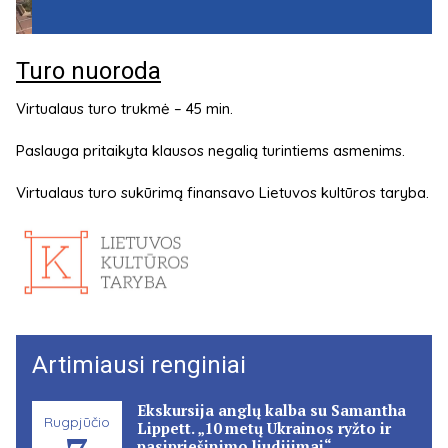
Turo nuoroda
Virtualaus turo trukmė – 45 min.
Paslauga pritaikyta klausos negalią turintiems asmenims.
Virtualaus turo sukūrimą finansavo Lietuvos kultūros taryba.
Artimiausi renginiai
Ekskursija anglų kalba su Samantha
Rugpjūčio
Lippett. „10 metų Ukrainos ryžto ir
pasipriešinimo liudijimai“