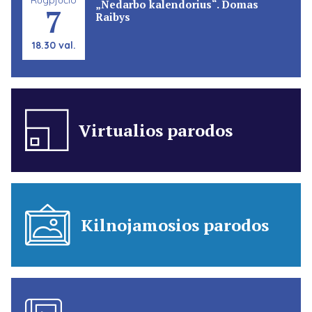
„Nedarbo kalendorius“. Domas
7
Raibys
18.30 val.
Virtualios parodos
Kilnojamosios parodos