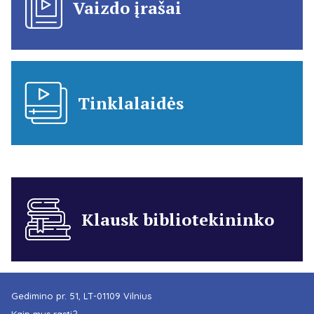
Vaizdo įrašai
Tinklalaidės
Klausk bibliotekininko
Gedimino pr. 51, LT-01109 Vilnius
Kaip mus rasti?