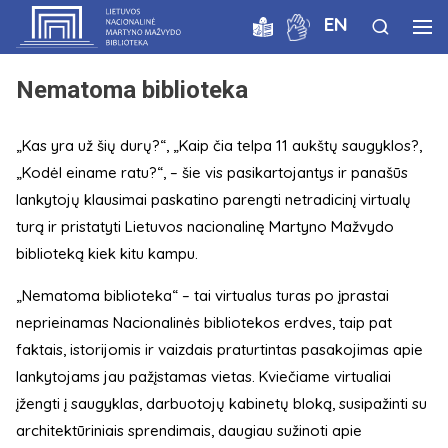
EN
Nematoma biblioteka
„Kas yra už šių durų?“, „Kaip čia telpa 11 aukštų saugyklos?,
„Kodėl einame ratu?“, – šie vis pasikartojantys ir panašūs
lankytojų klausimai paskatino parengti netradicinį virtualų
turą ir pristatyti Lietuvos nacionalinę Martyno Mažvydo
biblioteką kiek kitu kampu.
„Nematoma biblioteka“ – tai virtualus turas po įprastai
neprieinamas Nacionalinės bibliotekos erdves, taip pat
faktais, istorijomis ir vaizdais praturtintas pasakojimas apie
lankytojams jau pažįstamas vietas. Kviečiame virtualiai
įžengti į saugyklas, darbuotojų kabinetų bloką, susipažinti su
architektūriniais sprendimais, daugiau sužinoti apie