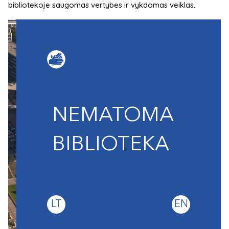
bibliotekoje saugomas vertybes ir vykdomas veiklas.