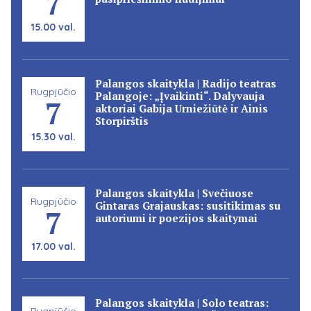
7
15.00 val.
Palangos skaitykla | Radijo teatras
Rugpjūčio
Palangoje: „Įvaikinti“. Dalyvauja
7
aktoriai Gabija Urniežiūtė ir Ainis
Storpirštis
15.30 val.
Palangos skaitykla | Svečiuose
Rugpjūčio
Gintaras Grajauskas: susitikimas su
7
autoriumi ir poezijos skaitymai
17.00 val.
Palangos skaitykla | Solo teatras:
Rugpjūčio