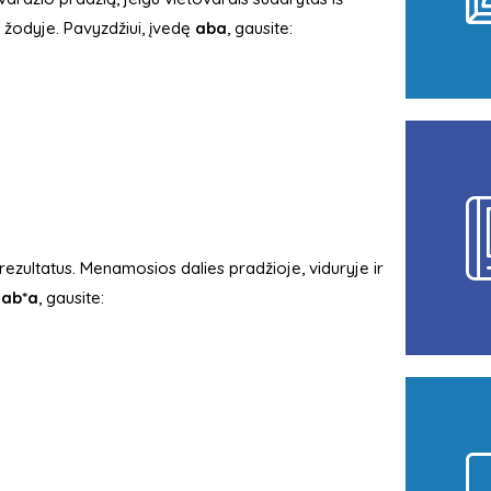
 žodyje. Pavyzdžiui, įvedę
aba
, gausite:
rezultatus. Menamosios dalies pradžioje, viduryje ir
ę
ab*a
, gausite: