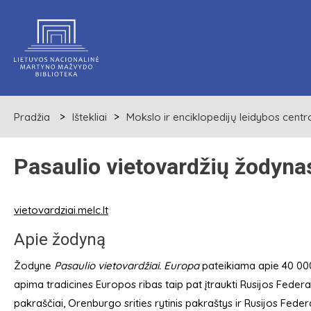
Pradžia
Ištekliai
Mokslo ir enciklopedijų leidybos centro 
Pasaulio vietovardžių žodyna
vietovardziai.melc.lt
Apie žodyną
Žodyne
Pasaulio vietovardžiai. Europa
pateikiama apie 40 000
apima tradicines Europos ribas taip pat įtraukti Rusijos Federa
pakraščiai, Orenburgo srities rytinis pakraštys ir Rusijos Feder