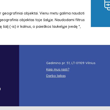
ys ir geografiniai objektai. Vienu metu galima naudoti
 geografinis objektas toje šalyje. Naudodami filtrus
ę šalį (-is) ir kalnus, o paieškos laukelyje įvedę *,
Gedimino pr. 51, LT-01109 Vilnius
Kaip mus rasti?
Darbo laikas
o