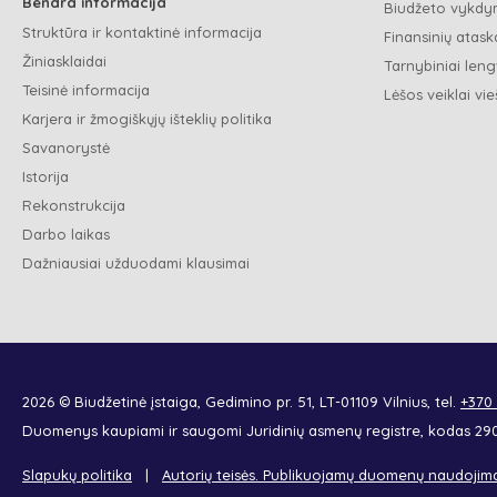
Bendra informacija
Biudžeto vykdym
Struktūra ir kontaktinė informacija
Finansinių ataska
Žiniasklaidai
Tarnybiniai leng
Teisinė informacija
Lėšos veiklai vie
Karjera ir žmogiškųjų išteklių politika
Savanorystė
Istorija
Rekonstrukcija
Darbo laikas
Dažniausiai užduodami klausimai
2026 © Biudžetinė įstaiga, Gedimino pr. 51, LT-01109 Vilnius, tel.
+370
Duomenys kaupiami ir saugomi Juridinių asmenų registre, kodas 2
Slapukų politika
Autorių teisės. Publikuojamų duomenų naudojim