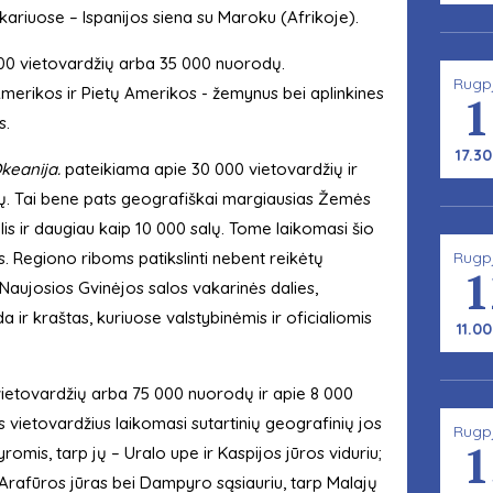
ariuose – Ispanijos siena su Maroku (Afrikoje).
00 vietovardžių arba 35 000 nuorodų.
Rugp
Amerikos ir Pietų Amerikos - žemynus bei aplinkines
1
s.
17.30
Okeanija.
pateikiama apie 30 000 vietovardžių ir
mų. Tai bene pats geografiškai margiausias Žemės
lis ir daugiau kaip 10 000 salų. Tome laikomasi šio
. Regiono riboms patikslinti nebent reikėtų
Rugp
1
e Naujosios Gvinėjos salos vakarinės dalies,
a ir kraštas, kuriuose valstybinėmis ir oficialiomis
11.00
ietovardžių arba 75 000 nuorodų ir apie 8 000
 vietovardžius laikomasi sutartinių geografinių jos
Rugp
1
omis, tarp jų – Uralo upe ir Kaspijos jūros viduriu;
r Arafūros jūras bei Dampyro sąsiauriu, tarp Malajų