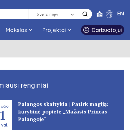
EN
Svetainėje
Mokslas
Projektai
Darbuotojui
miausi renginiai
Palangos skaitykla | Patirk magiją:
jūčio
1
kūrybinė popietė „Mažasis Princas
Palangoje“
 val.