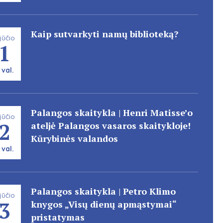
Kaip sutvarkyti namų biblioteką?
jūčio
1
 val.
Palangos skaitykla | Henri Matisse’o
jūčio
2
ateljė Palangos vasaros skaitykloje!
Kūrybinės valandos
 val.
Palangos skaitykla | Petro Klimo
jūčio
3
knygos „Visų dienų apmąstymai“
pristatymas