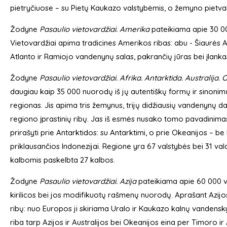
pietryčiuose – su Pietų Kaukazo valstybėmis, o žemyno pietvak
Žodyne
Pasaulio vietovardžiai. Amerika
pateikiama apie 30 0
Vietovardžiai apima tradicines Amerikos ribas: abu - Šiaurės 
Atlanto ir Ramiojo vandenynų salas, pakrančių jūras bei įlanka
Žodyne
Pasaulio vietovardžiai. Afrika. Antarktida. Australija. 
daugiau kaip 35 000 nuorodų iš jų autentiškų formų ir sinoni
regionas. Jis apima tris žemynus, trijų didžiausių vandenynų da
regiono įprastinių ribų. Jas iš esmės nusako tomo pavadinimas
prirašyti prie Antarktidos: su Antarktimi, o prie Okeanijos – b
priklausančios Indonezijai. Regione yra 67 valstybės bei 31 vald
kalbomis paskelbta 27 kalbos.
Žodyne
Pasaulio vietovardžiai. Azija
pateikiama apie 60 000 v
kirilicos bei jos modifikuotų rašmenų nuorodų. Aprašant Azijos
ribų: nuo Europos ji skiriama Uralo ir Kaukazo kalnų vandenskyr
riba tarp Azijos ir Australijos bei Okeanijos eina per Timoro i