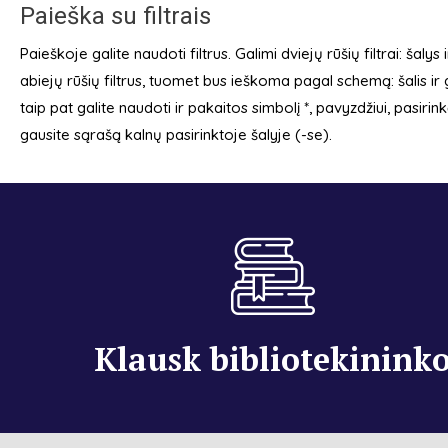
Paieška su filtrais
Paieškoje galite naudoti filtrus. Galimi dviejų rūšių filtrai: šal
abiejų rūšių filtrus, tuomet bus ieškoma pagal schemą: šalis ir
taip pat galite naudoti ir pakaitos simbolį *, pavyzdžiui, pasirink
gausite sąrašą kalnų pasirinktoje šalyje (-se).
Klausk bibliotekinink