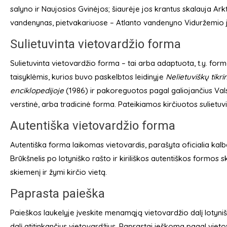
salyno ir Naujosios Gvinėjos; šiaurėje jos krantus skalauja Arkt
vandenynas, pietvakariuose – Atlanto vandenyno Viduržemio jū
Sulietuvinta vietovardžio forma
Sulietuvinta vietovardžio forma – tai arba adaptuota, t.y. for
taisyklėmis, kurios buvo paskelbtos leidinyje
Nelietuviškų tikr
enciklopedijoje
(1986) ir pakoreguotos pagal galiojančius Vals
verstinė, arba tradicinė forma. Pateikiamos kirčiuotos sulietu
Autentiška vietovardžio forma
Autentiška forma laikomas vietovardis, parašyta oficialia kalba
Brūkšnelis po lotyniško rašto ir kiriliškos autentiškos formos
skiemenį ir žymi kirčio vietą.
Paprasta paieška
Paieškos laukelyje įveskite menamąją vietovardžio dalį lotyniš
dalį atitinkančius vietovardžius. Paprastai ieškoma pagal vieto