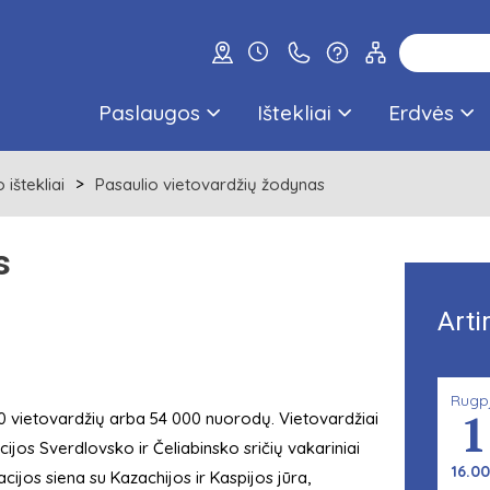
Paslaugos
Ištekliai
Erdvės
ištekliai
Pasaulio vietovardžių žodynas
s
Arti
Rugp
1
 vietovardžių arba 54 000 nuorodų. Vietovardžiai
cijos Sverdlovsko ir Čeliabinsko sričių vakariniai
16.00
acijos siena su Kazachijos ir Kaspijos jūra,