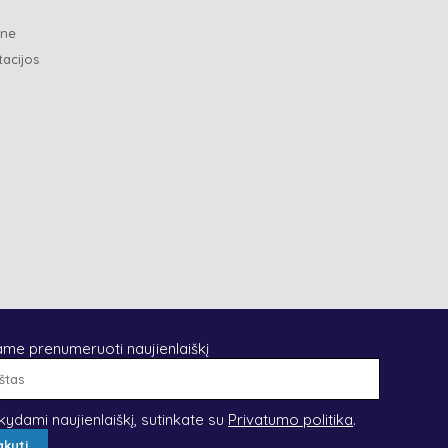
ene
tacijos
ame prenumeruoti naujienlaiškį
El.
paštas
kydami naujienlaiškį, sutinkate su
Privatumo politika
.