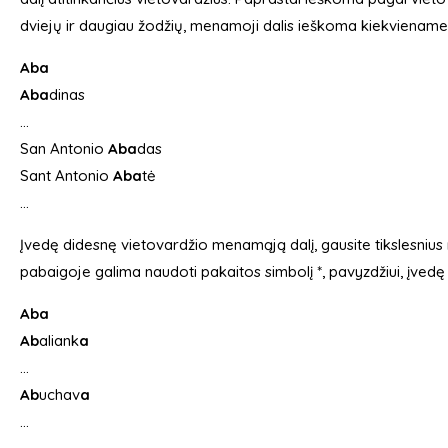
dviejų ir daugiau žodžių, menamoji dalis ieškoma kiekviename
Aba
Aba
dinas
…
San Antonio
Aba
das
Sant Antonio
Aba
tė
…
Įvedę didesnę vietovardžio menamąją dalį, gausite tikslesnius 
pabaigoje galima naudoti pakaitos simbolį *, pavyzdžiui, įved
Aba
Ab
aliank
a
…
Ab
uchav
a
…