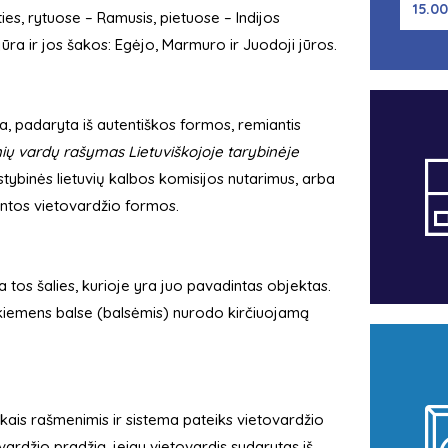
15.00
ies, rytuose – Ramusis, pietuose – Indijos
ra ir jos šakos: Egėjo, Marmuro ir Juodoji jūros.
ma, padaryta iš autentiškos formos, remiantis
inių vardų rašymas Lietuviškojoje tarybinėje
tybinės lietuvių kalbos komisijos nutarimus, arba
vintos vietovardžio formos.
 tos šalies, kurioje yra juo pavadintas objektas.
 skiemens balse (balsėmis) nurodo kirčiuojamą
kais rašmenimis ir sistema pateiks vietovardžio
vardžio pradžią, jeigu vietovardis sudarytas iš