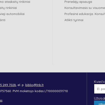
o ataskaitų rinkiniai
Pranešėjų apsauga
itų rinkiniai
Konsultavimasis su visuom
vieji automobiliai
Profesinė edukacija. Konsul
šinti
Atlikti tyrimai
Kvieči
 5 249 7028
, el. p.
biblio@lnb.lt
90757560. PVM mokėtojo kodas LT100000031710
Užsisa
as