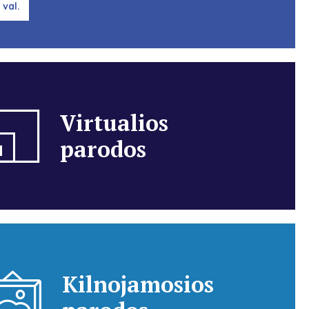
 val.
Virtualios
parodos
Kilnojamosios