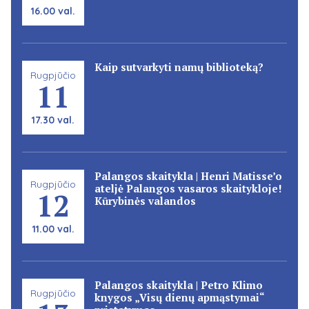
16.00 val.
Kaip sutvarkyti namų biblioteką?
Rugpjūčio
11
17.30 val.
Palangos skaitykla | Henri Matisse’o
Rugpjūčio
ateljė Palangos vasaros skaitykloje!
12
Kūrybinės valandos
11.00 val.
Palangos skaitykla | Petro Klimo
Rugpjūčio
knygos „Visų dienų apmąstymai“