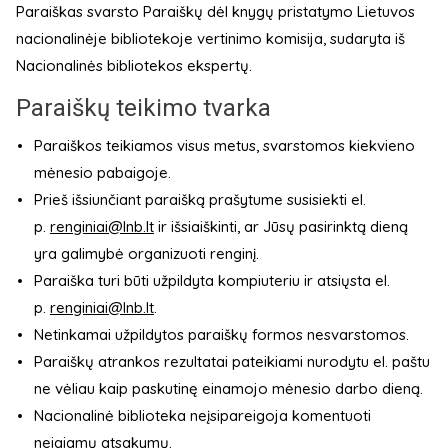
Paraiškas svarsto Paraiškų dėl knygų pristatymo Lietuvos
nacionalinėje bibliotekoje vertinimo komisija, sudaryta iš
Nacionalinės bibliotekos ekspertų.
Paraiškų teikimo tvarka
Paraiškos teikiamos visus metus, svarstomos kiekvieno
mėnesio pabaigoje.
Prieš išsiunčiant paraišką prašytume susisiekti el.
p.
renginiai@lnb.lt
ir išsiaiškinti, ar Jūsų pasirinktą dieną
yra galimybė organizuoti renginį.
Paraiška turi būti užpildyta kompiuteriu ir atsiųsta el.
p.
renginiai@lnb.lt
.
Netinkamai užpildytos paraiškų formos nesvarstomos.
Paraiškų atrankos rezultatai pateikiami nurodytu el. paštu
ne vėliau kaip paskutinę einamojo mėnesio darbo dieną.
Nacionalinė biblioteka neįsipareigoja komentuoti
neigiamų atsakymų.