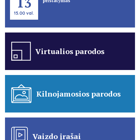
13
pristatymas
15.00 val.
Virtualios parodos
Kilnojamosios parodos
Vaizdo įrašai