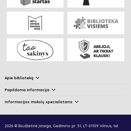
Apie biblioteką
Papildoma informacija
Informacijos mokslų specialistams
2026 © Biudžetinė įstaiga, Gedimino pr. 51, LT-01109 Vilnius, tel.