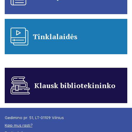
Tinklalaidės
Klausk bibliotekininko
Gedimino pr. 51, LT-01109 Vilnius
Kaip mus rasti?