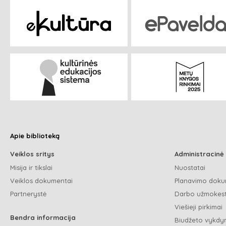
Apie biblioteką
Veiklos sritys
Administracinė
Misija ir tikslai
Nuostatai
Veiklos dokumentai
Planavimo doku
Partnerystė
Darbo užmokest
Viešieji pirkimai
Bendra informacija
Biudžeto vykdym