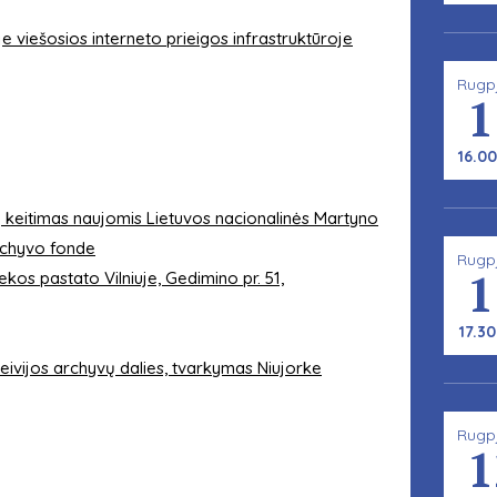
e viešosios interneto prieigos infrastruktūroje
Rugp
1
16.00
 keitimas naujomis Lietuvos nacionalinės Martyno
rchyvo fonde
Rugp
1
kos pastato Vilniuje, Gedimino pr. 51,
17.30
šeivijos archyvų dalies, tvarkymas Niujorke
Rugp
1