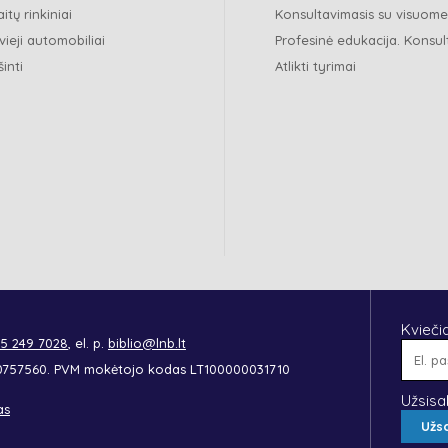
itų rinkiniai
Konsultavimasis su visuom
vieji automobiliai
Profesinė edukacija. Konsul
šinti
Atlikti tyrimai
Kvieči
 5 249 7028
, el. p.
biblio@lnb.lt
90757560. PVM mokėtojo kodas LT100000031710
Užsisa
as