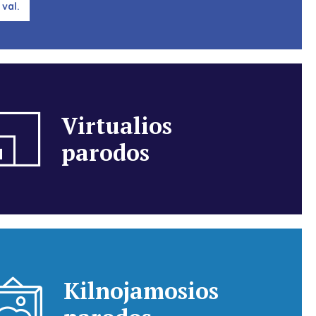
 val.
Virtualios
parodos
Kilnojamosios