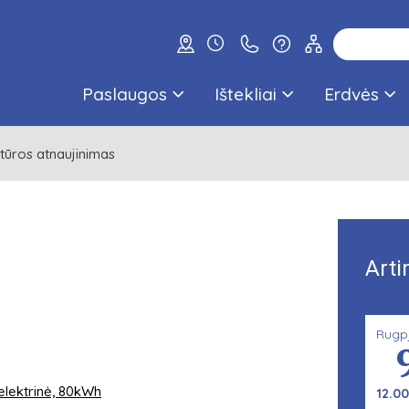
Paslaugos
Ištekliai
Erdvės
ktūros atnaujinimas
Arti
Rugp
elektrinė, 80kWh
12.00