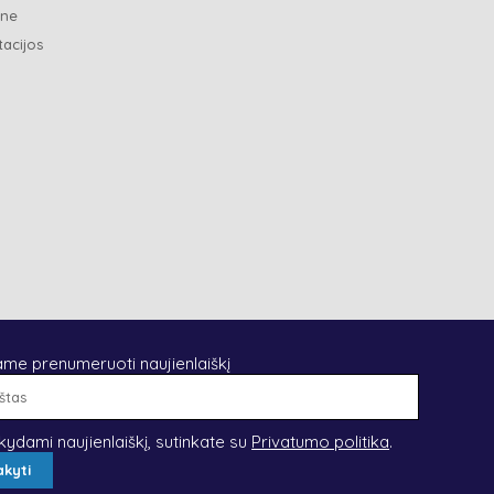
ene
tacijos
ame prenumeruoti naujienlaiškį
El.
paštas
kydami naujienlaiškį, sutinkate su
Privatumo politika
.