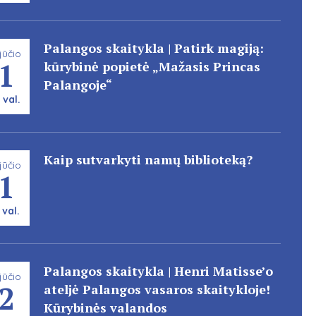
Palangos skaitykla | Patirk magiją:
jūčio
1
kūrybinė popietė „Mažasis Princas
Palangoje“
 val.
Kaip sutvarkyti namų biblioteką?
jūčio
1
 val.
Palangos skaitykla | Henri Matisse’o
jūčio
2
ateljė Palangos vasaros skaitykloje!
Kūrybinės valandos