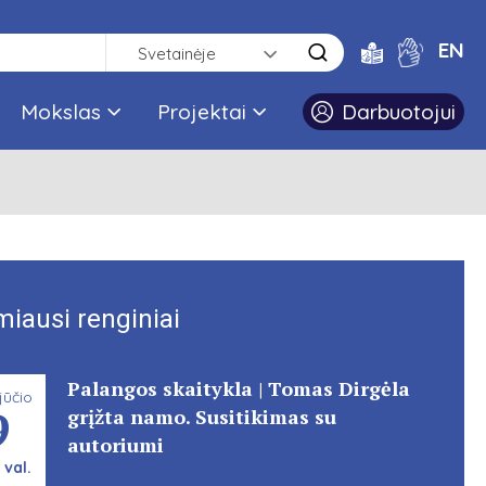
EN
Svetainėje
Mokslas
Projektai
Darbuotojui
miausi renginiai
Palangos skaitykla | Tomas Dirgėla
jūčio
9
grįžta namo. Susitikimas su
autoriumi
 val.