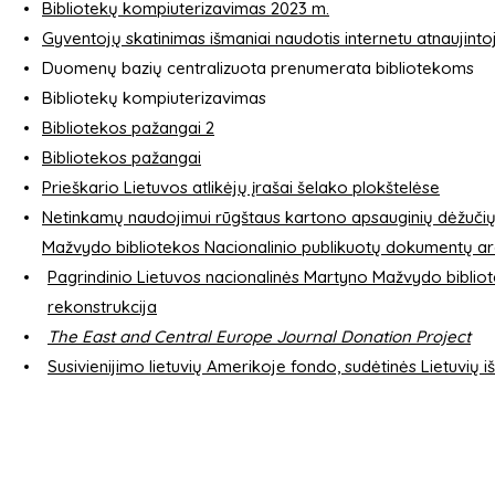
Bibliotekų kompiuterizavimas 2023 m.
Gyventojų skatinimas išmaniai naudotis internetu atnaujintoj
Duomenų bazių centralizuota prenumerata bibliotekoms
Bibliotekų kompiuterizavimas
Bibliotekos pažangai 2
Bibliotekos pažangai
Prieškario Lietuvos atlikėjų įrašai šelako plokštelėse
Netinkamų naudojimui rūgštaus kartono apsauginių dėžučių
Mažvydo bibliotekos Nacionalinio publikuotų dokumentų a
Pagrindinio Lietuvos nacionalinės Martyno Mažvydo bibliote
rekonstrukcija
The East and Central Europe Journal Donation Project
Susivienijimo lietuvių Amerikoje fondo, sudėtinės Lietuvių i