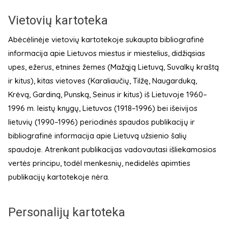
Vietovių kartoteka
Abėcėlinėje vietovių kartotekoje sukaupta bibliografinė
informacija apie Lietuvos miestus ir miestelius, didžiąsias
upes, ežerus, etnines žemes (Mažąją Lietuvą, Suvalkų kraštą
ir kitus), kitas vietoves (Karaliaučių, Tilžę, Naugarduką,
Krėvą, Gardiną, Punską, Seinus ir kitus) iš Lietuvoje 1960–
1996 m. leistų knygų, Lietuvos (1918–1996) bei išeivijos
lietuvių (1990–1996) periodinės spaudos publikacijų ir
bibliografinė informacija apie Lietuvą užsienio šalių
spaudoje. Atrenkant publikacijas vadovautasi išliekamosios
vertės principu, todėl menkesnių, nedidelės apimties
publikacijų kartotekoje nėra.
Personalijų kartoteka