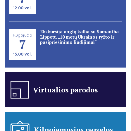
12.00 val.
Ekskursija anglų kalba su Samantha
Rugpjūčio
Lippett. „10 metų Ukrainos ryžto ir
7
pasipriešinimo liudijimai“
15.00 val.
Virtualios parodos
Kilnojamosios parodos