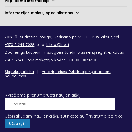
Papildoma informacija
Informacijos mokslų specialistams
2026 © Biudžetinė įstaiga, Gedimino pr. 51, LT-01109 Vilnius, tel.
+370 5 249 7028
, el. p.
biblio@lnb.lt
Duomenys kaupiami ir saugomi Juridinių asmenų registre, kodas
290757560. PVM mokėtojo kodas LT100000031710
Slapukų politika
Autorių teisės. Publikuojamų duomenų
naudojimas
Kviečiame prenumeruoti naujienlaiškį
El.
paštas
Užsisakydami naujienlaiškį, sutinkate su
Privatumo politika
.