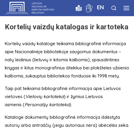
EN
Kortelių vaizdų katalogas ir kartoteka
Kortelių vaizdų kataloge teikiama bibliografinė informacija
apie Nacionalinėje bibliotekoje saugomus dokumentus –
natų leidinius (lietuvių ir kitomis kalbomis), spausdintines
knygas ir kitus monografinius išteklius bei plokšteles užsienio
kalbomis, sukauptus bibliotekos fonduose iki 1998 metų.
Taip pat teikiama bibliografinė informacija apie Lietuvos
vietoves (
Vietovių kartoteka
) ir žymius Lietuvos
asmenis (
Personalijų kartoteka
).
Kataloge dokumentų bibliografinė informacija išdėstyta
autorių arba antraščių (jeigu autoriaus nėra) abėcėlės seka.