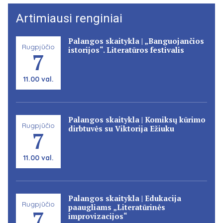
Artimiausi renginiai
Palangos skaitykla | „Banguojančios
Rugpjūčio
istorijos“. Literatūros festivalis
7
11.00 val.
Palangos skaitykla | Komiksų kūrimo
Rugpjūčio
dirbtuvės su Viktorija Ežiuku
7
11.00 val.
Palangos skaitykla | Edukacija
Rugpjūčio
paaugliams „Literatūrinės
7
improvizacijos“