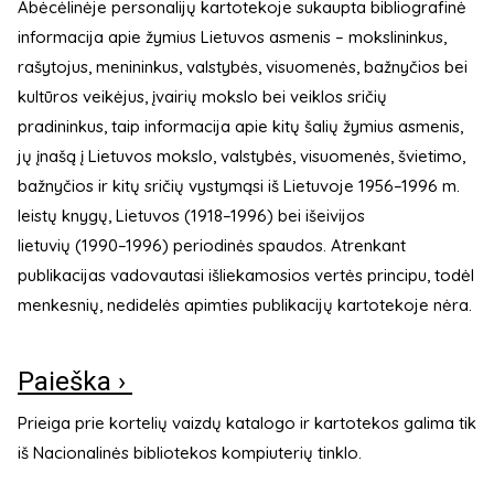
Abėcėlinėje personalijų kartotekoje sukaupta bibliografinė
informacija apie žymius Lietuvos asmenis – mokslininkus,
rašytojus, menininkus, valstybės, visuomenės, bažnyčios bei
kultūros veikėjus, įvairių mokslo bei veiklos sričių
pradininkus, taip informacija apie kitų šalių žymius asmenis,
jų įnašą į Lietuvos mokslo, valstybės, visuomenės, švietimo,
bažnyčios ir kitų sričių vystymąsi iš Lietuvoje 1956–1996 m.
leistų knygų, Lietuvos (1918–1996) bei išeivijos
lietuvių (1990–1996) periodinės spaudos. Atrenkant
publikacijas vadovautasi išliekamosios vertės principu, todėl
menkesnių, nedidelės apimties publikacijų kartotekoje nėra.
Paieška ›
Prieiga prie kortelių vaizdų katalogo ir kartotekos galima tik
iš Nacionalinės bibliotekos kompiuterių tinklo.