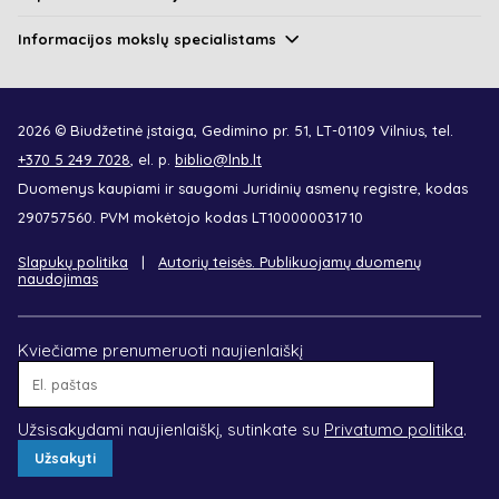
Informacijos mokslų specialistams
2026 © Biudžetinė įstaiga, Gedimino pr. 51, LT-01109 Vilnius, tel.
+370 5 249 7028
, el. p.
biblio@lnb.lt
Duomenys kaupiami ir saugomi Juridinių asmenų registre, kodas
290757560. PVM mokėtojo kodas LT100000031710
Slapukų politika
Autorių teisės. Publikuojamų duomenų
naudojimas
Kviečiame prenumeruoti naujienlaiškį
El.
paštas
Užsisakydami naujienlaiškį, sutinkate su
Privatumo politika
.