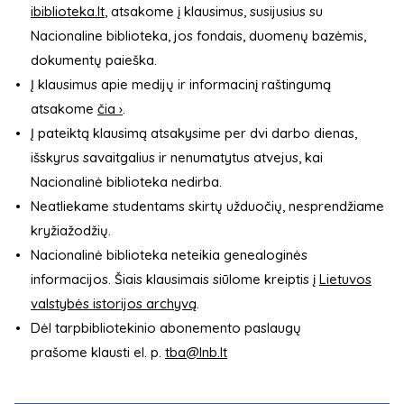
ibiblioteka.lt
, atsakome į klausimus, susijusius su
Nacionaline biblioteka, jos fondais, duomenų bazėmis,
dokumentų paieška.
Į klausimus apie medijų ir informacinį raštingumą
atsakome
čia ›
.
Į pateiktą klausimą atsakysime per dvi darbo dienas,
išskyrus savaitgalius ir nenumatytus atvejus, kai
Nacionalinė biblioteka nedirba.
Neatliekame studentams skirtų užduočių, nesprendžiame
kryžiažodžių.
Nacionalinė biblioteka neteikia genealoginės
informacijos. Šiais klausimais siūlome kreiptis į
Lietuvos
valstybės istorijos archyvą
.
Dėl tarpbibliotekinio abonemento paslaugų
prašome klausti el. p.
tba@lnb.lt