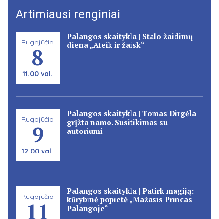
Artimiausi renginiai
Palangos skaitykla | Stalo žaidimų
Rugpjūčio
diena „Ateik ir žaisk“
8
11.00 val.
Palangos skaitykla | Tomas Dirgėla
Rugpjūčio
grįžta namo. Susitikimas su
9
autoriumi
12.00 val.
Palangos skaitykla | Patirk magiją:
Rugpjūčio
kūrybinė popietė „Mažasis Princas
11
Palangoje“