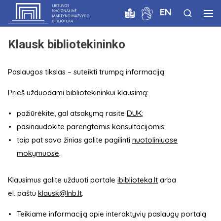
EN
Klausk bibliotekininko
Paslaugos tikslas – suteikti trumpą informaciją.
Prieš užduodami bibliotekininkui klausimą:
pažiūrėkite, gal atsakymą rasite
DUK
;
pasinaudokite parengtomis
konsultacijomis
;
taip pat savo žinias galite pagilinti
nuotoliniuose
mokymuose
.
Klausimus galite užduoti portale
ibiblioteka.lt
arba
el. paštu
klausk@lnb.lt
.
Teikiame informaciją apie interaktyvių paslaugų portalą