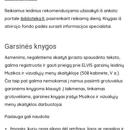
Reikiamus leidinius rekomenduojama užsisakyti iš anksto
portale
ibiblioteka.lt
, pasirenkant reikiamą dieną. Knygas iš
atvirojo fondo padės surasti informacijos specialistai.
Garsinės knygos
Asmenims, negalintiems skaityti įprasto spausdinto teksto,
galima registruotis ir gauti prieigą prie ELVIS garsinių leidinių
Muzikos ir vizualiųjų menų skaitykloje (508 kabinete, V a.).
Čia taip pat galima nemokamai į namus pasiimti grotuvėlius
garsinėms knygoms klausyti. Į laikmenas, tinkamas
grotuvėliams, garsines knygas įrašys Muzikos ir vizualiųjų
menų skaityklos darbuotojai.
Paslauga gali naudotis:
žmonės, kurių rega silpna dėl amžiaus, ligos ar negalios ir