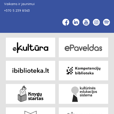
Vaikams ir jaunimui
+370 5 239 8563