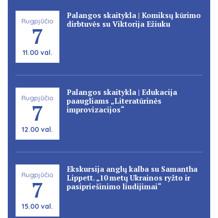
Palangos skaitykla | Komiksų kūrimo
Rugpjūčio
dirbtuvės su Viktorija Ežiuku
7
11.00 val.
Palangos skaitykla | Edukacija
Rugpjūčio
paaugliams „Literatūrinės
7
improvizacijos“
12.00 val.
Ekskursija anglų kalba su Samantha
Rugpjūčio
Lippett. „10 metų Ukrainos ryžto ir
7
pasipriešinimo liudijimai“
15.00 val.