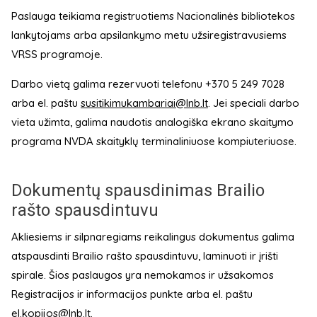
Paslauga teikiama registruotiems Nacionalinės bibliotekos
lankytojams arba apsilankymo metu užsiregistravusiems
VRSS programoje.
Darbo vietą galima rezervuoti telefonu +370 5 249 7028
arba el. paštu
susitikimukambariai@lnb.lt
. Jei speciali darbo
vieta užimta, galima naudotis analogiška ekrano skaitymo
programa NVDA skaityklų terminaliniuose kompiuteriuose.
Dokumentų spausdinimas Brailio
rašto spausdintuvu
Akliesiems ir silpnaregiams reikalingus dokumentus galima
atspausdinti Brailio rašto spausdintuvu, laminuoti ir įrišti
spirale. Šios paslaugos yra nemokamos ir užsakomos
Registracijos ir informacijos punkte arba el. paštu
el.kopijos@lnb.lt
.