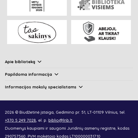
Apie biblioteką
Papildoma informacija
Informacijos mokslų specialistams
2026 © Biudžetinė įstaiga, Gedimino pr. 51, LT-01109 Vilnius, tel.
+370 5 249 7028
, el. p.
biblio@lnb.lt
Duomenys kaupiami ir saugomi Juridinių asmenų registre, kodas
290757560. PVM mokėtojo kodas LT100000031710