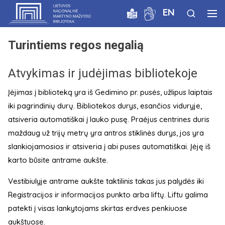
EN
Turintiems regos negalią
Atvykimas ir judėjimas bibliotekoje
Įėjimas į biblioteką yra iš Gedimino pr. pusės, užlipus laiptais
iki pagrindinių durų. Bibliotekos durys, esančios viduryje,
atsiveria automatiškai į lauko pusę. Praėjus centrines duris
maždaug už trijų metrų yra antros stiklinės durys, jos yra
slankiojamosios ir atsiveria į abi puses automatiškai. Įėję iš
karto būsite antrame aukšte.
Vestibiulyje antrame aukšte taktilinis takas jus palydės iki
Registracijos ir informacijos punkto arba liftų. Liftu galima
patekti į visas lankytojams skirtas erdves penkiuose
aukštuose.