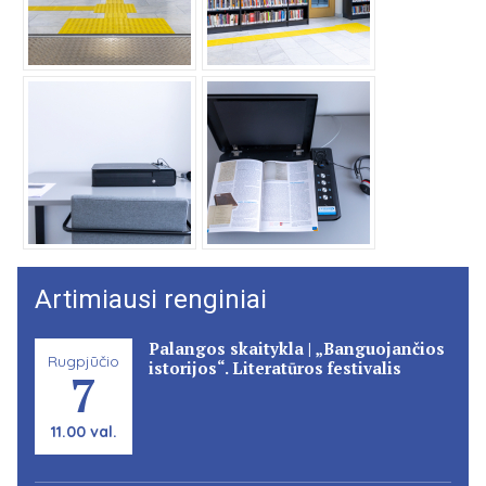
Artimiausi renginiai
Palangos skaitykla | „Banguojančios
Rugpjūčio
istorijos“. Literatūros festivalis
7
11.00 val.