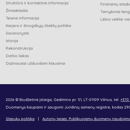
Struktūra ir kontaktinė informacija
Finansinių ataska
Žiniasklaidai
Tarnybiniai leng
Teisinė informacija
Lėšos veiklai vie
Karjera ir žmogiškųjų išteklių politika
Savanorystė
Istorija
Rekonstrukcija
Darbo laikas
Dažniausiai užduodami klausimai
2026 © Biudžetinė įstaiga, Gedimino pr. 51, LT-01109 Vilnius, tel.
+370
Duomenys kaupiami ir saugomi Juridinių asmenų registre, kodas 2
Slapukų politika
Autorių teisės. Publikuojamų duomenų naudojim