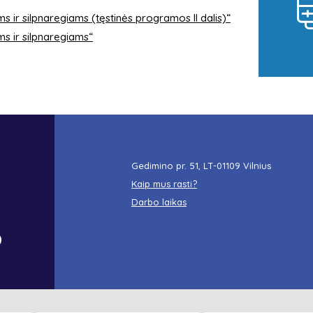
 ir silpnaregiams (tęstinės programos II dalis)“
s ir silpnaregiams“
Gedimino pr. 51, LT-01109 Vilnius
Kaip mus rasti?
Darbo laikas
o