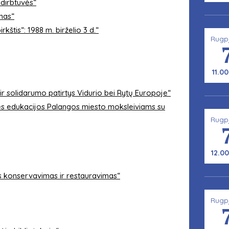
 dirbtuvės“
imas“
kštis“: 1988 m. birželio 3 d.“
Rugp
11.00
ir solidarumo patirtys Vidurio bei Rytų Europoje“
ūrinės edukacijos Palangos miesto moksleiviams su
Rugp
12.00
s konservavimas ir restauravimas“
Rugp