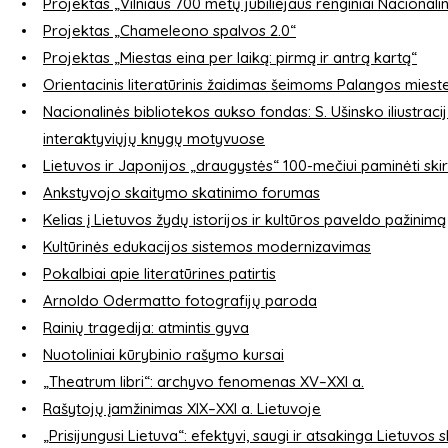
Projektas „Vilniaus 700 metų jubiliejaus renginiai Nacionali
Projektas „Chameleono spalvos 2.0“
Projektas „Miestas eina per laiką: pirmą ir antrą kartą“
Orientacinis literatūrinis žaidimas šeimoms Palangos miest
Nacionalinės bibliotekos aukso fondas: S. Ušinsko iliustra
interaktyviųjų knygų motyvuose
Lietuvos ir Japonijos „draugystės“ 100-mečiui paminėti skir
Ankstyvojo skaitymo skatinimo forumas
Kelias į Lietuvos žydų istorijos ir kultūros paveldo pažinimą
Kultūrinės edukacijos sistemos modernizavimas
Pokalbiai apie literatūrines patirtis
Arnoldo Odermatto fotografijų paroda
Rainių tragedija: atmintis gyva
Nuotoliniai kūrybinio rašymo kursai
„Theatrum libri“: archyvo fenomenas XV–XXI a.
Rašytojų įamžinimas XIX–XXI a. Lietuvoje
„Prisijungusi Lietuva“: efektyvi, saugi ir atsakinga Lietuv