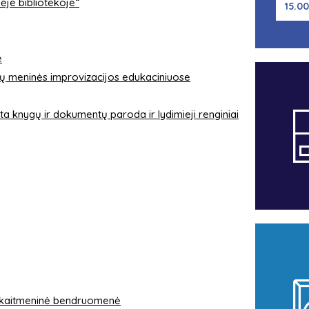
nėje bibliotekoje“
15.00
e
cijų meninės improvizacijos edukaciniuose
ta knygų ir dokumentų paroda ir lydimieji renginiai
os skaitmeninė bendruomenė