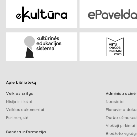
Apie biblioteką
Veiklos sritys
Administracinė
Misija ir tikslai
Nuostatai
Veiklos dokumentai
Planavimo doku
Partnerystė
Darbo užmokest
Viešieji pirkimai
Bendra informacija
Biudžeto vykdym