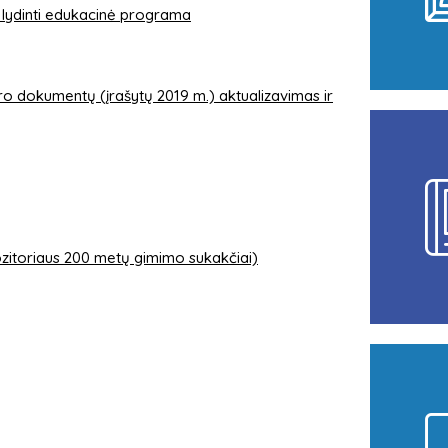
ą lydinti edukacinė programa
o dokumentų (įrašytų 2019 m.) aktualizavimas ir
itoriaus 200 metų gimimo sukakčiai)