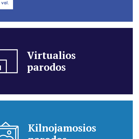
 val.
Virtualios
parodos
Kilnojamosios