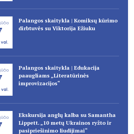
Palangos skaitykla | Komiksų kūrimo
jūčio
7
dirbtuvės su Viktorija Ežiuku
 val.
Palangos skaitykla | Edukacija
jūčio
7
paaugliams „Literatūrinės
improvizacijos“
 val.
Ekskursija anglų kalba su Samantha
jūčio
7
Lippett. „10 metų Ukrainos ryžto ir
pasipriešinimo liudijimai“