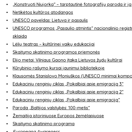
„Konstruoti Niujorką“ – tarptautinė fotografijų paroda ir j
Netikėtos kultūros atodangos
UNESCO paveldas: Lietuva ir pasaulis
UNESCO programos „Pasaulio atmintis“ nacionalinio registr
sklaida
Lėlių teatras – kultūrinei vaikų edukacijai
Skaitymo skatinimo programos priemonės
Elijo metai: Vilniaus Gaono įtaka Lietuvos žydų kultūrai
Kūrybinio rašymo kursai jaunimui bibliotekoje
Klausomės Stanislovo Moniuškos (UNESCO minimai kompoz
Edukacinių renginių ciklas „Pokalbiai apie emigraciją 3“
Edukacinių renginių ciklas „Pokalbiai apie emigraciją 2“
Edukacinių renginių ciklas „Pokalbiai apie emigraciją“
Paroda „Baltijos valstybės: 100-metis“
Žemaitija istoriniuose Europos žemėlapiuose
Skaitymo skatinimo programa
Europeana Awareness