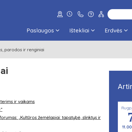
Paslaugos
Ištekliai
Erdvės
s, parodos ir renginiai
ai
Arti
erims ir vaikams
Rugp
e“
 forumas: „Kultūros žemėlapiai: tapatybė, slinktys ir
11.00