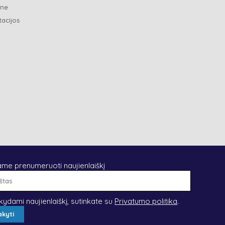
ene
tacijos
ame prenumeruoti naujienlaiškį
El.
paštas
kydami naujienlaiškį, sutinkate su
Privatumo politika
.