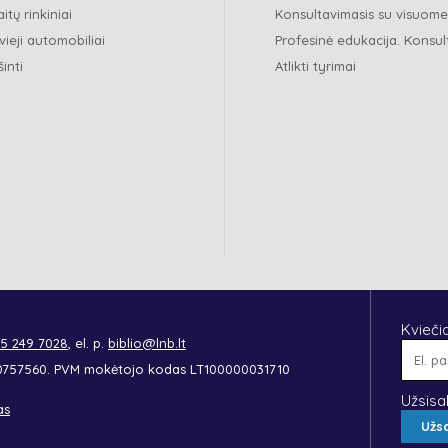
itų rinkiniai
Konsultavimasis su visuom
vieji automobiliai
Profesinė edukacija. Konsul
šinti
Atlikti tyrimai
Kvieči
 5 249 7028
, el. p.
biblio@lnb.lt
90757560. PVM mokėtojo kodas LT100000031710
Užsisa
as