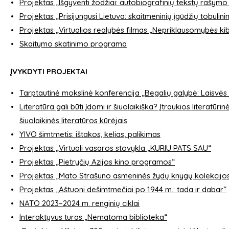
Projektas „Išgyventi žodžiai: autobiografinių tekstų rašymo
Projektas „Prisijungusi Lietuva: skaitmeninių įgūdžių tobulin
Projektas „Virtualios realybės filmas „Nepriklausomybės kibir
Skaitymo skatinimo programa
ĮVYKDYTI PROJEKTAI
T
arptautinė mokslinė konferencija „Begalių galybė: Laisvės 
Literatūra gali būti įdomi ir šiuolaikiška? Įtraukios literat
šiuolaikinės literatūros kūrėjais
YIVO šimtmetis: ištakos, kelias, palikimas
Projektas „Virtuali vasaros stovykla „KURIU PATS SAU“
Projektas „Pietryčių Azijos kino programos“
Projektas „Mato Strašuno asmeninės žydų knygų kolekcijo
Projektas „Aštuoni dešimtmečiai po 1944 m.: tada ir dabar“
NATO 2023–2024 m. renginių ciklai
Interaktyvus turas „Nematoma biblioteka“