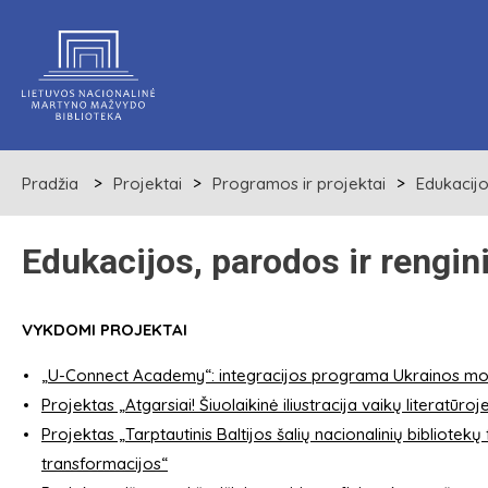
Pradžia
Projektai
Programos ir projektai
Edukacijo
Edukacijos, parodos ir rengini
VYKDOMI PROJEKTAI
„U-Connect Academy“: integracijos programa Ukrainos mot
Projektas „Atgarsiai! Šiuolaikinė iliustracija vaikų literatūroj
Projektas „Tarptautinis Baltijos šalių nacionalinių bibliotekų
transformacijos“