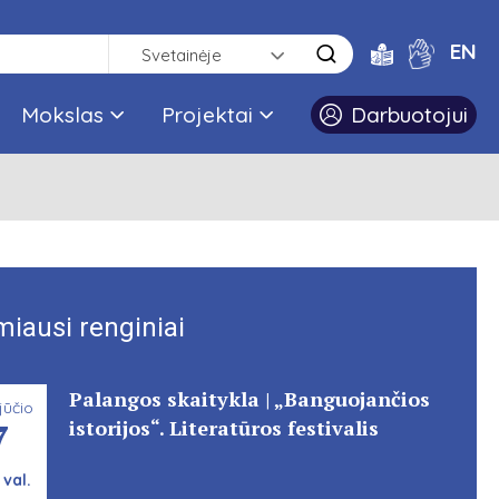
EN
Svetainėje
Mokslas
Projektai
Darbuotojui
miausi renginiai
Palangos skaitykla | „Banguojančios
jūčio
7
istorijos“. Literatūros festivalis
 val.