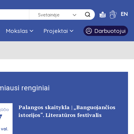
EN
Svetainėje
Mokslas
Projektai
Darbuotojui
miausi renginiai
Palangos skaitykla | „Banguojančios
jūčio
7
istorijos“. Literatūros festivalis
 val.