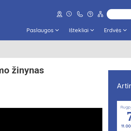
Paslaugos
Ištekliai
Erdvės
imo žinynas
Arti
Rugp
11.00