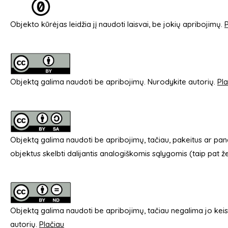
Objekto kūrėjas leidžia jį naudoti laisvai, be jokių apribojimų.
P
Objektą galima naudoti be apribojimų. Nurodykite autorių.
Pla
Objektą galima naudoti be apribojimų, tačiau, pakeitus ar pa
objektus skelbti dalijantis analogiškomis sąlygomis (taip pat ž
Objektą galima naudoti be apribojimų, tačiau negalima jo keisti,
autorių.
Plačiau