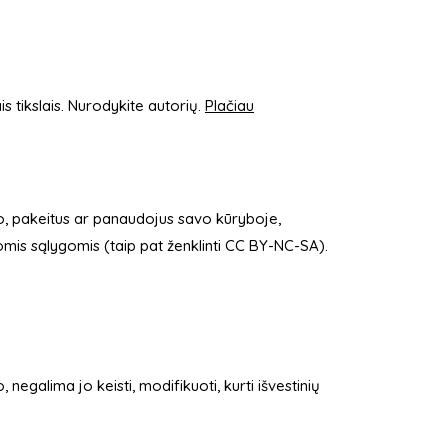
s tikslais. Nurodykite autorių.
Plačiau
 to, pakeitus ar panaudojus savo kūryboje,
komis sąlygomis (taip pat ženklinti CC BY-NC-SA).
 negalima jo keisti, modifikuoti, kurti išvestinių