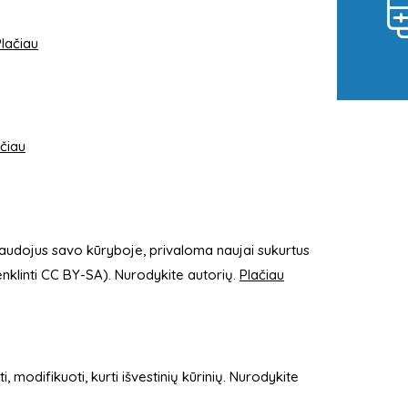
lačiau
čiau
naudojus savo kūryboje, privaloma naujai sukurtus
enklinti CC BY-SA). Nurodykite autorių.
Plačiau
 modifikuoti, kurti išvestinių kūrinių. Nurodykite