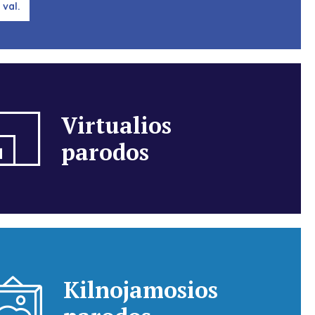
 val.
Virtualios
parodos
Kilnojamosios