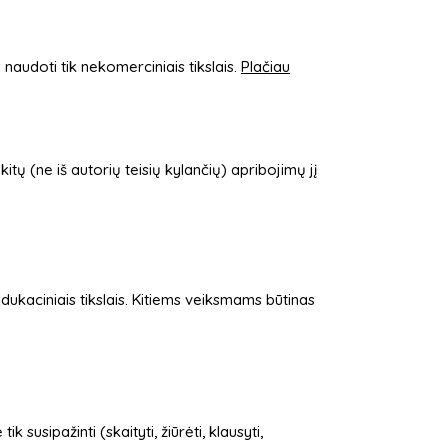
a naudoti tik nekomerciniais tikslais.
Plačiau
i kitų (ne iš autorių teisių kylančių) apribojimų jį
edukaciniais tikslais. Kitiems veiksmams būtinas
e tik susipažinti (skaityti, žiūrėti, klausyti,