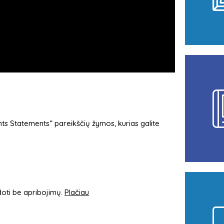
s Statements“ pareikščių žymos, kurias galite
udoti be apribojimų.
Plačiau