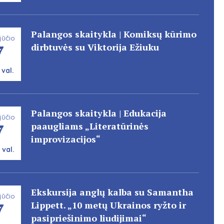
Palangos skaitykla | Komiksų kūrimo
jūčio
7
dirbtuvės su Viktorija Ežiuku
 val.
Palangos skaitykla | Edukacija
jūčio
7
paaugliams „Literatūrinės
improvizacijos“
 val.
Ekskursija anglų kalba su Samantha
jūčio
7
Lippett. „10 metų Ukrainos ryžto ir
pasipriešinimo liudijimai“