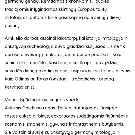
germanų genčių. Remdamasis kronikomis, liaudies
tradicijomis ir lygindamas skirtingų Europos tautų
mitologijas, autorius kūrė pasakojimą apie senųjų dievų
pasaulį.
Arnkielio darbas atspindi laikotarpį, kai istorija, mitologija ir
ankstyvoji archeologija buvo glaudžiai susijusios. Jis ne tik
aprašė dievus ir jų funkcijas, bet ir bandė paaiškinti, kaip
senieji tikėjimai išliko kasdienėje kultūroje – pavyzdžiui,
savaitės dienų pavadinimuose, susijusiuose su tokiais dievais
kaip Odinas ar Toras (onsdag – trečiadienis, torsdag –
ketvirtadienis).
Vienas įspūdingiausių knygos vaizdų –
Auksinis Galehuso ragas. Tai V a. datuojamas Danijoje
rastas aukso dirbinys, dekoruotas sudėtingomis figūrinėmis
scenomis: žmonėmis, gyvūnais ir fantastinėmis būtybėmis.
Šie vaizdiniai susiję su ankstyvąja germanų mitologija ir