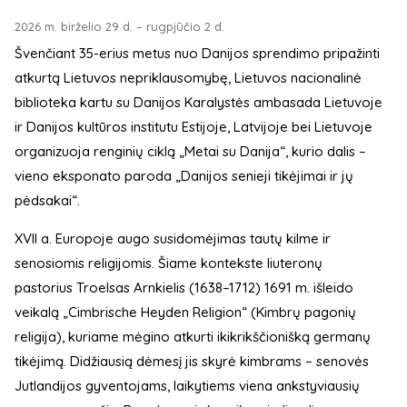
2026 m. birželio 29 d. – rugpjūčio 2 d.
Švenčiant 35-erius metus nuo Danijos sprendimo pripažinti
atkurtą Lietuvos nepriklausomybę, Lietuvos nacionalinė
biblioteka kartu su Danijos Karalystės ambasada Lietuvoje
ir Danijos kultūros institutu Estijoje, Latvijoje bei Lietuvoje
organizuoja renginių ciklą „Metai su Danija“, kurio dalis –
vieno eksponato paroda „Danijos senieji tikėjimai ir jų
pėdsakai“.
XVII a. Europoje augo susidomėjimas tautų kilme ir
senosiomis religijomis. Šiame kontekste liuteronų
pastorius Troelsas Arnkielis (1638–1712) 1691 m. išleido
veikalą „Cimbrische Heyden Religion“ (Kimbrų pagonių
religija), kuriame mėgino atkurti ikikrikščionišką germanų
tikėjimą. Didžiausią dėmesį jis skyrė kimbrams – senovės
Jutlandijos gyventojams, laikytiems viena ankstyviausių