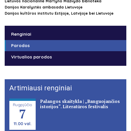
Lietuvos nacionalinė Martyno Mažvydo biblioteka
Danijos Karalystės ambasada Lietuvoje
Danijos kultūros institutu Estijoje, Latvijoje bei Lietuvoje
Renginiai
Parodos
Virtualios parodos
Artimiausi renginiai
Palangos skaitykla | „Banguojančios
Rugpjūčio
istorijos“. Literatūros festivalis
7
11.00 val.