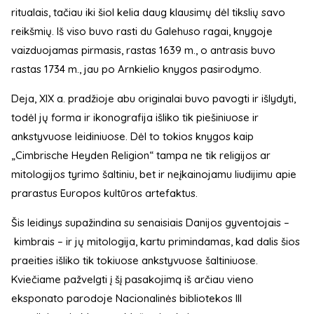
ritualais, tačiau iki šiol kelia daug klausimų dėl tikslių savo
reikšmių. Iš viso buvo rasti du Galehuso ragai, knygoje
vaizduojamas pirmasis, rastas 1639 m., o antrasis buvo
rastas 1734 m., jau po Arnkielio knygos pasirodymo.
Deja, XIX a. pradžioje abu originalai buvo pavogti ir išlydyti,
todėl jų forma ir ikonografija išliko tik piešiniuose ir
ankstyvuose leidiniuose. Dėl to tokios knygos kaip
„Cimbrische Heyden Religion“ tampa ne tik religijos ar
mitologijos tyrimo šaltiniu, bet ir neįkainojamu liudijimu apie
prarastus Europos kultūros artefaktus.
Šis leidinys supažindina su senaisiais Danijos gyventojais –
kimbrais – ir jų mitologija, kartu primindamas, kad dalis šios
praeities išliko tik tokiuose ankstyvuose šaltiniuose.
Kviečiame pažvelgti į šį pasakojimą iš arčiau vieno
eksponato parodoje Nacionalinės bibliotekos III