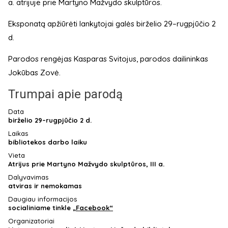
a. atrijuje prie Martyno Mažvydo skulptūros.
Eksponatą apžiūrėti lankytojai galės birželio 29–rugpjūčio 2
d.
Parodos rengėjas Kasparas Svitojus, parodos dailininkas
Jokūbas Zovė.
Trumpai apie parodą
Data
birželio 29–rugpjūčio 2 d.
Laikas
bibliotekos darbo laiku
Vieta
Atrijus prie Martyno Mažvydo skulptūros, III a.
Dalyvavimas
atviras ir nemokamas
Daugiau informacijos
socialiniame tinkle
„Facebook“
Organizatoriai