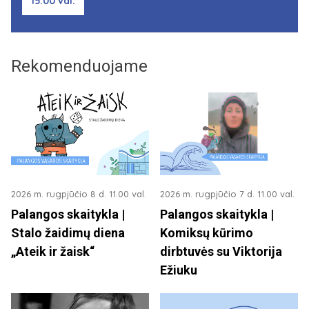
15.00 val.
Rekomenduojame
2026 m. rugpjūčio 8 d. 11.00 val.
2026 m. rugpjūčio 7 d. 11.00 val.
Palangos skaitykla |
Palangos skaitykla |
Stalo žaidimų diena
Komiksų kūrimo
„Ateik ir žaisk“
dirbtuvės su Viktorija
Ežiuku