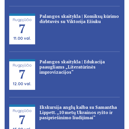
Palangos skaitykla | Komiksų kūrimo
Rugpjūčio
dirbtuvės su Viktorija Ežiuku
7
11.00 val.
Palangos skaitykla | Edukacija
Rugpjūčio
paaugliams „Literatūrinės
7
improvizacijos“
12.00 val.
Ekskursija anglų kalba su Samantha
Rugpjūčio
Lippett. „10 metų Ukrainos ryžto ir
7
pasipriešinimo liudijimai“