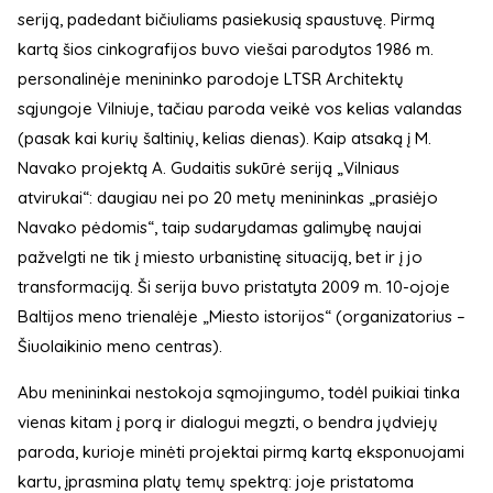
seriją, padedant bičiuliams pasiekusią spaustuvę. Pirmą
kartą šios cinkografijos buvo viešai parodytos 1986 m.
personalinėje menininko parodoje LTSR Architektų
sąjungoje Vilniuje, tačiau paroda veikė vos kelias valandas
(pasak kai kurių šaltinių, kelias dienas). Kaip atsaką į M.
Navako projektą A. Gudaitis sukūrė seriją „Vilniaus
atvirukai“: daugiau nei po 20 metų menininkas „prasiėjo
Navako pėdomis“, taip sudarydamas galimybę naujai
pažvelgti ne tik į miesto urbanistinę situaciją, bet ir į jo
transformaciją. Ši serija buvo pristatyta 2009 m. 10-ojoje
Baltijos meno trienalėje „Miesto istorijos“ (organizatorius –
Šiuolaikinio meno centras).
Abu menininkai nestokoja sąmojingumo, todėl puikiai tinka
vienas kitam į porą ir dialogui megzti, o bendra jųdviejų
paroda, kurioje minėti projektai pirmą kartą eksponuojami
kartu, įprasmina platų temų spektrą: joje pristatoma