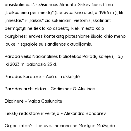
pasiskolintas iš režisieriaus Almanto Grikevičiaus filmo
„Laikas eina per miestą“ (Lietuvos kino studija, 1966 m.), tik
„miestas“ ir „laikas“ čia sukeičiami vietomis, skatinant
permąstyti ne tiek laiko aspektą, kiek miesto kaip
(kūrybinės) erdvės kontekstą platesniame šiuolaikinio meno
lauke ir sąsajoje su šiandienos aktualijomis.
Paroda veiks Nacionalinės bibliotekos Parodų salėje (III a.)
iki 2023 m. balandžio 23 d.
Parodos kuratorė – Aušra Trakšelytė
Parodos architektas – Gediminas G. Akstinas
Dizainerė – Vaida Gasiūnaitė
Tekstų redaktorė ir vertėja – Alexandra Bondarev
Organizatorė – Lietuvos nacionalinė Martyno Mažvydo