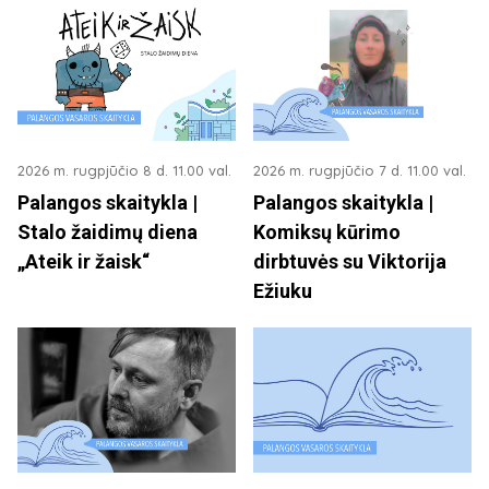
2026 m. rugpjūčio 8 d. 11.00 val.
2026 m. rugpjūčio 7 d. 11.00 val.
Palangos skaitykla |
Palangos skaitykla |
Stalo žaidimų diena
Komiksų kūrimo
„Ateik ir žaisk“
dirbtuvės su Viktorija
Ežiuku