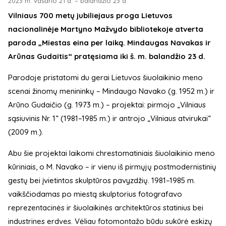
2023 m. vasario 21 d. – balandžio 23 d.
Vilniaus 700 metų jubiliejaus proga Lietuvos
nacionalinėje Martyno Mažvydo bibliotekoje atverta
paroda „Miestas eina per laiką. Mindaugas Navakas ir
Arūnas Gudaitis“ pratęsiama iki š. m. balandžio 23 d.
Parodoje pristatomi du gerai Lietuvos šiuolaikinio meno
scenai žinomų menininkų – Mindaugo Navako (g. 1952 m.) ir
Arūno Gudaičio (g. 1973 m.) – projektai: pirmojo „Vilniaus
sąsiuvinis Nr. 1“ (1981–1985 m.) ir antrojo „Vilniaus atvirukai“
(2009 m.).
Abu šie projektai laikomi chrestomatiniais šiuolaikinio meno
kūriniais, o M. Navako – ir vienu iš pirmųjų postmodernistinių
gestų bei įvietintos skulptūros pavyzdžių. 1981–1985 m.
vaikščiodamas po miestą skulptorius fotografavo
reprezentacinės ir šiuolaikinės architektūros statinius bei
industrines erdves. Vėliau fotomontažo būdu sukūrė eskizų