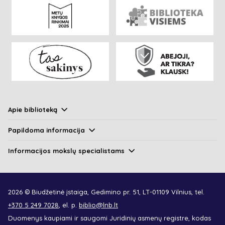
Apie biblioteką
Papildoma informacija
Informacijos mokslų specialistams
2026 © Biudžetinė įstaiga, Gedimino pr. 51, LT-01109 Vilnius, tel.
+370 5 249 7028
, el. p.
biblio@lnb.lt
Duomenys kaupiami ir saugomi Juridinių asmenų registre, kodas