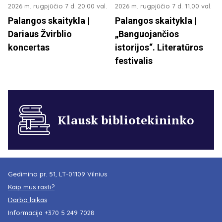
2026 m. rugpjūčio 7 d. 20.00 val.
2026 m. rugpjūčio 7 d. 11.00 val.
Palangos skaitykla |
Palangos skaitykla |
Dariaus Žvirblio
„Banguojančios
koncertas
istorijos“. Literatūros
festivalis
Klausk bibliotekininko
Gedimino pr. 51, LT-01109 Vilnius
Kaip mus rasti?
Darbo laikas
Informacija
+370 5 249 7028