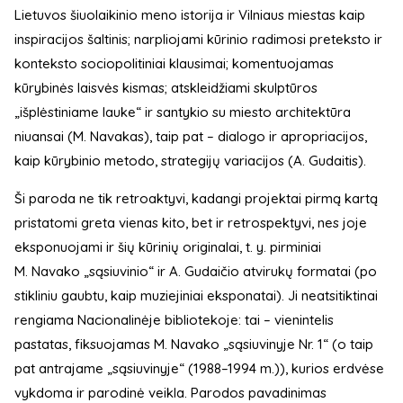
Lietuvos šiuolaikinio meno istorija ir Vilniaus miestas kaip
inspiracijos šaltinis; narpliojami kūrinio radimosi preteksto ir
konteksto sociopolitiniai klausimai; komentuojamas
kūrybinės laisvės kismas; atskleidžiami skulptūros
„išplėstiniame lauke“ ir santykio su miesto architektūra
niuansai (M. Navakas), taip pat – dialogo ir apropriacijos,
kaip kūrybinio metodo, strategijų variacijos (A. Gudaitis).
Ši paroda ne tik retroaktyvi, kadangi projektai pirmą kartą
pristatomi greta vienas kito, bet ir retrospektyvi, nes joje
eksponuojami ir šių kūrinių originalai, t. y. pirminiai
M. Navako „sąsiuvinio“ ir A. Gudaičio atvirukų formatai (po
stikliniu gaubtu, kaip muziejiniai eksponatai). Ji neatsitiktinai
rengiama Nacionalinėje bibliotekoje: tai – vienintelis
pastatas, fiksuojamas M. Navako „sąsiuvinyje Nr. 1“ (o taip
pat antrajame „sąsiuvinyje“ (1988–1994 m.)), kurios erdvėse
vykdoma ir parodinė veikla. Parodos pavadinimas