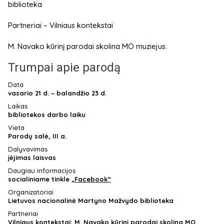
biblioteka
Partneriai – Vilniaus kontekstai
M. Navako kūrinį parodai skolina MO muziejus.
Trumpai apie parodą
Data
vasario 21 d. ‒ balandžio 23 d.
Laikas
bibliotekos darbo laiku
Vieta
Parodų salė, III a.
Dalyvavimas
įėjimas laisvas
Daugiau informacijos
socialiniame tinkle
„Facebook“
Organizatoriai
Lietuvos nacionalinė Martyno Mažvydo biblioteka
Partneriai
Vilniaus kontekstai; M. Navako kūrinį parodai skolina MO