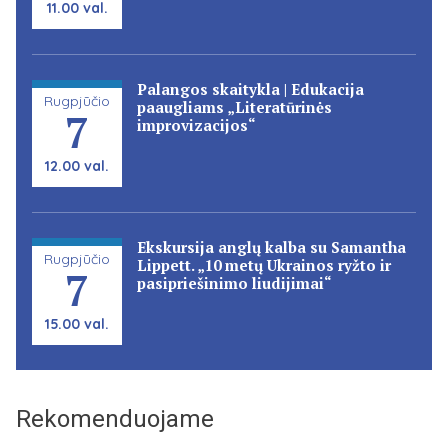
11.00 val.
Palangos skaitykla | Edukacija
Rugpjūčio
paaugliams „Literatūrinės
7
improvizacijos“
12.00 val.
Ekskursija anglų kalba su Samantha
Rugpjūčio
Lippett. „10 metų Ukrainos ryžto ir
7
pasipriešinimo liudijimai“
15.00 val.
Rekomenduojame