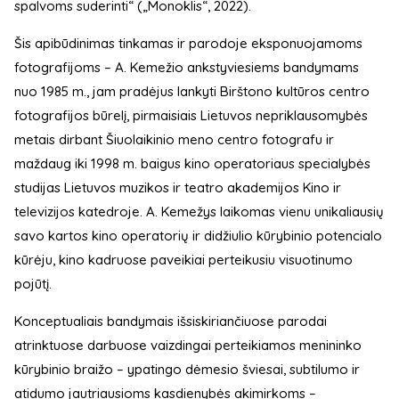
spalvoms suderinti“ („Monoklis“, 2022).
Šis apibūdinimas tinkamas ir parodoje eksponuojamoms
fotografijoms – A. Kemežio ankstyviesiems bandymams
nuo 1985 m., jam pradėjus lankyti Birštono kultūros centro
fotografijos būrelį, pirmaisiais Lietuvos nepriklausomybės
metais dirbant Šiuolaikinio meno centro fotografu ir
maždaug iki 1998 m. baigus kino operatoriaus specialybės
studijas Lietuvos muzikos ir teatro akademijos Kino ir
televizijos katedroje. A. Kemežys laikomas vienu unikaliausių
savo kartos kino operatorių ir didžiulio kūrybinio potencialo
kūrėju, kino kadruose paveikiai perteikusiu visuotinumo
pojūtį.
Konceptualiais bandymais išsiskiriančiuose parodai
atrinktuose darbuose vaizdingai perteikiamos menininko
kūrybinio braižo – ypatingo dėmesio šviesai, subtilumo ir
atidumo jautriausioms kasdienybės akimirkoms –