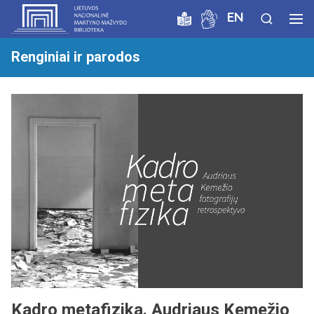
EN
Renginiai ir parodos
Kadro metafizika. Audriaus Kemežio