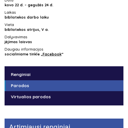
Data
kovo 22 d. – gegužės 24 d.
Laikas
bibliotekos darbo laiku
Vieta
bibliotekos atrijus, V a.
Dalyvavimas
įėjimas laisvas
Daugiau informacijos
socialiniame tinkle
„
Facebook
“
Renginiai
Parodos
Virtualios parodos
Artimiausi renginiai