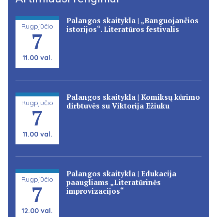
Palangos skaitykla | „Banguojančios
Rugpjūčio
istorijos“. Literatūros festivalis
7
11.00 val.
Palangos skaitykla | Komiksų kūrimo
Rugpjūčio
dirbtuvės su Viktorija Ežiuku
7
11.00 val.
Palangos skaitykla | Edukacija
Rugpjūčio
paaugliams „Literatūrinės
7
improvizacijos“
12.00 val.