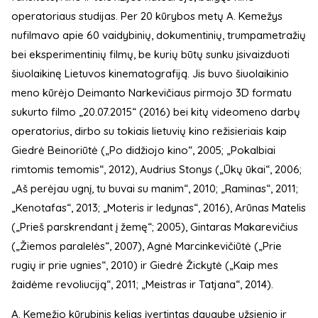
operatoriaus studijas. Per 20 kūrybos metų A. Kemežys
nufilmavo apie 60 vaidybinių, dokumentinių, trumpametražių
bei eksperimentinių filmų, be kurių būtų sunku įsivaizduoti
šiuolaikinę Lietuvos kinematografiją. Jis buvo šiuolaikinio
meno kūrėjo Deimanto Narkevičiaus pirmojo 3D formatu
sukurto filmo „20.07.2015“ (2016) bei kitų videomeno darbų
operatorius, dirbo su tokiais lietuvių kino režisieriais kaip
Giedrė Beinoriūtė („Po didžiojo kino“, 2005; „Pokalbiai
rimtomis temomis“, 2012), Audrius Stonys („Ūkų ūkai“, 2006;
„Aš perėjau ugnį, tu buvai su manim“, 2010; „Raminas“, 2011;
„Kenotafas“, 2013; „Moteris ir ledynas“, 2016), Arūnas Matelis
(„Prieš parskrendant į žemę“; 2005), Gintaras Makarevičius
(„Žiemos paralelės“, 2007), Agnė Marcinkevičiūtė („Prie
rugių ir prie ugnies“, 2010) ir Giedrė Žickytė („Kaip mes
žaidėme revoliuciją“, 2011; „Meistras ir Tatjana“, 2014).
A. Kemežio kūrybinis kelias įvertintas daugybe užsienio ir