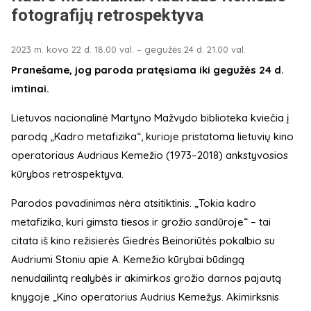
fotografijų retrospektyva
2023 m. kovo 22 d. 18.00 val. – gegužės 24 d. 21.00 val.
Pranešame, jog paroda pratęsiama iki gegužės 24 d.
imtinai.
Lietuvos nacionalinė Martyno Mažvydo biblioteka kviečia į
parodą „Kadro metafizika“, kurioje pristatoma lietuvių kino
operatoriaus Audriaus Kemežio (1973–2018) ankstyvosios
kūrybos retrospektyva.
Parodos pavadinimas nėra atsitiktinis. „Tokia kadro
metafizika, kuri gimsta tiesos ir grožio sandūroje“ – tai
citata iš kino režisierės Giedrės Beinoriūtės pokalbio su
Audriumi Stoniu apie A. Kemežio kūrybai būdingą
nenudailintą realybės ir akimirkos grožio darnos pajautą
knygoje „Kino operatorius Audrius Kemežys. Akimirksnis