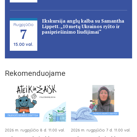
Ekskursija anglų kalba su Samantha
Rugpjūčio
Lippett. „10 metų Ukrainos ryžto ir
7
pasipriešinimo liudijimai“
15.00 val.
Rekomenduojame
2026 m. rugpjūčio 8 d. 11.00 val.
2026 m. rugpjūčio 7 d. 11.00 val.