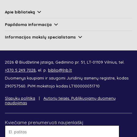
Apie biblioteką
Papildoma informacija
Informacijos mokslų specialistams
2026 © Biudžetinė įstaiga, Gedimino pr. 51, LT-01109 Vilnius, tel.
+370 5 249 7028
, el. p.
biblio@lnb.lt
Duomenys kaupiami ir saugomi Juridinių asmenų registre, kodas
290757560. PVM mokėtojo kodas LT100000031710
Slapukų politika
Autorių teisės. Publikuojamų duomenų
naudojimas
Kviečiame prenumeruoti naujienlaiškį
El.
paštas