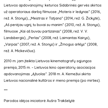
Lietuvos apdovanojimų: keturios Sidabrinės gervės skirtos
už operatoriaus darbą filmuose „Moteris ir ledynas“ (2016,
rež. A. Stonys), „Meistras ir Tatjana“ (2014, rež. G. Žickytė),
„Aš perėjau ugnį, tu buvai su manim“ (2010, rež. A. Stonys),
filmuose „Kai aš buvau partizanas“ (2008, rež. V. V.
Landsbergis), „Perlas“ (2008, rež. Laimantas Kairys),
„Varpas“ (2007, rež. A. Stonys) ir „Žmogus arklys“ (2008,
rež. A. Mickevičius).
2010 m. jam įteikta Lietuvos kinematografų sąjungos
premija, 2015 m. – Lietuvos kino operatorių asociacijos
apdovanojimas „Ąžuolas“. 2018 m. A. Kemežiui skirta
Lietuvos nacionalinė kultūros ir meno premija (po mirties).
***
Parodos idėjos iniciatorė Aušra Trakšelytė