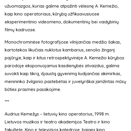
užuomazgos, kurias galime atpažinti vėlesnę A. Kemežio,
kaip kino operatoriaus, kūrybą užfiksavusiuose
eksperimentinio videomeno, dokumentinių bei vaidybinių
filmų kadruose.
Monochrominėse fotografijose vilnijančias medžio šakas,
kartotekos likučiais nuklotus kambarius, senolio žingsnį
pajūryje, kaip ir kitus retrospektyvinėje A. Kemežio kūrybos
parodoje eksponuojamus kasdienybės atvaizdus, galima
suvokti kaip tikrą, išjaustą gyvenimą liudijančias akimirkas,
menininko žvilgsnio pastebėtas ir juvelyriškai įamžintas mūsų
būties prasmės pasakojime.
***
Audrius Kemežys – lietuvių kino operatorius, 1998 m.
Lietuvos muzikos ir teatro akademijos Teatro ir kino
fakultete, Kino ir televizijos katedroje, baigęs kino