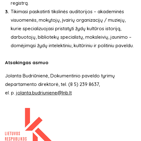
registrą.
Tikimasi paskatinti tikslinės auditorijos – akademinės
visuomenės, mokytojų, įvairių organizacijų / muziejų,
kurie specializuojasi pristatyti žydų kultūros istoriją,
darbuotojų, bibliotekų specialistų, moksleivių, jaunimo –
domėjimąsi žydų intelektiniu, kultūriniu ir politiniu paveldu.
Atsakingas asmuo
Jolanta Budriūnienė, Dokumentinio paveldo tyrimų
departamento direktorė, tel. (8 5) 239 8637,
el. p.
jolanta.budriuniene@lnb.lt