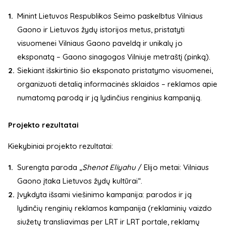
Minint Lietuvos Respublikos Seimo paskelbtus Vilniaus
Gaono ir Lietuvos žydų istorijos metus, pristatyti
visuomenei Vilniaus Gaono paveldą ir unikalų jo
eksponatą – Gaono sinagogos Vilniuje metraštį (pinką).
Siekiant išskirtinio šio eksponato pristatymo visuomenei,
organizuoti detalią informacinės sklaidos – reklamos apie
numatomą parodą ir ją lydinčius renginius kampaniją.
Projekto rezultatai
Kiekybiniai projekto rezultatai:
Surengta paroda „
Shenot Eliyahu
/ Elijo metai: Vilniaus
Gaono įtaka Lietuvos žydų kultūrai“.
Įvykdyta išsami viešinimo kampanija: parodos ir ją
lydinčių renginių reklamos kampanija (reklaminių vaizdo
siužetų transliavimas per LRT ir LRT portale, reklamų