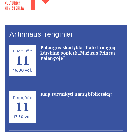
Artimiausi renginiai
Palangos skaitykla | Patirk magiją:
Rugpjūčio
kūrybinė popietė „Mažasis Princas
11
Palangoje“
16.00 val.
Kaip sutvarkyti namų biblioteką?
Rugpjūčio
11
17.30 val.