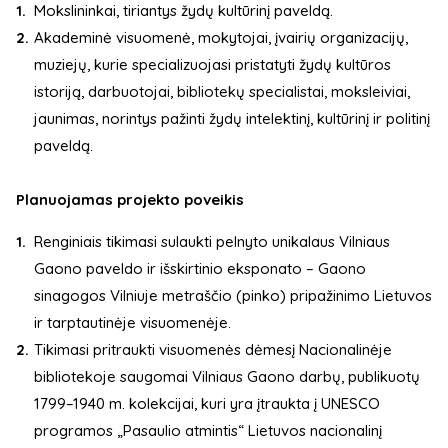
Mokslininkai, tiriantys žydų kultūrinį paveldą.
Akademinė visuomenė, mokytojai, įvairių organizacijų,
muziejų, kurie specializuojasi pristatyti žydų kultūros
istoriją, darbuotojai, bibliotekų specialistai, moksleiviai,
jaunimas, norintys pažinti žydų intelektinį, kultūrinį ir politinį
paveldą.
Planuojamas projekto poveikis
Renginiais tikimasi sulaukti pelnyto unikalaus Vilniaus
Gaono paveldo ir išskirtinio eksponato – Gaono
sinagogos Vilniuje metraščio (pinko) pripažinimo Lietuvos
ir tarptautinėje visuomenėje.
Tikimasi pritraukti visuomenės dėmesį Nacionalinėje
bibliotekoje saugomai Vilniaus Gaono darbų, publikuotų
1799–1940 m. kolekcijai, kuri yra įtraukta į UNESCO
programos „Pasaulio atmintis“ Lietuvos nacionalinį