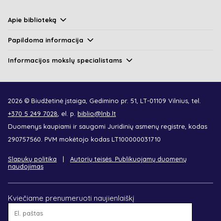
Apie biblioteką
Papildoma informacija
Informacijos mokslų specialistams
2026 © Biudžetinė įstaiga, Gedimino pr. 51, LT-01109 Vilnius, tel.
+370 5 249 7028
, el. p.
biblio@lnb.lt
Duomenys kaupiami ir saugomi Juridinių asmenų registre, kodas
290757560. PVM mokėtojo kodas LT100000031710
Slapukų politika
Autorių teisės. Publikuojamų duomenų
naudojimas
Kviečiame prenumeruoti naujienlaiškį
El.
paštas