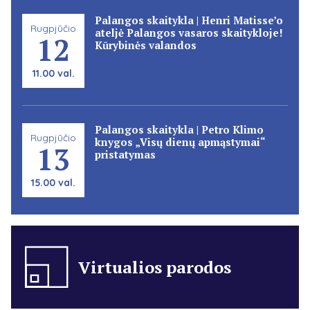
Palangos skaitykla | Henri Matisse’o
Rugpjūčio
ateljė Palangos vasaros skaitykloje!
12
Kūrybinės valandos
11.00 val.
Palangos skaitykla | Petro Klimo
Rugpjūčio
knygos „Visų dienų apmąstymai“
13
pristatymas
15.00 val.
Virtualios parodos