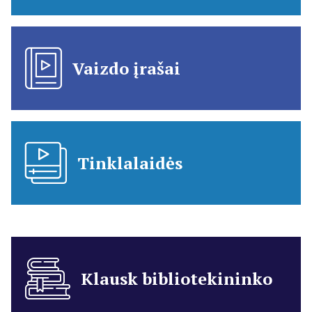
Vaizdo įrašai
Tinklalaidės
Klausk bibliotekininko