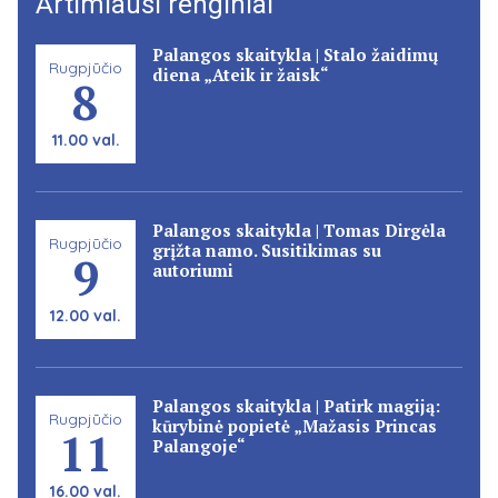
Artimiausi renginiai
Palangos skaitykla | Stalo žaidimų
Rugpjūčio
diena „Ateik ir žaisk“
8
11.00 val.
Palangos skaitykla | Tomas Dirgėla
Rugpjūčio
grįžta namo. Susitikimas su
9
autoriumi
12.00 val.
Palangos skaitykla | Patirk magiją:
Rugpjūčio
kūrybinė popietė „Mažasis Princas
11
Palangoje“
16.00 val.