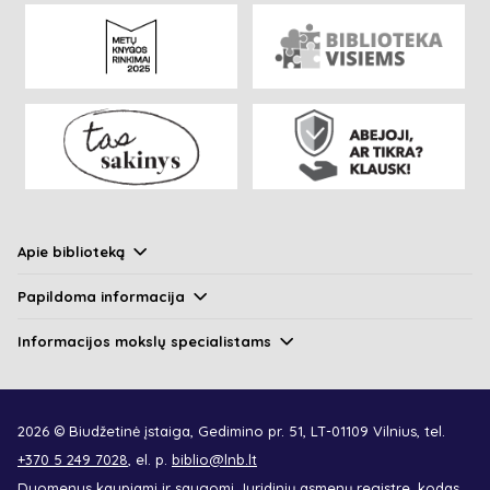
Apie biblioteką
Papildoma informacija
Informacijos mokslų specialistams
2026 © Biudžetinė įstaiga, Gedimino pr. 51, LT-01109 Vilnius, tel.
+370 5 249 7028
, el. p.
biblio@lnb.lt
Duomenys kaupiami ir saugomi Juridinių asmenų registre, kodas