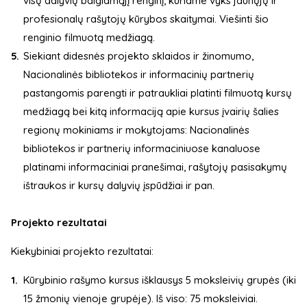
visų dalyvių baigiamąjį renginį, kuriame vyks jaunųjų ir
profesionalų rašytojų kūrybos skaitymai. Viešinti šio
renginio filmuotą medžiagą.
Siekiant didesnės projekto sklaidos ir žinomumo,
Nacionalinės bibliotekos ir informacinių partnerių
pastangomis parengti ir patraukliai platinti filmuotą kursų
medžiagą bei kitą informaciją apie kursus įvairių šalies
regionų mokiniams ir mokytojams: Nacionalinės
bibliotekos ir partnerių informaciniuose kanaluose
platinami informaciniai pranešimai, rašytojų pasisakymų
ištraukos ir kursų dalyvių įspūdžiai ir pan.
Projekto rezultatai
Kiekybiniai projekto rezultatai:
Kūrybinio rašymo kursus išklausys 5 moksleivių grupės (iki
15 žmonių vienoje grupėje). Iš viso: 75 moksleiviai.