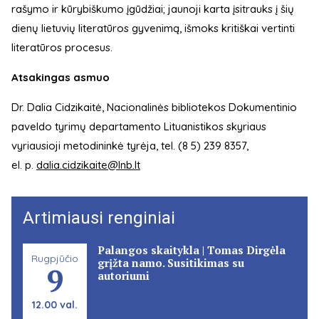
rašymo ir kūrybiškumo įgūdžiai; jaunoji karta įsitrauks į šių
dienų lietuvių literatūros gyvenimą, išmoks kritiškai vertinti
literatūros procesus.
Atsakingas asmuo
Dr. Dalia Cidzikaitė, Nacionalinės bibliotekos Dokumentinio
paveldo tyrimų departamento Lituanistikos skyriaus
vyriausioji metodininkė tyrėja, tel. (8 5) 239 8357,
el. p.
dalia.cidzikaite@lnb.lt
Artimiausi renginiai
Palangos skaitykla | Tomas Dirgėla
Rugpjūčio
grįžta namo. Susitikimas su
9
autoriumi
12.00 val.