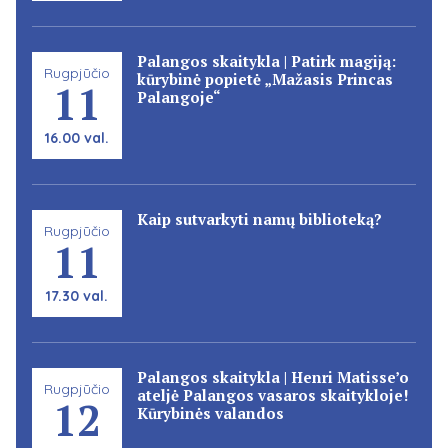
Palangos skaitykla | Patirk magiją:
Rugpjūčio
kūrybinė popietė „Mažasis Princas
11
Palangoje“
16.00 val.
Kaip sutvarkyti namų biblioteką?
Rugpjūčio
11
17.30 val.
Palangos skaitykla | Henri Matisse’o
Rugpjūčio
ateljė Palangos vasaros skaitykloje!
12
Kūrybinės valandos