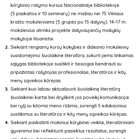
kūrybinio rašymo kursus Nacionalinėje bibliotekoje
(5 paskaitos ir 10 seminarų) ne mažiau nei 75 Vilniaus
krašto moksleiviams (5 grupės po 15 dalyvių). 14–17 m.
moksleivius atrinks projekte dalyvaujančių mokyklų
mokytojai lituanistai.
Siekiant rengiamų kursų kokybės ir didesnio moksleivių
susidomėjimo šiuolaikine literatūra, sukurti jiems tinkamas
sąlygas bibliotekoje susitikti ir tiesiogiai bendrauti su
pripažintais rašytojais profesionalais, literatūros ir kitų
menų sąveikos kūrėjais.
Siekiant kuo labiau aktualizuoti šiuolaikinę literatūrą
šiuolaikinei kartai bei išryškinti jos poveikį komunikacijai
bei ryšį su kitomis meno rūšimis, surengti 5 edukacinius
susitikimus su literatūros ir kitų menų sąveikos kūrėjais.
Siekiant paskatinti mokinius kūrybinei veiklai, literatūriniam
gyvenimui bei reflektuoti pasiektus rezultatus, surengti