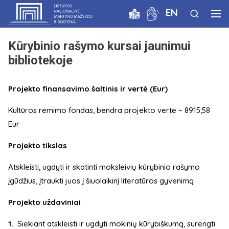
EN
Kūrybinio rašymo kursai jaunimui
bibliotekoje
Projekto finansavimo šaltinis ir vertė (Eur)
Kultūros rėmimo fondas, bendra projekto vertė – 8915,58
Eur
Projekto tikslas
Atskleisti, ugdyti ir skatinti moksleivių kūrybinio rašymo
įgūdžius, įtraukti juos į šiuolaikinį literatūros gyvenimą
Projekto uždaviniai
Siekiant atskleisti ir ugdyti mokinių kūrybiškumą, surengti