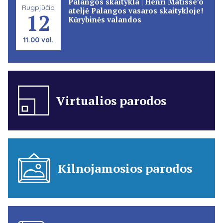
Palangos skaitykla | Henri Matisse’o
Rugpjūčio
ateljė Palangos vasaros skaitykloje!
12
Kūrybinės valandos
11.00 val.
Virtualios parodos
Kilnojamosios parodos