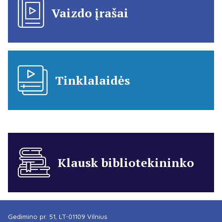
Vaizdo įrašai
Tinklalaidės
Klausk bibliotekininko
Gedimino pr. 51, LT-01109 Vilnius