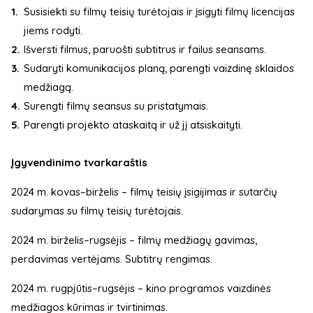
Susisiekti su filmų teisių turėtojais ir įsigyti filmų licencijas
jiems rodyti.
Išversti filmus, paruošti subtitrus ir failus seansams.
Sudaryti komunikacijos planą, parengti vaizdinę sklaidos
medžiagą.
Surengti filmų seansus su pristatymais.
Parengti projekto ataskaitą ir už jį atsiskaityti.
Įgyvendinimo tvarkaraštis
2024 m. kovas–birželis – filmų teisių įsigijimas ir sutarčių
sudarymas su filmų teisių turėtojais.
2024 m. birželis–rugsėjis – filmų medžiagų gavimas,
perdavimas vertėjams. Subtitrų rengimas.
2024 m. rugpjūtis–rugsėjis – kino programos vaizdinės
medžiagos kūrimas ir tvirtinimas.