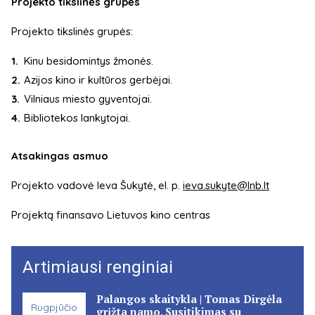
Projekto tikslinės grupės
Projekto tikslinės grupės:
Kinu besidomintys žmonės.
Azijos kino ir kultūros gerbėjai.
Vilniaus miesto gyventojai.
Bibliotekos lankytojai.
Atsakingas asmuo
Projekto vadovė Ieva Šukytė, el. p.
ieva.sukyte@lnb.lt
Projektą finansavo Lietuvos kino centras
Artimiausi renginiai
Palangos skaitykla | Tomas Dirgėla
Rugpjūčio
grįžta namo. Susitikimas su