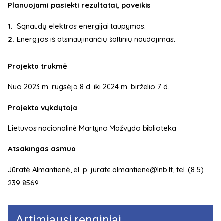
Planuojami pasiekti rezultatai, poveikis
Sąnaudų elektros energijai taupymas.
Energijos iš atsinaujinančių šaltinių naudojimas.
Projekto trukmė
Nuo 2023 m. rugsėjo 8 d. iki 2024 m. birželio 7 d.
Projekto vykdytoja
Lietuvos nacionalinė Martyno Mažvydo biblioteka
Atsakingas asmuo
Jūratė Almantienė, el. p.
jurate.almantiene@lnb.lt
, tel. (8 5)
239 8569
Artimiausi renginiai