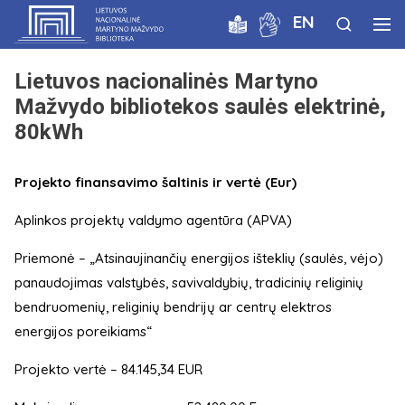
EN
Lietuvos nacionalinės Martyno
Mažvydo bibliotekos saulės elektrinė,
80kWh
Projekto finansavimo šaltinis ir vertė (Eur)
Aplinkos projektų valdymo agentūra (APVA)
Priemonė – „Atsinaujinančių energijos išteklių (saulės, vėjo)
panaudojimas valstybės, savivaldybių, tradicinių religinių
bendruomenių, religinių bendrijų ar centrų elektros
energijos poreikiams“
Projekto vertė – 84.145,34 EUR