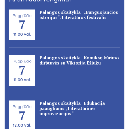
Palangos skaitykla | „Banguojančios
Rugpjūčio
istorijos“. Literatūros festivalis
7
11.00 val.
Palangos skaitykla | Komiksų kūrimo
Rugpjūčio
dirbtuvės su Viktorija Ežiuku
7
11.00 val.
Palangos skaitykla | Edukacija
Rugpjūčio
paaugliams „Literatūrinės
7
improvizacijos“
12.00 val.