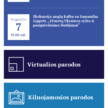
Ekskursija anglų kalba su Samantha
Rugpjūčio
Lippett. „10 metų Ukrainos ryžto ir
7
pasipriešinimo liudijimai“
15.00 val.
Virtualios parodos
Kilnojamosios parodos