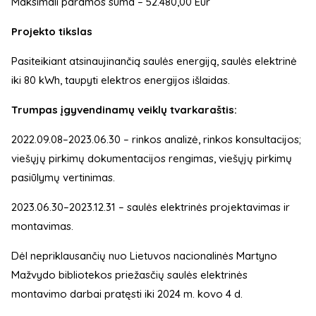
Maksimali paramos suma – 52.480,00 Eur
Projekto tikslas
Pasiteikiant atsinaujinančią saulės energiją, saulės elektrinė
iki 80 kWh, taupyti elektros energijos išlaidas.
Trumpas įgyvendinamų veiklų tvarkaraštis:
2022.09.08–2023.06.30 – rinkos analizė, rinkos konsultacijos;
viešųjų pirkimų dokumentacijos rengimas, viešųjų pirkimų
pasiūlymų vertinimas.
2023.06.30–2023.12.31 – saulės elektrinės projektavimas ir
montavimas.
Dėl nepriklausančių nuo Lietuvos nacionalinės Martyno
Mažvydo bibliotekos priežasčių saulės elektrinės
montavimo darbai pratęsti iki 2024 m. kovo 4 d.