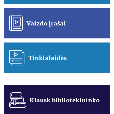
Vaizdo įrašai
Tinklalaidės
Klausk bibliotekininko