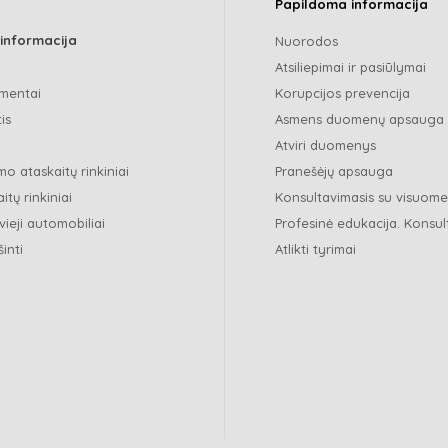
Papildoma informacija
 informacija
Nuorodos
Atsiliepimai ir pasiūlymai
mentai
Korupcijos prevencija
is
Asmens duomenų apsauga
Atviri duomenys
o ataskaitų rinkiniai
Pranešėjų apsauga
itų rinkiniai
Konsultavimasis su visuom
vieji automobiliai
Profesinė edukacija. Konsul
šinti
Atlikti tyrimai