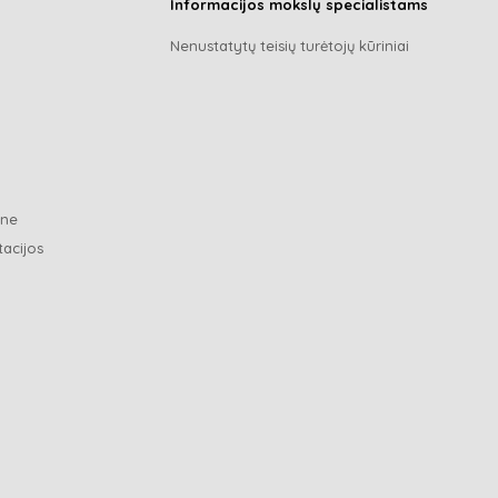
Informacijos mokslų specialistams
Nenustatytų teisių turėtojų kūriniai
ene
tacijos