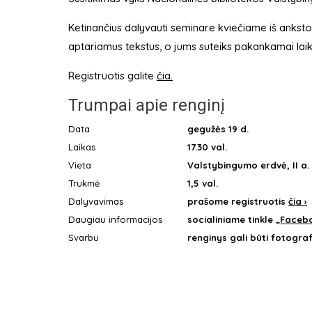
Ketinančius dalyvauti seminare kviečiame iš anksto u
aptariamus tekstus, o jums suteiks pakankamai laiko s
Registruotis galite
čia.
Trumpai apie renginį
Data
gegužės 19 d.
Laikas
17.30 val.
Vieta
Valstybingumo erdvė, II a.
Trukmė
1,5 val.
Dalyvavimas
prašome registruotis
čia ›
Daugiau informacijos
socialiniame tinkle
„Faceb
Svarbu
renginys gali būti fotogra