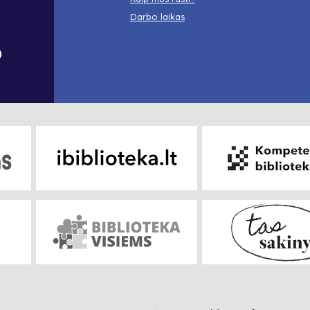
Darbo laikas
o