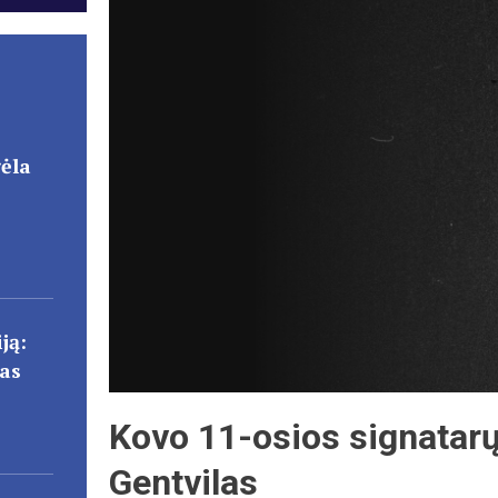
gėla
ją:
cas
Kovo 11-osios signatarų
Gentvilas