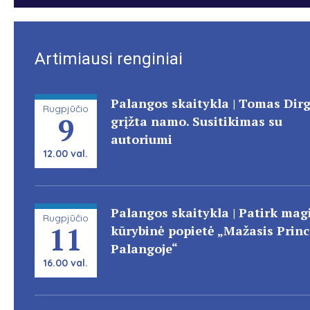
Artimiausi renginiai
Palangos skaitykla | Tomas Dir
Rugpjūčio
9
grįžta namo. Susitikimas su
autoriumi
12.00 val.
Palangos skaitykla | Patirk magi
Rugpjūčio
11
kūrybinė popietė „Mažasis Prin
Palangoje“
16.00 val.