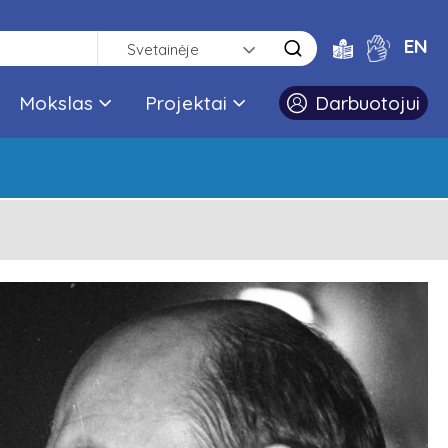
EN
Svetainėje
Mokslas
Projektai
Darbuotojui