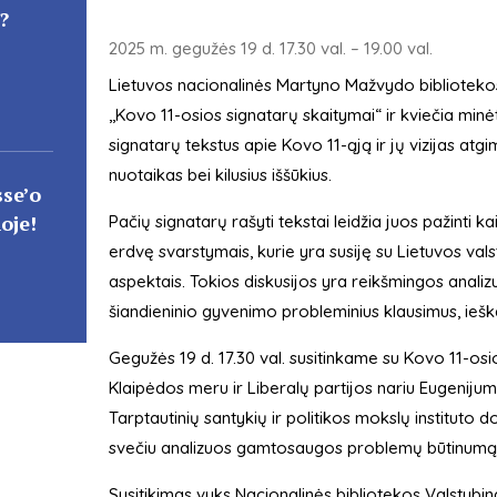
?
2025 m. gegužės 19 d. 17.30 val. – 19.00 val.
Lietuvos nacionalinės Martyno Mažvydo biblioteko
,,Kovo 11-osios signatarų skaitymai“ ir kviečia min
signatarų tekstus apie Kovo 11-ąją ir jų vizijas atgi
nuotaikas bei kilusius iššūkius.
sse’o
oje!
Pačių signatarų rašyti tekstai leidžia juos pažinti k
erdvę svarstymais, kurie yra susiję su Lietuvos va
aspektais. Tokios diskusijos yra reikšmingos analiz
šiandieninio gyvenimo probleminius klausimus, ieška
Gegužės 19 d. 17.30 val. susitinkame su Kovo 11-os
Klaipėdos meru ir Liberalų partijos nariu Eugenijum
Tarptautinių santykių ir politikos mokslų instituto d
svečiu analizuos gamtosaugos problemų būtinumą At
Susitikimas vyks Nacionalinės bibliotekos Valstybin