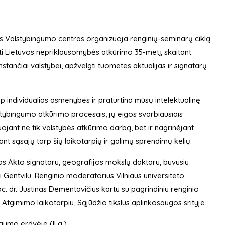
s Valstybingumo centras organizuoja renginių-seminarų ciklą
ėti Lietuvos nepriklausomybės atkūrimo 35-metį, skaitant
mstančiai valstybei, apžvelgti tuometes aktualijas ir signatarų
aip individualias asmenybes ir praturtina mūsų intelektualinę
lstybingumo atkūrimo procesais, jų eigos svarbiausiais
uojant ne tik valstybės atkūrimo darbą, bet ir nagrinėjant
nt sąsajų tarp šių laikotarpių ir galimų sprendimų kelių.
ios Akto signataru, geografijos mokslų daktaru, buvusiu
i Gentvilu. Renginio moderatorius Vilniaus universiteto
oc. dr. Justinas Dementavičius kartu su pagrindiniu renginio
gimimo laikotarpiu, Sąjūdžio tikslus aplinkosaugos srityje.
gumo erdvėje (II a.).