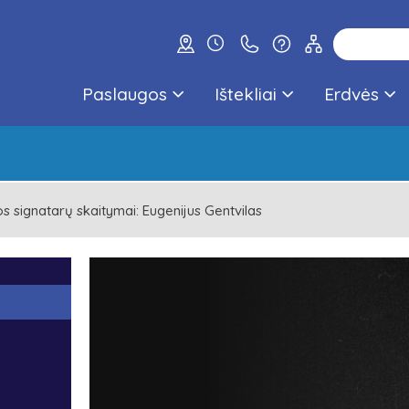
Paslaugos
Ištekliai
Erdvės
s signatarų skaitymai: Eugenijus Gentvilas