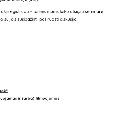
žsiregistruoti – tai leis mums laiku atsiųsti seminare
u jais susipažinti, pasiruošti diskusijai.
ook“
fuojamas ir (arba) filmuojamas