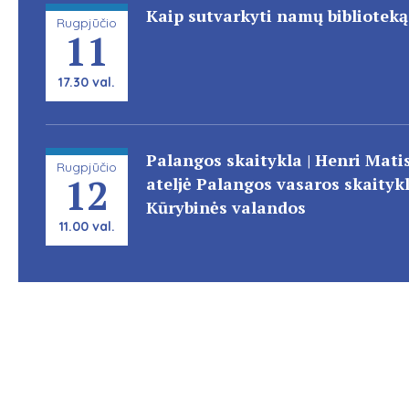
Kaip sutvarkyti namų biblioteką
Rugpjūčio
11
17.30 val.
Palangos skaitykla | Henri Mati
Rugpjūčio
12
ateljė Palangos vasaros skaitykl
Kūrybinės valandos
11.00 val.