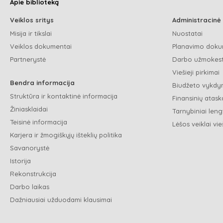
Apie biblioteką
Veiklos sritys
Administracinė
Misija ir tikslai
Nuostatai
Veiklos dokumentai
Planavimo doku
Partnerystė
Darbo užmokest
Viešieji pirkimai
Bendra informacija
Biudžeto vykdym
Struktūra ir kontaktinė informacija
Finansinių ataska
Žiniasklaidai
Tarnybiniai leng
Teisinė informacija
Lėšos veiklai vie
Karjera ir žmogiškųjų išteklių politika
Savanorystė
Istorija
Rekonstrukcija
Darbo laikas
Dažniausiai užduodami klausimai