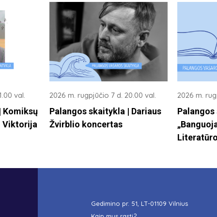
.00 val.
2026 m. rugpjūčio 7 d. 20.00 val.
2026 m. rugp
 | Komiksų
Palangos skaitykla | Dariaus
Palangos 
 Viktorija
Žvirblio koncertas
„Banguoja
Literatūro
Gedimino pr. 51, LT-01109 Vilnius
Kaip mus rasti?