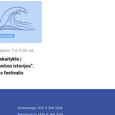
jūčio 7 d. 11.00 val.
skaitykla |
nčios istorijos“.
s festivalis
Informacija
+370 5 249 7028
Registracija
+370 5 249 7013