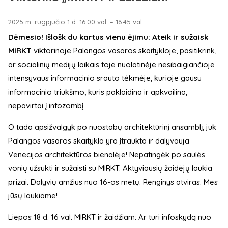
2025 m. rugpjūčio 1 d. 16.00 val. – 16.45 val.
Dėmesio! Išlošk du kartus vienu ėjimu: Ateik ir sužaisk
MIRKT
viktorinoje Palangos vasaros skaitykloje, pasitikrink,
ar socialinių medijų laikais toje nuolatinėje nesibaigiančioje
intensyvaus informacinio srauto tėkmėje, kurioje gausu
informacinio triukšmo, kuris paklaidina ir apkvailina,
nepavirtai į infozombį.
O tada apsižvalgyk po nuostabų architektūrinį ansamblį, juk
Palangos vasaros skaitykla yra įtraukta ir dalyvauja
Venecijos architektūros bienalėje! Nepatingėk po saulės
vonių užsukti ir sužaisti su MIRKT. Aktyviausių žaidėjų laukia
prizai. Dalyvių amžius nuo 16-os metų. Renginys atviras. Mes
jūsų laukiame!
Liepos 18 d. 16 val. MIRKT ir žaidžiam: Ar turi infoskydą nuo