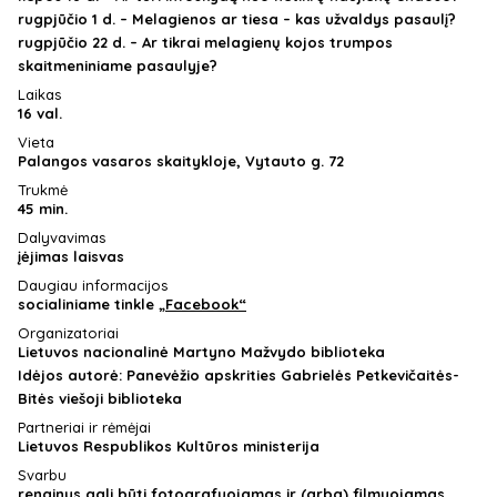
rugpjūčio 1 d. – Melagienos ar tiesa – kas užvaldys pasaulį?
rugpjūčio 22 d. – Ar tikrai melagienų kojos trumpos
skaitmeniniame pasaulyje?
Laikas
16 val.
Vieta
Palangos vasaros skaitykloje, Vytauto g. 72
Trukmė
45 min.
Dalyvavimas
įėjimas laisvas
Daugiau informacijos
socialiniame tinkle
„Facebook“
Organizatoriai
Lietuvos nacionalinė Martyno Mažvydo biblioteka
Idėjos autorė: Panevėžio apskrities Gabrielės Petkevičaitės-
Bitės viešoji biblioteka
Partneriai ir rėmėjai
Lietuvos Respublikos Kultūros ministerija
Svarbu
renginys gali būti fotografuojamas ir (arba) filmuojamas