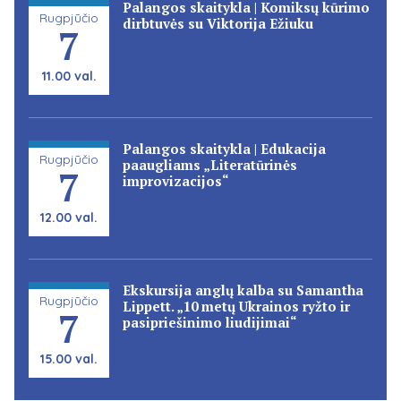
Palangos skaitykla | Komiksų kūrimo
Rugpjūčio
dirbtuvės su Viktorija Ežiuku
7
11.00 val.
Palangos skaitykla | Edukacija
Rugpjūčio
paaugliams „Literatūrinės
7
improvizacijos“
12.00 val.
Ekskursija anglų kalba su Samantha
Rugpjūčio
Lippett. „10 metų Ukrainos ryžto ir
7
pasipriešinimo liudijimai“
15.00 val.