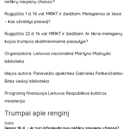
netikrų naujienų chaoso?
Rugpjūčio 1 d. 16 val. MIRKT ir žaidžiam: Melagienos ar tiesa
– kas užvaldys pasaulį?
Rugpjūčio 22 d. 16 val. MIRKT ir žaidžiam: Ar tikrai melagienų
kojos trumpos skaitmeniniame pasaulyje?
Organizatorė: Lietuvos nacionalinė Martyno Mažvydo
biblioteka
Idėjos autorė: Panevėžio apskrities Gabrielės Petkevičaitės-
Bitės viešoji biblioteka
Programą finansuoja Lietuvos Respublikos kultūros
ministerija
Trumpai apie renginį
Data
liepos 18 d. – Ar turi infoskydą nuo netikrų naujienų chaoso?