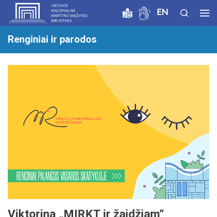
EN
Renginiai ir parodos
Viktorina „MIRKT ir žaidžiam“