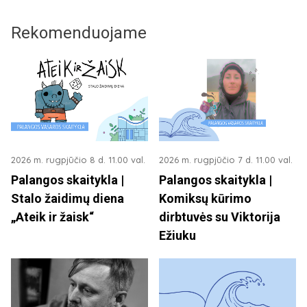
Rekomenduojame
2026 m. rugpjūčio 8 d. 11.00 val.
2026 m. rugpjūčio 7 d. 11.00 val.
Palangos skaitykla |
Palangos skaitykla |
Stalo žaidimų diena
Komiksų kūrimo
„Ateik ir žaisk“
dirbtuvės su Viktorija
Ežiuku