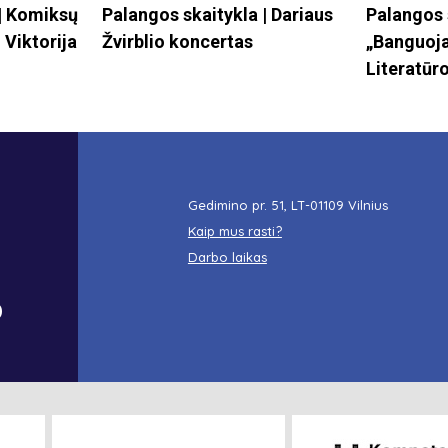
 | Komiksų
Palangos skaitykla | Dariaus
Palangos 
 Viktorija
Žvirblio koncertas
„Banguoja
Literatūro
Gedimino pr. 51, LT-01109 Vilnius
Kaip mus rasti?
Darbo laikas
o