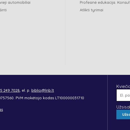
vieji automobiliai
Profesinė edukacija. Konsul
šinti
Atlikti tyrimai
Kvieči
 5 249 7028
, el. p.
biblio@lnb.lt
90757560. PVM mokėtojo kodas LT100000031710
Užsisa
as