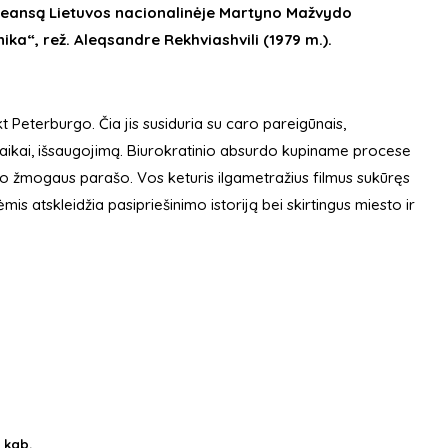
no seansą Lietuvos nacionalinėje Martyno Mažvydo
nika“, rež. Aleqsandre Rekhviashvili (1979 m.).
kt Peterburgo. Čia jis susiduria su caro pareigūnais,
aikai, išsaugojimą. Biurokratinio absurdo kupiname procese
elio žmogaus parašo. Vos keturis ilgametražius filmus sukūręs
is atskleidžia pasipriešinimo istoriją bei skirtingus miesto ir
1 kab.