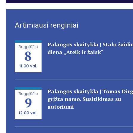
Artimiausi renginiai
Palangos skaitykla | Stalo žaid
Rugpjūčio
8
diena „Ateik ir žaisk“
11.00 val.
Palangos skaitykla | Tomas Dir
Rugpjūčio
9
grįžta namo. Susitikimas su
autoriumi
12.00 val.