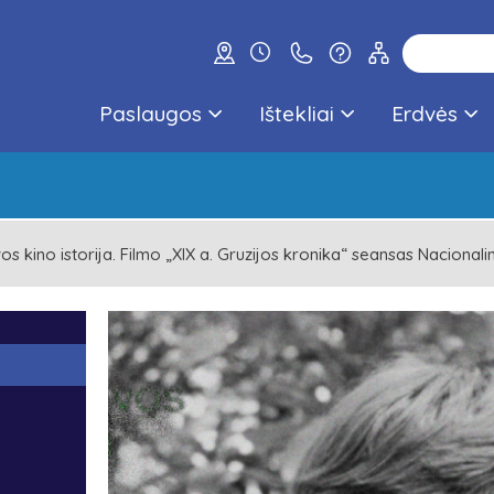
Paslaugos
Ištekliai
Erdvės
vos kino istorija. Filmo „XIX a. Gruzijos kronika“ seansas Nacionali