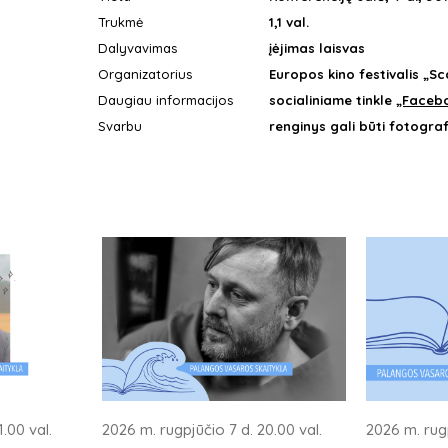
Trukmė
1,1 val.
Dalyvavimas
įėjimas laisvas
Organizatorius
Europos kino festivalis „
Daugiau informacijos
socialiniame tinkle
„Faceb
Svarbu
renginys gali būti fotogra
.00 val.
2026 m. rugpjūčio 7 d. 20.00 val.
2026 m. rugp