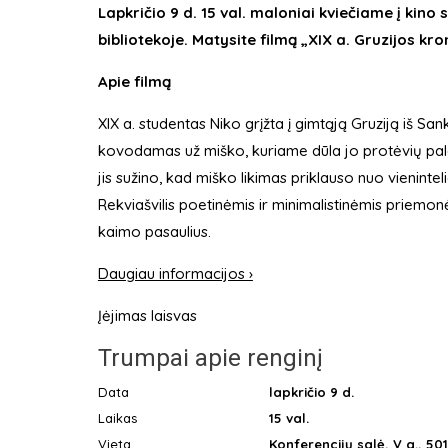
Lapkričio 9 d. 15 val. maloniai kviečiame į ki
bibliotekoje. Matysite filmą „XIX a. Gruzijos kro
Apie filmą
XIX a. studentas Niko grįžta į gimtąją Gruziją iš San
kovodamas už miško, kuriame dūla jo protėvių pal
jis sužino, kad miško likimas priklauso nuo vienint
Rekviašvilis poetinėmis ir minimalistinėmis priemonėm
kaimo pasaulius.
Daugiau informacijos ›
Įėjimas laisvas
Trumpai apie renginį
Data
lapkričio 9 d.
Laikas
15 val.
Vieta
Konferencijų salė, V a., 50