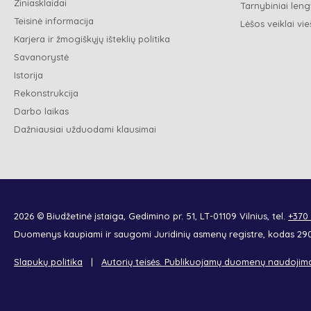
Žiniasklaidai
Tarnybiniai leng
Teisinė informacija
Lėšos veiklai vie
Karjera ir žmogiškųjų išteklių politika
Savanorystė
Istorija
Rekonstrukcija
Darbo laikas
Dažniausiai užduodami klausimai
2026 © Biudžetinė įstaiga, Gedimino pr. 51, LT-01109 Vilnius, tel.
+370
Duomenys kaupiami ir saugomi Juridinių asmenų registre, kodas 2
Slapukų politika
Autorių teisės. Publikuojamų duomenų naudojim