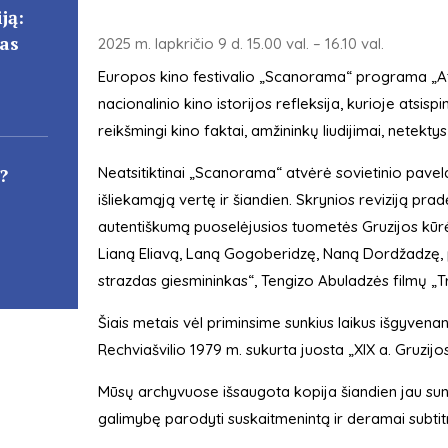
ją:
cas
2025 m. lapkričio 9 d. 15.00 val. – 16.10 val.
Europos kino festivalio „Scanorama“ programa „Atv
nacionalinio kino istorijos refleksija, kurioje atsisp
reikšmingi kino faktai, amžininkų liudijimai, netektys i
?
Neatsitiktinai „Scanorama“ atvėrė sovietinio paveld
išliekamąją vertę ir šiandien. Skrynios reviziją pr
autentiškumą puoselėjusios tuometės Gruzijos kūrė
Lianą Eliavą, Laną Gogoberidzę, Naną Dordžadzę,
strazdas giesmininkas“, Tengizo Abuladzės filmų „T
Šiais metais vėl priminsime sunkius laikus išgyvena
Rechviašvilio 1979 m. sukurta juosta „XIX a. Gruzijos
Mūsų archyvuose išsaugota kopija šiandien jau sunki
galimybę parodyti suskaitmenintą ir deramai subtitr