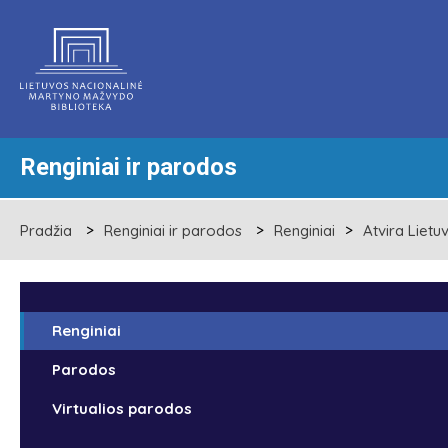
Renginiai ir parodos
Pradžia
Renginiai ir parodos
Renginiai
Atvira Lietu
Renginiai
Parodos
Virtualios parodos