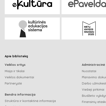
Apie biblioteką
Veiklos sritys
Administracinė
Misija ir tikslai
Nuostatai
Veiklos dokumentai
Planavimo doku
Partnerystė
Darbo užmokest
Viešieji pirkimai
Bendra informacija
Biudžeto vykdym
Struktūra ir kontaktinė informacija
Finansinių ataska