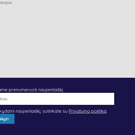
tacijos
ame prenumeruoti naujienlaiškį
El.
paštas
kydami naujienlaiškį, sutinkate su
Privatumo politika
.