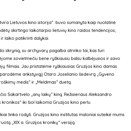
ira Lietuvos kino istorija“ buvo sumanyta kaip nuolatinė
indėtų skirtingo laikotarpio lietuvių kino raidos tendencijos,
r laiko patikrinti dalykai.
o skrynią, su archyvarų pagalba atrinko tai, kas turi
adėjome sovietmečiu bene ryškiausiu balsu kalbėjusios ir savo
jų filmais. Jau pristatėme ryškiausias Gruzijos kino damas
 parodėme ankstyvąjį Otaro Joselianio šedevrą „Gyveno
roškimų medis“ ir „Meldimas“ duetą.
nčio Sakartvelo „anų laikų“ kiną. Režisieriaus Aleksandro
 kronikos“ iki šiol laikoma Gruzijos kino perlu.
ai tinka rodyti. Gruzijos kino institutas maloniai suteikė mums
uotą „XIX a. Gruzijos kronikų“ versiją.