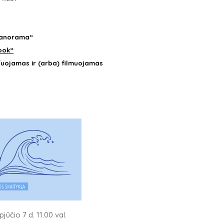
Scanorama“
ook“
fuojamas ir (arba) filmuojamas
jūčio 7 d. 11.00 val.