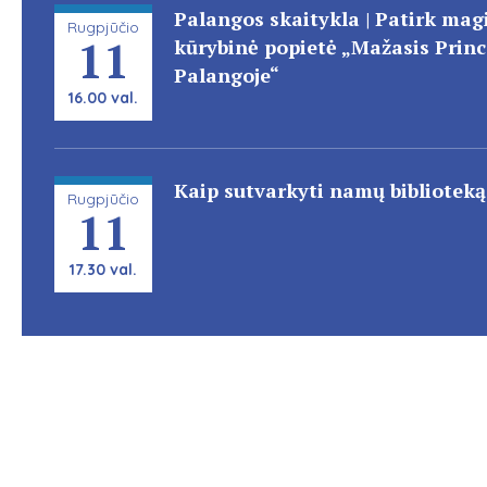
Palangos skaitykla | Patirk magi
Rugpjūčio
11
kūrybinė popietė „Mažasis Prin
Palangoje“
16.00 val.
Kaip sutvarkyti namų biblioteką
Rugpjūčio
11
17.30 val.