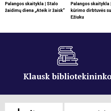
Palangos skaitykla | Stalo
Palangos skaitykla
žaidimų diena „Ateik ir žaisk“
kūrimo dirbtuvės su
Ežiuku
Klausk bibliotekinink