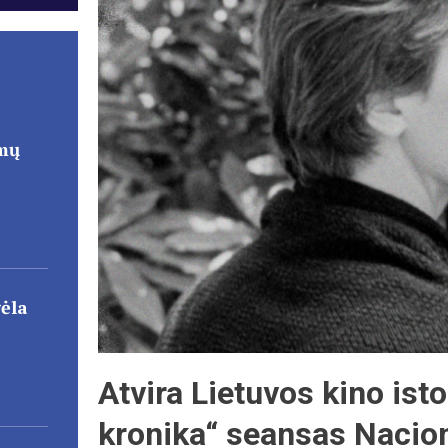
imų
gėla
Atvira Lietuvos kino isto
kronika“ seansas Nacion