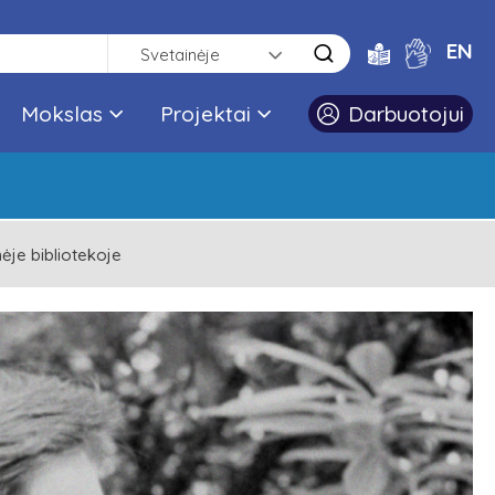
EN
Svetainėje
Mokslas
Projektai
Darbuotojui
nėje bibliotekoje