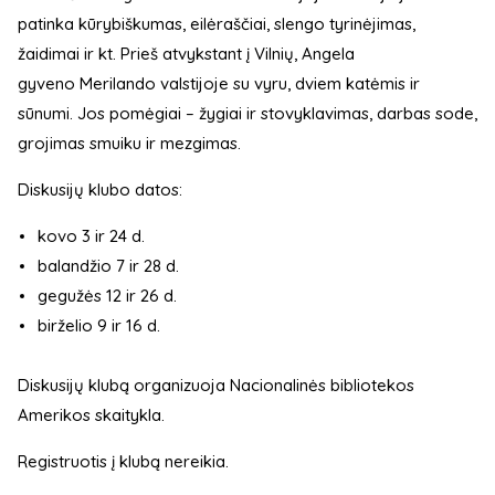
patinka kūrybiškumas, eilėraščiai, slengo tyrinėjimas,
žaidimai ir kt. Prieš atvykstant į Vilnių, Angela
gyveno Merilando valstijoje su vyru, dviem katėmis ir
sūnumi. Jos pomėgiai – žygiai ir stovyklavimas, darbas sode,
grojimas smuiku ir mezgimas.
Diskusijų klubo datos:
kovo 3 ir 24 d.
balandžio 7 ir 28 d.
gegužės 12 ir 26 d.
birželio 9 ir 16 d.
Diskusijų klubą organizuoja Nacionalinės bibliotekos
Amerikos skaitykla.
Registruotis į klubą nereikia.