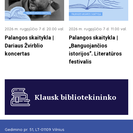
2026 m. rugpjūčio 7 d. 20.00 val.
2026 m. rugpjūčio 7 d. 11.00 val.
Palangos skaitykla |
Palangos skaitykla |
Dariaus Žvirblio
„Banguojančios
koncertas
istorijos“. Literatūros
festivalis
Klausk bibliotekininko
Gedimino pr. 51, LT-01109 Vilnius