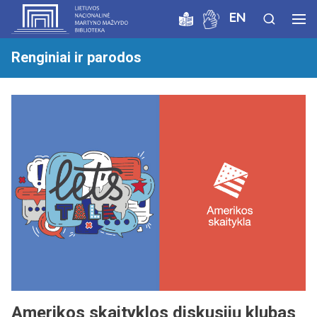
EN
Renginiai ir parodos
Amerikos skaityklos diskusijų klubas