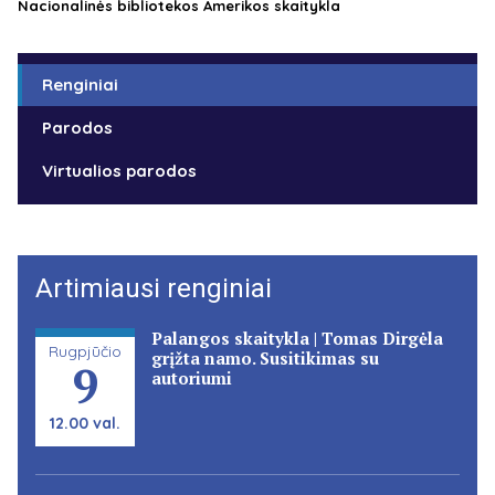
Nacionalinės bibliotekos Amerikos skaitykla
Renginiai
Parodos
Virtualios parodos
Artimiausi renginiai
Palangos skaitykla | Tomas Dirgėla
Rugpjūčio
grįžta namo. Susitikimas su
9
autoriumi
12.00 val.