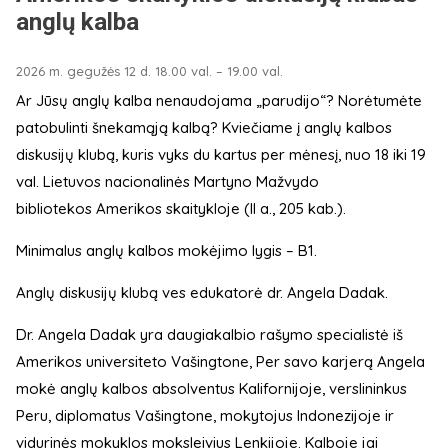
anglų kalba
2026 m. gegužės 12 d. 18.00 val. – 19.00 val.
Ar Jūsų anglų kalba nenaudojama „parudijo“? Norėtumėte
patobulinti šnekamąją kalbą? Kviečiame į anglų kalbos
diskusijų klubą, kuris vyks du kartus per mėnesį, nuo 18 iki 19
val. Lietuvos nacionalinės Martyno Mažvydo
bibliotekos Amerikos skaitykloje (II a., 205 kab.).
Minimalus anglų kalbos mokėjimo lygis – B1.
Anglų diskusijų klubą ves edukatorė dr. Angela Dadak.
Dr. Angela Dadak yra daugiakalbio rašymo specialistė iš
Amerikos universiteto Vašingtone, Per savo karjerą Angela
mokė anglų kalbos absolventus Kalifornijoje, verslininkus
Peru, diplomatus Vašingtone, mokytojus Indonezijoje ir
vidurinės mokyklos moksleivius Lenkijoje. Kalboje jai