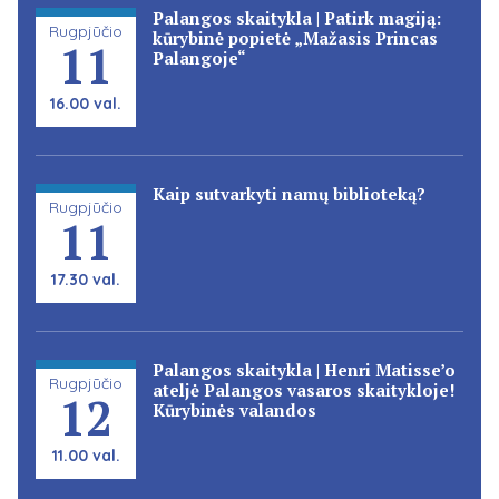
Palangos skaitykla | Patirk magiją:
Rugpjūčio
kūrybinė popietė „Mažasis Princas
11
Palangoje“
16.00 val.
Kaip sutvarkyti namų biblioteką?
Rugpjūčio
11
17.30 val.
Palangos skaitykla | Henri Matisse’o
Rugpjūčio
ateljė Palangos vasaros skaitykloje!
12
Kūrybinės valandos
11.00 val.