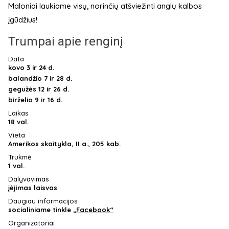
Maloniai laukiame visų, norinčių atšviežinti anglų kalbos
įgūdžius!
Trumpai apie renginį
Data
kovo 3 ir 24 d.
balandžio 7 ir 28 d.
gegužės 12 ir 26 d.
birželio 9 ir 16 d.
Laikas
18 val.
Vieta
Amerikos skaitykla, II a., 205 kab.
Trukmė
1 val.
Dalyvavimas
įėjimas laisvas
Daugiau informacijos
socialiniame tinkle
„Facebook“
Organizatoriai