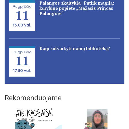
Palangos skaitykla | Patirk magiją:
Rugpjūčio
kūrybinė popietė „Mažasis Princas
11
Palangoje“
16.00 val.
Kaip sutvarkyti namų biblioteką?
Rugpjūčio
11
17.30 val.
Rekomenduojame