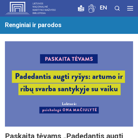
EN
Renginiai ir parodos
Paskaita tėvams „Padedantis augti