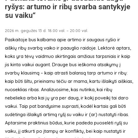
ryšys: artumo ir ribų svarba santykyje
su vaiku“
2026 m. gegužės 13 d. 18.00 val. – 20.00 val.
Paskaitoje bus kalbama apie artimo ir saugaus ryšio ir
aiškių ribų svarbą vaiko ir paauglio raidoje. Lektorė aptars,
koks yra tėvų vaidmuo skirtingais amžiaus tarpsniais ir kaip
jis kinta vaikui augant. Drauge bus ieškoma atsakymų į
svarbų klausimą – kaip atrasti balansą tarp artumo ir ribų:
kaip būti šiltu, prieinamu tėčiu ar mama, kartu išlaikyti aiškias,
nuoseklias ribas. Analizuosime, kas nutinka, kai ribų
nebelieka arba kai jų yra per daug, ir kokį poveikį tai daro
vaikui. Taip pat bandysime suprasti, kodėl kartais gali būti
sudėtinga išlaikyti artimą ryšį su vaiku ir (ar) nustatyti ribas.
Aptarsime praktinius būdus, kurie padeda puoselėti ryšį su
vaiku, jį atkurti po įtampų ar konfliktų, bei kaip nustatyti ir