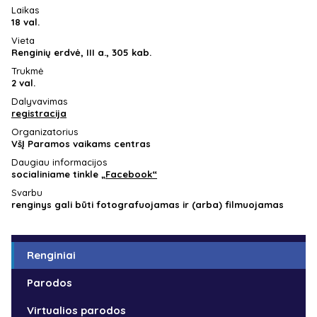
Laikas
18 val.
Vieta
Renginių erdvė, III a., 305 kab.
Trukmė
2 val.
Dalyvavimas
registracija
Organizatorius
VšĮ Paramos vaikams centras
Daugiau informacijos
socialiniame tinkle
„Facebook“
Svarbu
renginys gali būti fotografuojamas ir (arba) filmuojamas
Renginiai
Parodos
Virtualios parodos