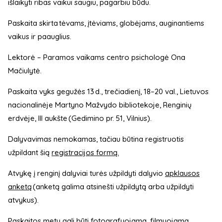
išlaikyti ribas vaikui saugiu, pagarbiu būdu.
Paskaita skirta tėvams, įtėviams, globėjams, auginantiems
vaikus ir paauglius.
Lektorė – Paramos vaikams centro psichologė Ona
Mačiulytė.
Paskaita vyks gegužės 13 d., trečiadienį, 18–20 val., Lietuvos
nacionalinėje Martyno Mažvydo bibliotekoje, Renginių
erdvėje, III aukšte (Gedimino pr. 51, Vilnius).
Dalyvavimas nemokamas, tačiau būtina registruotis
užpildant šią
registracijos formą.
Atvykę į renginį dalyviai turės užpildyti dalyvio
apklausos
anketą
(anketą galima atsinešti užpildytą arba užpildyti
atvykus).
Paskaitos metu gali būti fotografuojama, filmuojama,