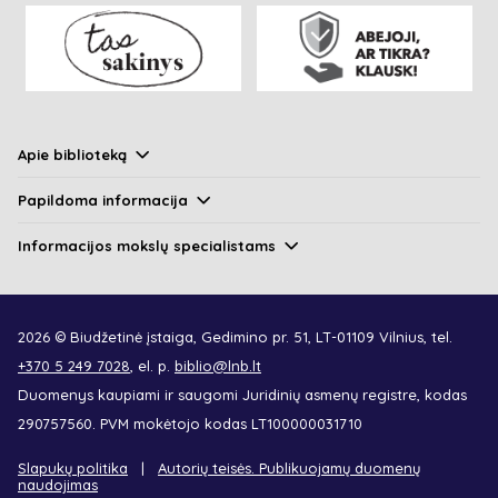
Apie biblioteką
Papildoma informacija
Informacijos mokslų specialistams
2026 © Biudžetinė įstaiga, Gedimino pr. 51, LT-01109 Vilnius, tel.
+370 5 249 7028
, el. p.
biblio@lnb.lt
Duomenys kaupiami ir saugomi Juridinių asmenų registre, kodas
290757560. PVM mokėtojo kodas LT100000031710
Slapukų politika
Autorių teisės. Publikuojamų duomenų
naudojimas