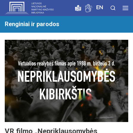
EN
Renginiai ir parodos
VR filmo „Nepriklausomybės