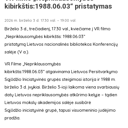
kibirkštis:1988.06.03“ pristatymas
2026 m. birželio 3 d. 17.30 val. – 19.00 val.
Birželio 3 d., trečiadienį, 17.30 val., kviečiame į VR filmo
„Nepriklausomybės kibirkštis: 1988.06.03“
pristatymą Lietuvos nacionalinės bibliotekos Konferencijų
salėje (V a.).
VR Filme „Nepriklausomybės
kibirkštis:1988.06.03“ atgaivinama Lietuvos Persitvarkymo
Sąjūdžio Iniciatyvinės grupės steigimosi istorija ir 1988 m.
birželio 3 d. įvykiai. Birželio 3-ioji laikoma viena svarbiausių
datų Lietuvos nepriklausomybės atkūrimo kelyje – tądien
Lietuvos mokslų akademijos salėje susibūrė
Sąjūdžio iniciatyvinė grupė, tapusi visuomeninio judėjimo
pradžia.