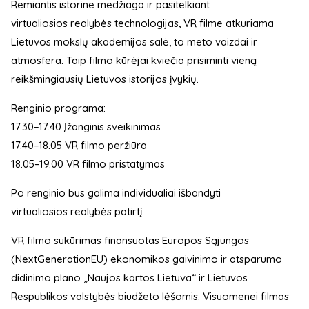
Remiantis istorine medžiaga ir pasitelkiant
virtualiosios realybės technologijas, VR filme atkuriama
Lietuvos mokslų akademijos salė, to meto vaizdai ir
atmosfera. Taip filmo kūrėjai kviečia prisiminti vieną
reikšmingiausių Lietuvos istorijos įvykių.
Renginio programa:
17.30–17.40 Įžanginis sveikinimas
17.40–18.05 VR filmo peržiūra
18.05–19.00 VR filmo pristatymas
Po renginio bus galima individualiai išbandyti
virtualiosios realybės patirtį.
VR filmo sukūrimas finansuotas Europos Sąjungos
(NextGenerationEU) ekonomikos gaivinimo ir atsparumo
didinimo plano „Naujos kartos Lietuva“ ir Lietuvos
Respublikos valstybės biudžeto lėšomis. Visuomenei filmas