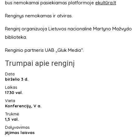
bus nemokamai pasiekiamas platformoje
ekultūra.lt
Renginys nemokamas ir atviras.
Renginį organizuoja Lietuvos nacionalinė Martyno Mažvydo
biblioteka.
Renginio partneris UAB „Gluk Media“.
Trumpai apie renginį
Data
birželio 3 d.
Laikas
17.30 val.
Vieta
Konferencijų, V a.
Trukmė
1,5 val.
Dalyvavimas
įėjimas laisvas