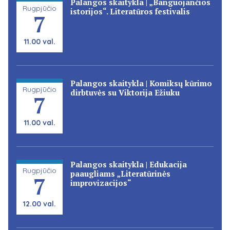
Palangos skaitykla | „Banguojančios
Rugpjūčio
istorijos“. Literatūros festivalis
7
11.00 val.
Palangos skaitykla | Komiksų kūrimo
Rugpjūčio
dirbtuvės su Viktorija Ežiuku
7
11.00 val.
Palangos skaitykla | Edukacija
Rugpjūčio
paaugliams „Literatūrinės
7
improvizacijos“
12.00 val.