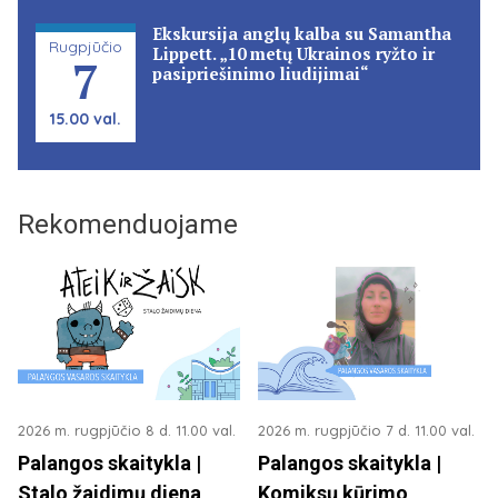
Ekskursija anglų kalba su Samantha
Rugpjūčio
Lippett. „10 metų Ukrainos ryžto ir
7
pasipriešinimo liudijimai“
15.00 val.
Rekomenduojame
2026 m. rugpjūčio 8 d. 11.00 val.
2026 m. rugpjūčio 7 d. 11.00 val.
Palangos skaitykla |
Palangos skaitykla |
Stalo žaidimų diena
Komiksų kūrimo