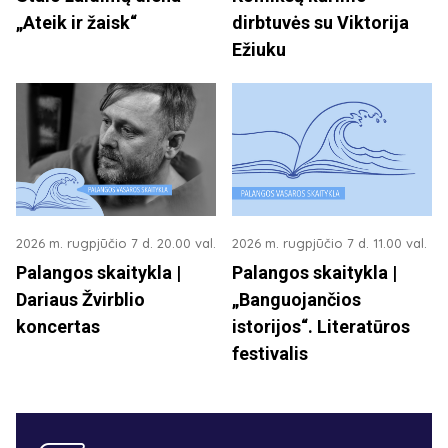
„Ateik ir žaisk“
dirbtuvės su Viktorija
Ežiuku
2026 m. rugpjūčio 7 d. 20.00 val.
2026 m. rugpjūčio 7 d. 11.00 val.
Palangos skaitykla |
Palangos skaitykla |
Dariaus Žvirblio
„Banguojančios
koncertas
istorijos“. Literatūros
festivalis