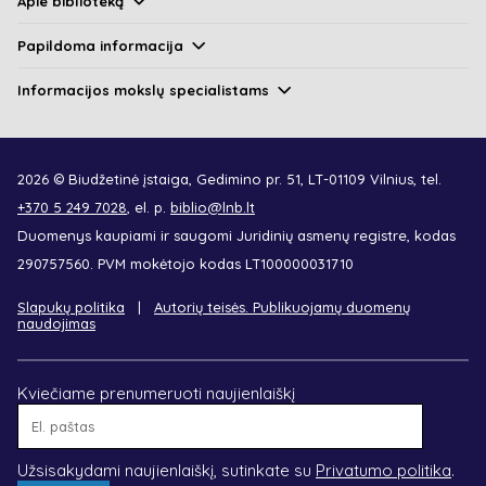
Apie biblioteką
Papildoma informacija
Informacijos mokslų specialistams
2026 © Biudžetinė įstaiga, Gedimino pr. 51, LT-01109 Vilnius, tel.
+370 5 249 7028
, el. p.
biblio@lnb.lt
Duomenys kaupiami ir saugomi Juridinių asmenų registre, kodas
290757560. PVM mokėtojo kodas LT100000031710
Slapukų politika
Autorių teisės. Publikuojamų duomenų
naudojimas
Kviečiame prenumeruoti naujienlaiškį
El.
paštas
Užsisakydami naujienlaiškį, sutinkate su
Privatumo politika
.