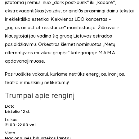
įstatoma į rėmus: nuo „dark post-punk“ iki „kabaré“,
ekstravagantiškas įvaizdis, originalūs prasmingi dainų tekstai
ir eklektiška estetika. Kiekvienas LDO koncertas –
„joy as an act of resistance“ manifestacija. Žiūrovai ir
klausytojai jau vadina šią grupę Lietuvos estrados
pasididžiavimu. Orkestras šiemet nominuotas „Metų
alternatyvios muzikos grupės“ kategorijoje M.A.M.A.
apdovanojimuose.
Pasiruoškite vakarui, kuriame netrūks energijos, ironijos,
teatro ir muzikinių netikėtumų!
Trumpai apie renginį
Data
birželio 12 d.
Laikas
21.00–22.00 val.
Vieta
Nacionalinės bibliotekos laiptai