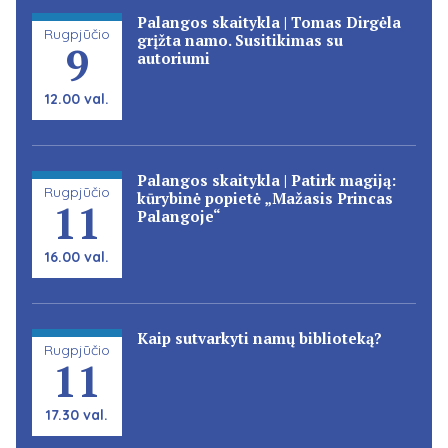
Palangos skaitykla | Tomas Dirgėla
Rugpjūčio
grįžta namo. Susitikimas su
9
autoriumi
12.00 val.
Palangos skaitykla | Patirk magiją:
Rugpjūčio
kūrybinė popietė „Mažasis Princas
11
Palangoje“
16.00 val.
Kaip sutvarkyti namų biblioteką?
Rugpjūčio
11
17.30 val.