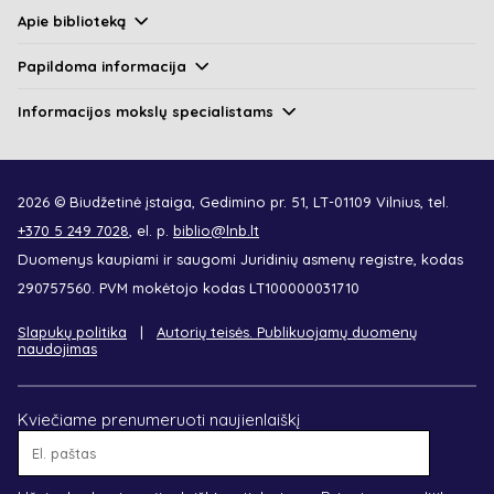
Apie biblioteką
Papildoma informacija
Informacijos mokslų specialistams
2026 © Biudžetinė įstaiga, Gedimino pr. 51, LT-01109 Vilnius, tel.
+370 5 249 7028
, el. p.
biblio@lnb.lt
Duomenys kaupiami ir saugomi Juridinių asmenų registre, kodas
290757560. PVM mokėtojo kodas LT100000031710
Slapukų politika
Autorių teisės. Publikuojamų duomenų
naudojimas
Kviečiame prenumeruoti naujienlaiškį
El.
paštas