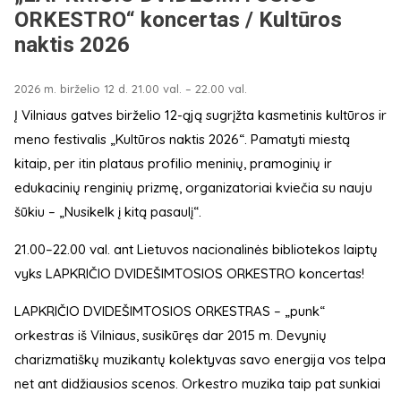
ORKESTRO“ koncertas / Kultūros
naktis 2026
2026 m. birželio 12 d. 21.00 val. – 22.00 val.
Į Vilniaus gatves birželio 12-ąją sugrįžta kasmetinis kultūros ir
meno festivalis „Kultūros naktis 2026“. Pamatyti miestą
kitaip, per itin plataus profilio meninių, pramoginių ir
edukacinių renginių prizmę, organizatoriai kviečia su nauju
šūkiu – „Nusikelk į kitą pasaulį“.
21.00–22.00 val. ant Lietuvos nacionalinės bibliotekos laiptų
vyks LAPKRIČIO DVIDEŠIMTOSIOS ORKESTRO koncertas!
LAPKRIČIO DVIDEŠIMTOSIOS ORKESTRAS – „punk“
orkestras iš Vilniaus, susikūręs dar 2015 m. Devynių
charizmatiškų muzikantų kolektyvas savo energija vos telpa
net ant didžiausios scenos. Orkestro muzika taip pat sunkiai