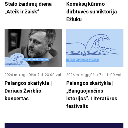
Stalo žaidimų diena
Komiksų kūrimo
„Ateik ir žaisk“
dirbtuvės su Viktorija
Ežiuku
2026 m. rugpjūčio 7 d. 20.00 val.
2026 m. rugpjūčio 7 d. 11.00 val.
Palangos skaitykla |
Palangos skaitykla |
Dariaus Žvirblio
„Banguojančios
koncertas
istorijos“. Literatūros
festivalis