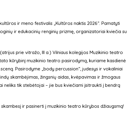
 kultūros ir meno festivalis „Kultūros naktis 2026“. Pamatyti
moginių ir edukacinių renginių prizmę, organizatoriai kviečia su
trijus prie vitražo, III a.) Vilniaus kolegijos Muzikinio teatro
tato kūrybinį muzikinio teatro pasirodymą, kuriame kasdienė
 sceną. Pasirodyme „body percussion“, judesys ir vokaliniai
me indų skambėjimas, žingsnių aidas, kvėpavimas ir žmogaus
eliks tik stebėtojai – jie bus kviečiami įsitraukti į bendrą
s skambesį ir pasinerti į muzikinio teatro kūrybos džiaugsmą!