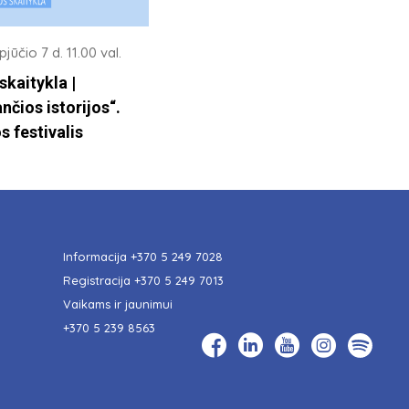
jūčio 7 d. 11.00 val.
skaitykla |
nčios istorijos“.
s festivalis
Informacija
+370 5 249 7028
Registracija
+370 5 249 7013
Vaikams ir jaunimui
+370 5 239 8563