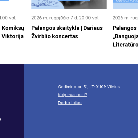
.00 val.
2026 m. rugpjūčio 7 d. 20.00 val.
2026 m. rugp
 | Komiksų
Palangos skaitykla | Dariaus
Palangos 
 Viktorija
Žvirblio koncertas
„Banguoja
Literatūro
Gedimino pr. 51, LT-01109 Vilnius
Kaip mus rasti?
Darbo laikas
o