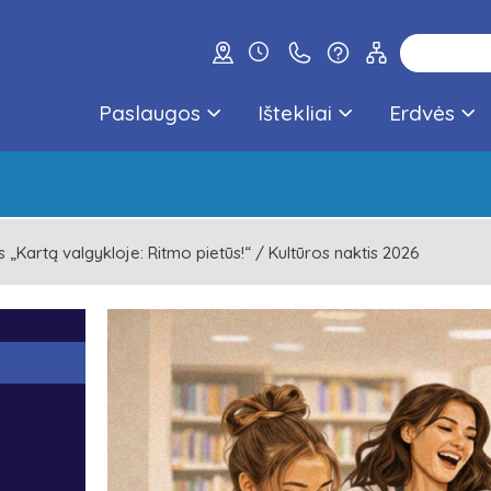
Paslaugos
Ištekliai
Erdvės
„Kartą valgykloje: Ritmo pietūs!“ / Kultūros naktis 2026