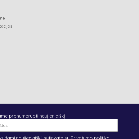
ene
tacijos
ame prenumeruoti naujienlaiškį
El.
paštas
kydami naujienlaiškį, sutinkate su
Privatumo politika
.