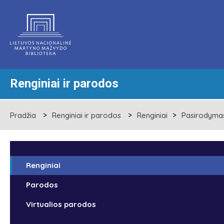
Renginiai ir parodos
Pradžia
Renginiai ir parodos
Renginiai
Pasirodymas 
Renginiai
Parodos
Virtualios parodos