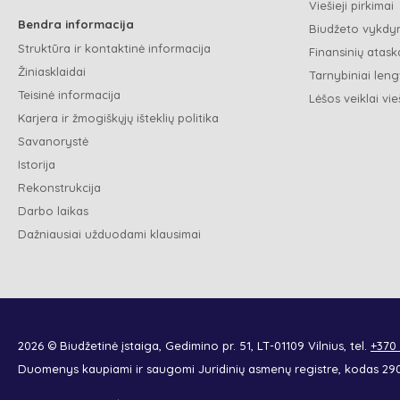
Viešieji pirkimai
Bendra informacija
Biudžeto vykdym
Struktūra ir kontaktinė informacija
Finansinių ataska
Žiniasklaidai
Tarnybiniai leng
Teisinė informacija
Lėšos veiklai vie
Karjera ir žmogiškųjų išteklių politika
Savanorystė
Istorija
Rekonstrukcija
Darbo laikas
Dažniausiai užduodami klausimai
2026 © Biudžetinė įstaiga, Gedimino pr. 51, LT-01109 Vilnius, tel.
+370
Duomenys kaupiami ir saugomi Juridinių asmenų registre, kodas 2