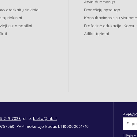
Atviri duomenys
o ataskaitų rinkiniai
Pranešėjų apsauga
itų rinkiniai
Konsultavimasis su visuom
vieji automobiliai
Profesinė edukacija. Konsul
šinti
Atlikti tyrimai
Kvieči
 5 249 7028
, el. p.
biblio@lnb.lt
90757560. PVM mokėtojo kodas LT100000031710
Užsisa