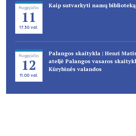
Kaip sutvarkyti namų biblioteką
Rugpjūčio
11
17.30 val.
Palangos skaitykla | Henri Mati
Rugpjūčio
12
ateljė Palangos vasaros skaitykl
Kūrybinės valandos
11.00 val.