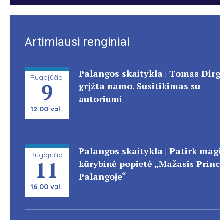
Artimiausi renginiai
Palangos skaitykla | Tomas Dir
Rugpjūčio
9
grįžta namo. Susitikimas su
autoriumi
12.00 val.
Palangos skaitykla | Patirk magi
Rugpjūčio
11
kūrybinė popietė „Mažasis Prin
Palangoje“
16.00 val.