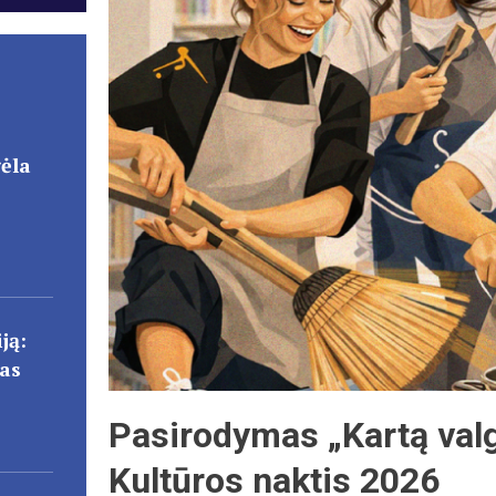
gėla
ją:
cas
Pasirodymas „Kartą valgy
Kultūros naktis 2026