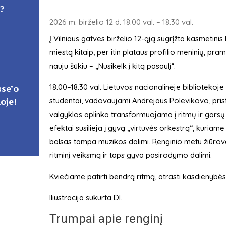
?
2026 m. birželio 12 d. 18.00 val. – 18.30 val.
Į Vilniaus gatves birželio 12-ąją sugrįžta kasmetinis
miestą kitaip, per itin plataus profilio meninių, pra
nauju šūkiu – „Nusikelk į kitą pasaulį“.
sse’o
18.00–18.30 val. Lietuvos nacionalinėje bibliotekoje (a
oje!
studentai, vadovaujami Andrejaus Polevikovo, pris
valgyklos aplinka transformuojama į ritmų ir garsų
efektai susilieja į gyvą „virtuvės orkestrą“, kuria
balsas tampa muzikos dalimi. Renginio metu žiūrovai n
ritminį veiksmą ir taps gyva pasirodymo dalimi.
Kviečiame patirti bendrą ritmą, atrasti kasdienybė
Iliustracija sukurta DI.
Trumpai apie renginį