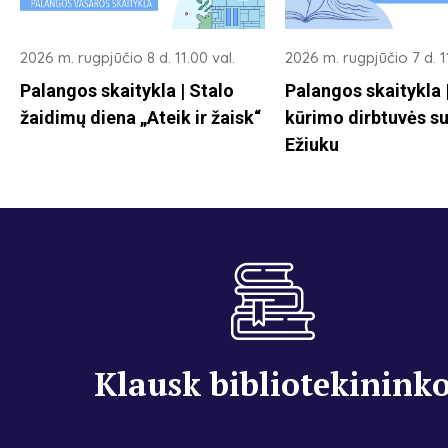
2026 m. rugpjūčio 8 d. 11.00 val.
2026 m. rugpjūčio 7 d. 11
Palangos skaitykla | Stalo
Palangos skaitykla
žaidimų diena „Ateik ir žaisk“
kūrimo dirbtuvės su
Ežiuku
Klausk bibliotekinink