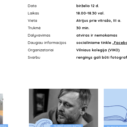
Data
birželio 12 d.
Laikas
18.00–18.30 val.
Vieta
Atrijus prie vitražo, III a.
Trukmė
30 min.
Dalyvavimas
atviras ir nemokamas
Daugiau informacijos
socialiniame tinkle
„Faceb
Organizatoriai
Vilniaus kolegija (VIKO)
Svarbu
renginys gali būti fotogra