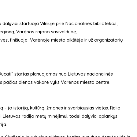
tu dalyviai startuoja Vilniuje prie Nacionalinės bibliotekos,
 regioną, Varėnos rajono savivaldybę,
oves, finišuoja Varėnoje miesto aikštėje ir už organizatorių
.
 Ducati“ startas planuojamas nuo Lietuvos nacionalinės
tos pačios dienos vakare vyks Varėnos miesto centre.
– jo istoriją, kultūrą, žmones ir svarbiausias vietas. Ralio
i Lietuvos radijo metų minėjimui, todėl dalyviai aplankys
ija.