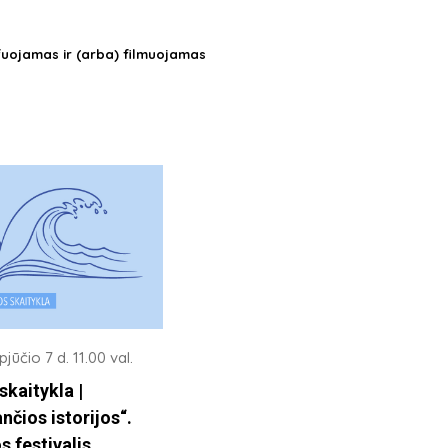
fuojamas ir (arba) filmuojamas
jūčio 7 d. 11.00 val.
skaitykla |
nčios istorijos“.
s festivalis