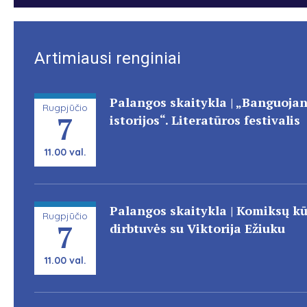
Artimiausi renginiai
Palangos skaitykla | „Banguojan
Rugpjūčio
7
istorijos“. Literatūros festivalis
11.00 val.
Palangos skaitykla | Komiksų k
Rugpjūčio
7
dirbtuvės su Viktorija Ežiuku
11.00 val.