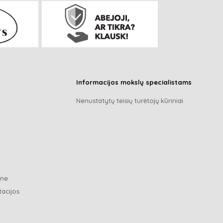
Informacijos mokslų specialistams
Nenustatytų teisių turėtojų kūriniai
ene
tacijos