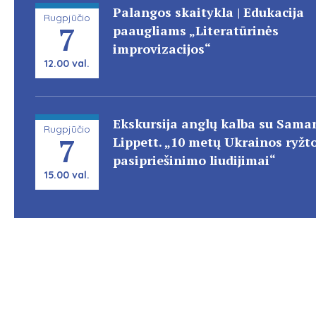
Palangos skaitykla | Edukacija
Rugpjūčio
7
paaugliams „Literatūrinės
improvizacijos“
12.00 val.
Ekskursija anglų kalba su Sama
Rugpjūčio
7
Lippett. „10 metų Ukrainos ryžto
pasipriešinimo liudijimai“
15.00 val.