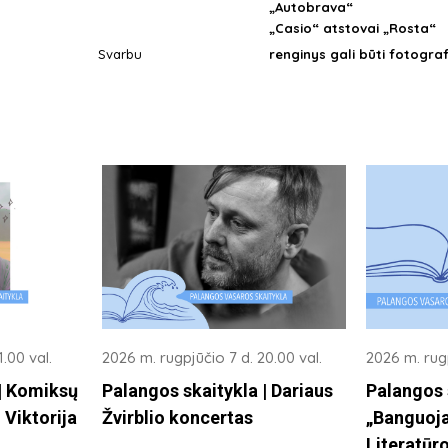
„Autobrava“
„Casio“ atstovai „Rosta“
Svarbu
renginys gali būti fotogra
.00 val.
2026 m. rugpjūčio 7 d. 20.00 val.
2026 m. rugp
 | Komiksų
Palangos skaitykla | Dariaus
Palangos 
 Viktorija
Žvirblio koncertas
„Banguoja
Literatūro