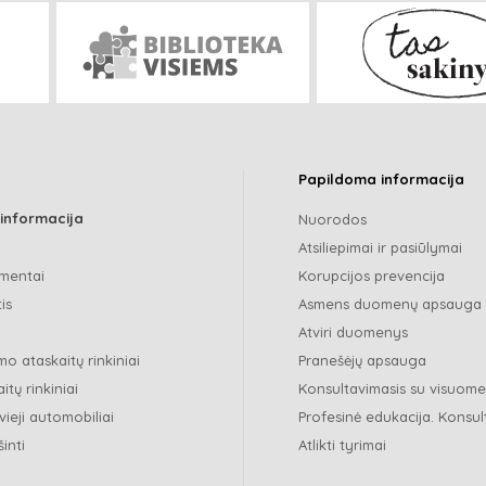
Papildoma informacija
 informacija
Nuorodos
Atsiliepimai ir pasiūlymai
mentai
Korupcijos prevencija
is
Asmens duomenų apsauga
Atviri duomenys
o ataskaitų rinkiniai
Pranešėjų apsauga
itų rinkiniai
Konsultavimasis su visuom
vieji automobiliai
Profesinė edukacija. Konsul
šinti
Atlikti tyrimai