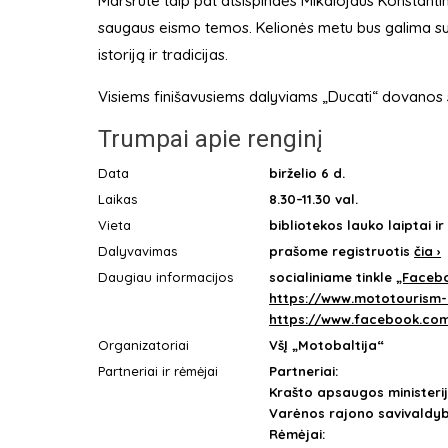
Maršrute taip pat atsispindės Mikalojaus Konstantin
saugaus eismo temos. Kelionės metu bus galima sus
istoriją ir tradicijas.
Visiems finišavusiems dalyviams „Ducati“ dovanos si
Trumpai apie renginį
Data
birželio 6 d.
Laikas
8.30–11.30 val.
Vieta
bibliotekos lauko laiptai ir I
Dalyvavimas
prašome registruotis
čia ›
Daugiau informacijos
socialiniame tinkle
„Faceb
https://www.mototourism-r
https://www.facebook.co
Organizatoriai
VšĮ „Motobaltija“
Partneriai ir rėmėjai
Partneriai:
Krašto apsaugos ministerija
Varėnos rajono savivaldy
Rėmėjai: