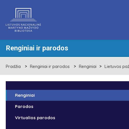
Renginiai ir parodos
Pradžia
Renginiai ir parodos
Renginiai
Lietuvos pa
Renginiai
Parodos
Virtualios parodos