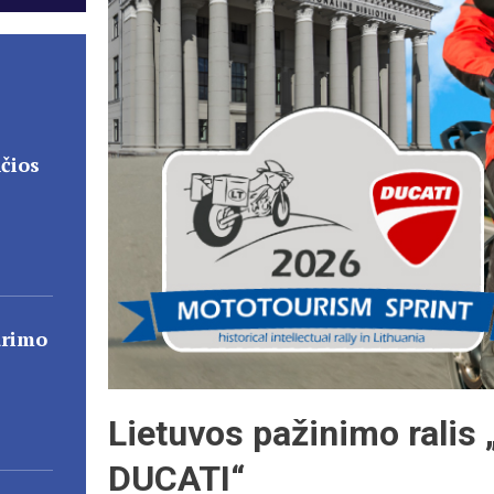
čios
ūrimo
Lietuvos pažinimo ralis
DUCATI“