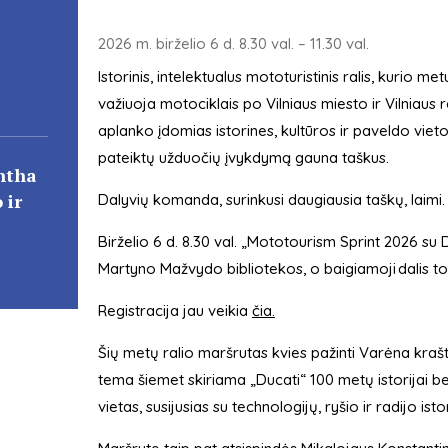
2026 m. birželio 6 d. 8.30 val. – 11.30 val.
Istorinis, intelektualus mototuristinis ralis, kurio me
važiuoja motociklais po Vilniaus miesto ir Vilniaus
aplanko įdomias istorines, kultūros ir paveldo viet
pateiktų užduočių įvykdymą gauna taškus.
ntha
 ir
Dalyvių komanda, surinkusi daugiausia taškų, laimi
Birželio 6 d. 8.30 val. „Mototourism Sprint 2026 su
Martyno Mažvydo bibliotekos, o baigiamoji dalis 
Registracija jau veikia
čia.
Šių metų ralio maršrutas kvies pažinti Varėna kraštą 
tema šiemet skiriama „Ducati“ 100 metų istorijai be
vietas, susijusias su technologijų, ryšio ir radijo istor