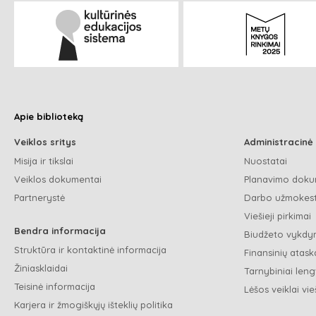
Apie biblioteką
Veiklos sritys
Administracinė
Misija ir tikslai
Nuostatai
Veiklos dokumentai
Planavimo doku
Partnerystė
Darbo užmokest
Viešieji pirkimai
Bendra informacija
Biudžeto vykdym
Struktūra ir kontaktinė informacija
Finansinių ataska
Žiniasklaidai
Tarnybiniai leng
Teisinė informacija
Lėšos veiklai vie
Karjera ir žmogiškųjų išteklių politika