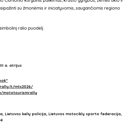
o Čiurlionio kūrybinis palikimas, krašto gynybos, žemės ūkio ir
ipažinti su žmonėmis ir iniciatyvomis, saugančiomis regiono
mbolinį ralio puodelį.
II a. atrijus
ook“
ally.lt/mts2026/
m/mototourismrally
, Lietuvos kelių policija, Lietuvos motociklų sporto federacija,
bė