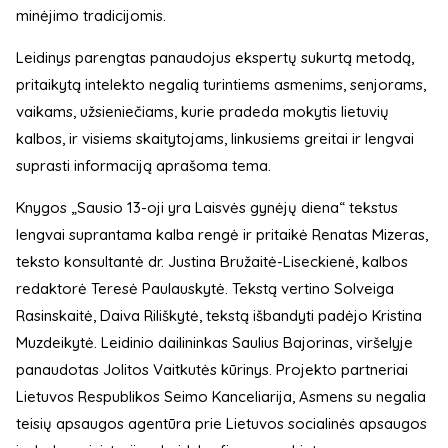
minėjimo tradicijomis.
Leidinys parengtas panaudojus ekspertų sukurtą metodą,
pritaikytą intelekto negalią turintiems asmenims, senjorams,
vaikams, užsieniečiams, kurie pradeda mokytis lietuvių
kalbos, ir visiems skaitytojams, linkusiems greitai ir lengvai
suprasti informaciją aprašoma tema.
Knygos „Sausio 13-oji yra Laisvės gynėjų diena“ tekstus
lengvai suprantama kalba rengė ir pritaikė Renatas Mizeras,
teksto konsultantė dr. Justina Bružaitė-Liseckienė, kalbos
redaktorė Teresė Paulauskytė. Tekstą vertino Solveiga
Rasinskaitė, Daiva Riliškytė, tekstą išbandyti padėjo Kristina
Muzdeikytė. Leidinio dailininkas Saulius Bajorinas, viršelyje
panaudotas Jolitos Vaitkutės kūrinys. Projekto partneriai
Lietuvos Respublikos Seimo Kanceliarija, Asmens su negalia
teisių apsaugos agentūra prie Lietuvos socialinės apsaugos