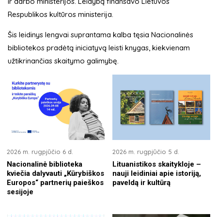
ir darbo ministerijos. Leidybą finansavo Lietuvos
Respublikos kultūros ministerija.
Šis leidinys lengvai suprantama kalba tęsia Nacionalinės
bibliotekos pradėtą iniciatyvą leisti knygas, kiekvienam
užtikrinančias skaitymo galimybę.
2026 m. rugpjūčio 6 d.
2026 m. rugpjūčio 5 d.
Nacionalinė biblioteka
Lituanistikos skaitykloje –
kviečia dalyvauti „Kūrybiškos
nauji leidiniai apie istoriją,
Europos“ partnerių paieškos
paveldą ir kultūrą
sesijoje