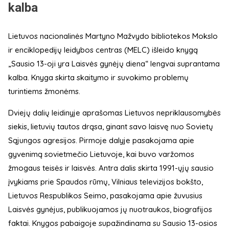
kalba
Lietuvos nacionalinės Martyno Mažvydo bibliotekos Mokslo
ir enciklopedijų leidybos centras (MELC) išleido knygą
„Sausio 13-oji yra Laisvės gynėjų diena“ lengvai suprantama
kalba. Knyga skirta skaitymo ir suvokimo problemų
turintiems žmonėms.
Dviejų dalių leidinyje aprašomas Lietuvos nepriklausomybės
siekis, lietuvių tautos drąsa, ginant savo laisvę nuo Sovietų
Sąjungos agresijos. Pirmoje dalyje pasakojama apie
gyvenimą sovietmečio Lietuvoje, kai buvo varžomos
žmogaus teisės ir laisvės. Antra dalis skirta 1991-ųjų sausio
įvykiams prie Spaudos rūmų, Vilniaus televizijos bokšto,
Lietuvos Respublikos Seimo, pasakojama apie žuvusius
Laisvės gynėjus, publikuojamos jų nuotraukos, biografijos
faktai. Knygos pabaigoje supažindinama su Sausio 13-osios