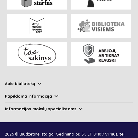
Apie biblioteką
Papildoma informacija
Informacijos mokslų specialistams
2026 © Biudžetinė įstaiga, Gedimino pr. 51, LT-01109 Vilnius, tel.