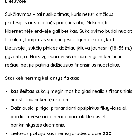
Lietuvoje
Sukčiavimas – tai nusikaltimas, kuris neturi amžiaus,
profesijos ar socialinės padėties ribų. Nukentėti
kibernetinėje erdvėje gali bet kas. Sukčiavimo būdai nuolat
tobulėja, tampa vis sudėtingesni. Tyrimai rodo, kad
Lietuvoje į sukčių pinkles dažniau įkliūva jaunesni (18–35 m.)
gyventojai. Nors vyresni nei 56 m. asmenys nukenčia ir
rečiau, bet jie patiria didžiausius finansinius nuostolius.
Štai keli nerimą keliantys faktai:
kas šeštas
sukčių mėginimas baigiasi realiais finansiniais
nuostoliais nukentėjusiajam.
Dažniausiai pinigai prarandami apsipirkus fiktyviose el.
parduotuvėse arba neapdairiai atskleidus el.
bankininkystės duomenis.
Lietuvos policija kas mėnesį pradeda apie
200