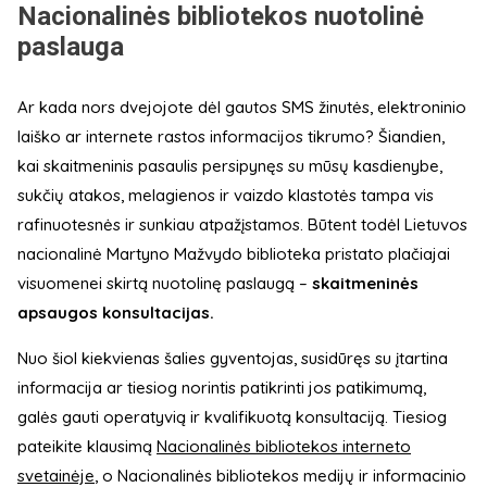
Nacionalinės bibliotekos nuotolinė
paslauga
Ar kada nors dvejojote dėl gautos SMS žinutės, elektroninio
laiško ar internete rastos informacijos tikrumo? Šiandien,
kai skaitmeninis pasaulis persipynęs su mūsų kasdienybe,
sukčių atakos, melagienos ir vaizdo klastotės tampa vis
rafinuotesnės ir sunkiau atpažįstamos. Būtent todėl Lietuvos
nacionalinė Martyno Mažvydo biblioteka pristato plačiajai
visuomenei skirtą nuotolinę paslaugą –
skaitmeninės
apsaugos konsultacijas.
Nuo šiol kiekvienas šalies gyventojas, susidūręs su įtartina
informacija ar tiesiog norintis patikrinti jos patikimumą,
galės gauti operatyvią ir kvalifikuotą konsultaciją. Tiesiog
pateikite klausimą
Nacionalinės bibliotekos interneto
svetainėje
, o Nacionalinės bibliotekos medijų ir informacinio