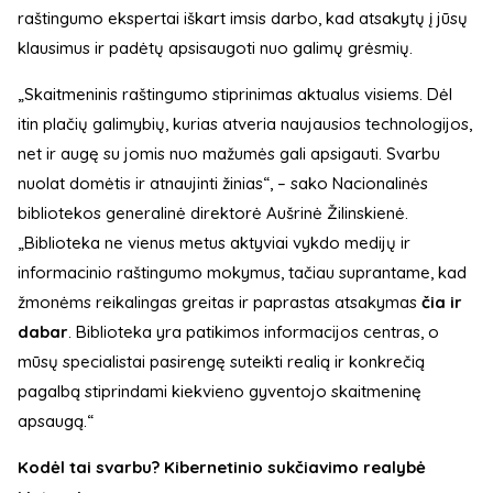
raštingumo ekspertai iškart imsis darbo, kad atsakytų į jūsų
klausimus ir padėtų apsisaugoti nuo galimų grėsmių.
„Skaitmeninis raštingumo stiprinimas aktualus visiems. Dėl
itin plačių galimybių, kurias atveria naujausios technologijos,
net ir augę su jomis nuo mažumės gali apsigauti. Svarbu
nuolat domėtis ir atnaujinti žinias“, – sako Nacionalinės
bibliotekos generalinė direktorė Aušrinė Žilinskienė.
„Biblioteka ne vienus metus aktyviai vykdo medijų ir
informacinio raštingumo mokymus, tačiau suprantame, kad
žmonėms reikalingas greitas ir paprastas atsakymas
čia ir
dabar
. Biblioteka yra patikimos informacijos centras, o
mūsų specialistai pasirengę suteikti realią ir konkrečią
pagalbą stiprindami kiekvieno gyventojo skaitmeninę
apsaugą.“
Kodėl tai svarbu? Kibernetinio sukčiavimo realybė