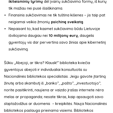
ikiteisminių tyrimų
dėl įvairių sukčiavimo formų, iš kurių
tik mažiau nei pusė išaiškinama.
Finansinis sukčiavimas ne tik tuština kišenes – jis taip pat
neigiamai veikia žmonių
psichinę sveikatą
.
Nepaisant to, kad kasmet sukčiavimo būdu Lietuvoje
išviliojama daugiau nei
10 milijonų eurų
, daugelis
gyventojų vis dar pervertina savo žinias apie kibernetinį
sukčiavimą.
Šūkiu „Abejoji, ar tikra? Klausk!“ biblioteka kviečia
gyventojus abejoti ir individualiai konsultuotis su
Nacionalinės bibliotekos specialistais. Jeigu gavote įtartiną
žinutę arba skambutį iš „banko“, „pašto“, „investuotojo“;
norite pasitikrinti, naujiena ar vaizdo įrašas internete nėra
melas ar propaganda; nesate tikras, kaip apsaugoti savo
slaptažodžius ar duomenis – kreipkitės. Nauja Nacionalinės
bibliotekos paslauga prieinama visiems. Bibliotekos