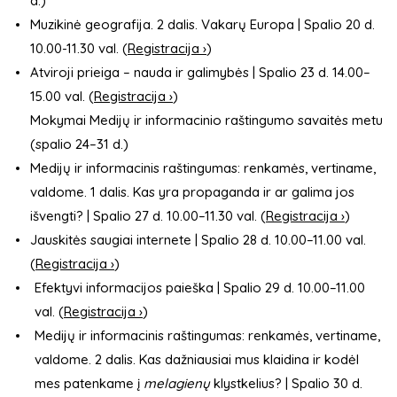
d.)
Muzikinė geografija. 2 dalis. Vakarų Europa | Spalio 20 d.
10.00-11.30 val. (
Registracija ›
)
Atviroji prieiga – nauda ir galimybės | Spalio 23 d. 14.00–
15.00 val. (
Registracija ›
)
Mokymai Medijų ir informacinio raštingumo savaitės metu
(spalio 24–31 d.)
Medijų ir informacinis raštingumas: renkamės, vertiname,
valdome. 1 dalis. Kas yra propaganda ir ar galima jos
išvengti? | Spalio 27 d. 10.00–11.30 val. (
Registracija ›
)
Jauskitės saugiai internete | Spalio 28 d. 10.00–11.00 val.
(
Registracija ›
)
Efektyvi informacijos paieška | Spalio 29 d. 10.00–11.00
val. (
Registracija ›
)
Medijų ir informacinis raštingumas: renkamės, vertiname,
valdome. 2 dalis. Kas dažniausiai mus klaidina ir kodėl
mes patenkame į
melagienų
klystkelius? | Spalio 30 d.