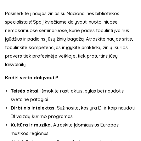
Pasinerkite į naujas žinias su Nacionalinės bibliotekos
specialistais! Spalį kviečiame dalyvauti nuotoliniuose
nemokamuose seminaruose, kurie padės tobulinti įvairius
įgūdžius ir padidins jūsų žinių bagažą. Atraskite naujas sritis,
tobulinkite kompetencijas ir įgykite praktiškų žinių, kurios
pravers tiek profesinėje veikloje, tiek praturtins jūsų
laisvalaikį.
Kodėl verta dalyvauti?
Teisės aktai
. Išmokite rasti aktus, bylas bei naudotis
svetaine patogiai.
Dirbtinis intelektas.
Sužinosite, kas yra DI ir kaip naudoti
DI vaizdų kūrimo programas.
Kultūra ir muzika.
Atraskite įdomiausius Europos
muzikos regionus.