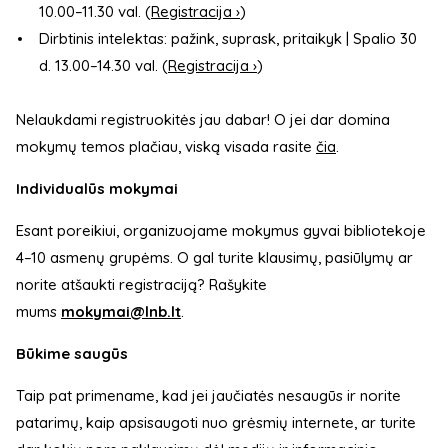
10.00–11.30 val. (
Registracija ›
)
Dirbtinis intelektas: pažink, suprask, pritaikyk | Spalio 30
d. 13.00–14.30 val. (
Registracija ›
)
Nelaukdami registruokitės jau dabar! O jei dar domina
mokymų temos plačiau, viską visada rasite
čia
.
Individualūs mokymai
Esant poreikiui, organizuojame mokymus gyvai bibliotekoje
4–10 asmenų grupėms. O gal turite klausimų, pasiūlymų ar
norite atšaukti registraciją? Rašykite
mums
mokymai@lnb.lt
.
Būkime saugūs
Taip pat primename, kad jei jaučiatės nesaugūs ir norite
patarimų, kaip apsisaugoti nuo grėsmių internete, ar turite