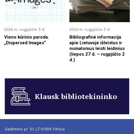
2026 m. rugpjūčio 3 d.
2026 m. rugpjūčio 3 d.
Vieno kūrinio paroda.
Bibliografinė informacija
„Dispersed Images“
apie Lietuvoje išleistus ir
numatomus leisti leidinius
(liepos 27 d. – rugpjūčio 2
d.)
Klausk bibliotekininko
Gedimino pr. 51, LT-01109 Vilnius