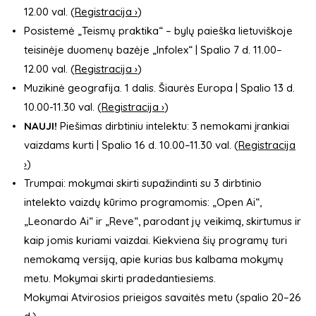
12.00 val. (
Registracija ›
)
Posistemė „Teismų praktika“ – bylų paieška lietuviškoje
teisinėje duomenų bazėje „Infolex“ | Spalio 7 d. 11.00–
12.00 val. (
Registracija ›
)
Muzikinė geografija. 1 dalis. Šiaurės Europa |
Spalio 13 d.
10.00-11.30 val. (
Registracija ›
)
NAUJI!
Piešimas dirbtiniu intelektu: 3 nemokami įrankiai
vaizdams kurti | Spalio 16 d. 10.00–11.30 val. (
Registracija
›
)
Trumpai: mokymai skirti supažindinti su 3 dirbtinio
intelekto vaizdų kūrimo programomis: „Open Ai“,
„Leonardo Ai“ ir „Reve“, parodant jų veikimą, skirtumus ir
kaip jomis kuriami vaizdai. Kiekviena šių programų turi
nemokamą versiją, apie kurias bus kalbama mokymų
metu. Mokymai skirti pradedantiesiems.
Mokymai Atvirosios prieigos savaitės metu (spalio 20–26