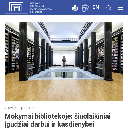
EN
2025 m. spalio 2 d.
Mokymai bibliotekoje: šiuolaikiniai
įgūdžiai darbui ir kasdienybei