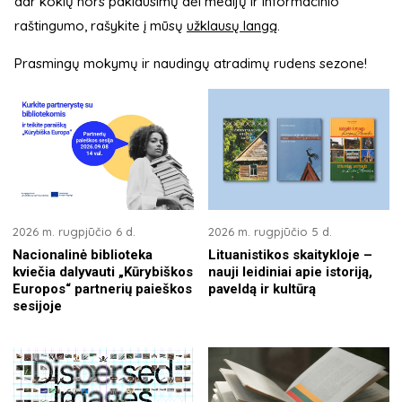
dar kokių nors paklausimų dėl medijų ir informacinio
raštingumo, rašykite į mūsų
užklausų langą
.
Prasmingų mokymų ir naudingų atradimų rudens sezone!
2026 m. rugpjūčio 6 d.
2026 m. rugpjūčio 5 d.
Nacionalinė biblioteka
Lituanistikos skaitykloje –
kviečia dalyvauti „Kūrybiškos
nauji leidiniai apie istoriją,
Europos“ partnerių paieškos
paveldą ir kultūrą
sesijoje