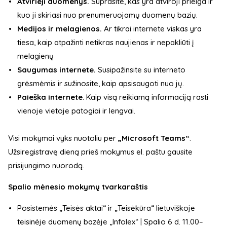
Atvirieji duomenys.
Suprasite, kas yra atviroji prieiga ir
kuo ji skiriasi nuo prenumeruojamų duomenų bazių.
Medijos ir melagienos.
Ar tikrai internete viskas yra
tiesa, kaip atpažinti netikras naujienas ir nepakliūti į
melagienų
Saugumas internete.
Susipažinsite su interneto
grėsmėmis ir sužinosite, kaip apsisaugoti nuo jų.
Paieška internete
. Kaip visą reikiamą informaciją rasti
vienoje vietoje patogiai ir lengvai.
Visi mokymai vyks nuotoliu per
„Microsoft Teams“
.
Užsiregistravę dieną prieš mokymus el. paštu gausite
prisijungimo nuorodą.
Spalio mėnesio mokymų tvarkaraštis
Posistemės „Teisės aktai“ ir „Teisėkūra“ lietuviškoje
teisinėje duomenų bazėje „Infolex“ | Spalio 6 d. 11.00–