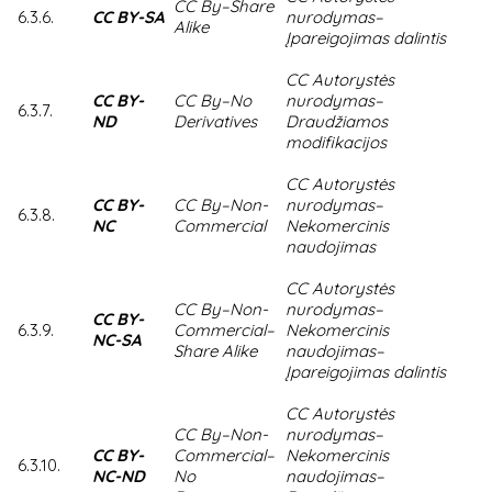
CC By–Share
6.3.6.
CC BY-SA
nurodymas–
Alike
Įpareigojimas dalintis
CC Autorystės
CC BY-
CC By–
No
nurodymas–
6.3.7.
ND
Derivatives
Draudžiamos
modifikacijos
CC Autorystės
CC BY-
CC By–Non-
nurodymas–
6.3.8.
NC
Commercial
Nekomercinis
naudojimas
CC Autorystės
CC By–Non-
nurodymas–
CC BY-
6.3.9.
Commercial–
Nekomercinis
NC-SA
Share Alike
naudojimas–
Įpareigojimas dalintis
CC Autorystės
CC By–Non-
nurodymas–
CC BY-
Commercial–
Nekomercinis
6.3.10.
NC-ND
No
naudojimas–