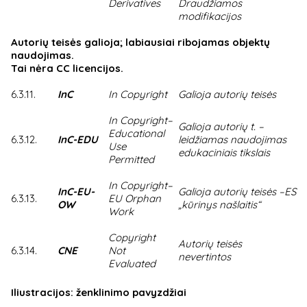
Derivatives
Draudžiamos
modifikacijos
Autorių teisės galioja; labiausiai ribojamas objektų
naudojimas.
Tai nėra CC licencijos.
6.3.11.
InC
In Copyright
Galioja autorių teisės
In Copyright–
Galioja autorių t. –
Educational
6.3.12.
InC-EDU
leidžiamas naudojimas
Use
edukaciniais tikslais
Permitted
In Copyright–
InC-EU-
Galioja autorių teisės –ES
6.3.13.
EU Orphan
OW
„kūrinys našlaitis“
Work
Copyright
Autorių teisės
6.3.14.
CNE
Not
nevertintos
Evaluated
Iliustracijos: ženklinimo pavyzdžiai