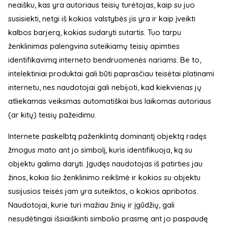
neaišku, kas yra autoriaus teisių turėtojas, kaip su juo
susisiekti, netgi iš kokios valstybės jis yra ir kaip įveikti
kalbos barjerą, kokias sudaryti sutartis. Tuo tarpu
ženklinimas palengvina suteikiamų teisių apimties
identifikavimą interneto bendruomenės nariams. Be to,
intelektiniai produktai gali būti paprasčiau teisėtai platinami
internetu, nes naudotojai gali nebijoti, kad kiekvienas jų
atliekamas veiksmas automatiškai bus laikomas autoriaus
(ar kitų) teisių pažeidimu.
Internete paskelbtą paženklintą dominantį objektą radęs
žmogus mato ant jo simbolį, kuris identifikuoja, ką su
objektu galima daryti. Įgudęs naudotojas iš patirties jau
žinos, kokia šio ženklinimo reikšmė ir kokios su objektu
susijusios teisės jam yra suteiktos, o kokios apribotos.
Naudotojai, kurie turi mažiau žinių ir įgūdžių, gali
nesudėtingai išsiaiškinti simbolio prasmę ant jo paspaudę