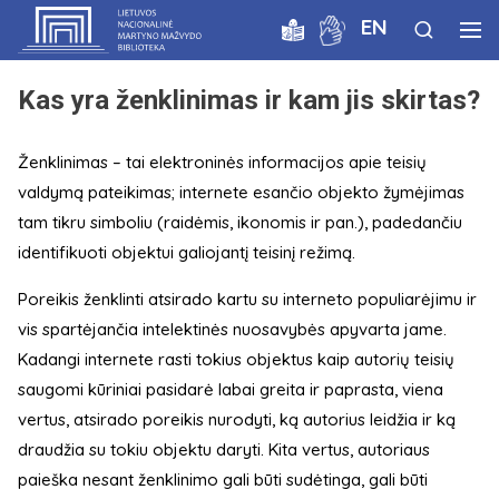
EN
Kas yra ženklinimas ir kam jis skirtas?
Ženklinimas – tai elektroninės informacijos apie teisių
valdymą pateikimas; internete esančio objekto žymėjimas
tam tikru simboliu (raidėmis, ikonomis ir pan.), padedančiu
identifikuoti objektui galiojantį teisinį režimą.
Poreikis ženklinti atsirado kartu su interneto populiarėjimu ir
vis spartėjančia intelektinės nuosavybės apyvarta jame.
Kadangi internete rasti tokius objektus kaip autorių teisių
saugomi kūriniai pasidarė labai greita ir paprasta, viena
vertus, atsirado poreikis nurodyti, ką autorius leidžia ir ką
draudžia su tokiu objektu daryti. Kita vertus, autoriaus
paieška nesant ženklinimo gali būti sudėtinga, gali būti