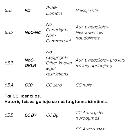
Public
6.3.1.
PD
Viešoji sritis
Domain
No
Aut. t. negalioja–
Copyright–
6.3.2.
NoC-NC
Nekomercinis
Non-
naudojimas
Commercial
No
Copyright–
NoC-
Aut. t. negalioja– yra kitų
6.3.3.
Other known
OKLR
teisinių apribojimų
legal
restrictions
6.3.4.
CC0
CC zero
CC nulis
Tai CC licencijos.
Autorių teisės galioja su nustatytomis išimtimis.
CC Autorystės
6.3.5.
CC BY
CC By
nurodymas
CC Autorystės