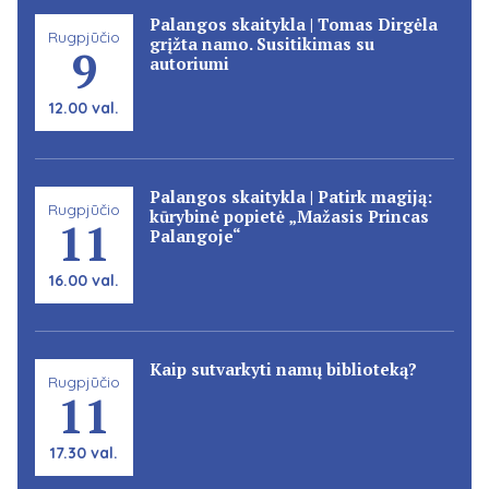
Palangos skaitykla | Tomas Dirgėla
Rugpjūčio
grįžta namo. Susitikimas su
9
autoriumi
12.00 val.
Palangos skaitykla | Patirk magiją:
Rugpjūčio
kūrybinė popietė „Mažasis Princas
11
Palangoje“
16.00 val.
Kaip sutvarkyti namų biblioteką?
Rugpjūčio
11
17.30 val.