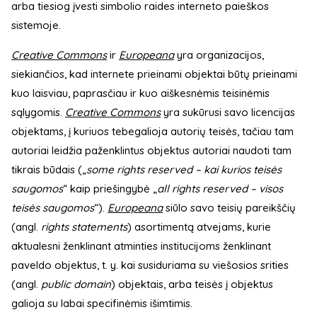
arba tiesiog įvesti simbolio raides interneto paieškos
sistemoje.
Creative Commons
ir
Europeana
yra organizacijos,
siekiančios, kad internete prieinami objektai būtų prieinami
kuo laisviau, paprasčiau ir kuo aiškesnėmis teisinėmis
sąlygomis.
Creative Commons
yra sukūrusi savo licencijas
objektams, į kuriuos tebegalioja autorių teisės, tačiau tam
autoriai leidžia paženklintus objektus autoriai naudoti tam
tikrais būdais („
some rights reserved – kai kurios teisės
saugomos
“ kaip priešingybė „
all rights reserved – visos
teisės saugomos
“).
Europeana
siūlo savo teisių pareikščių
(angl.
rights statements
) asortimentą atvejams, kurie
aktualesni ženklinant atminties institucijoms ženklinant
paveldo objektus, t. y. kai susiduriama su viešosios srities
(angl.
public domain
) objektais, arba teisės į objektus
galioja su labai specifinėmis išimtimis.