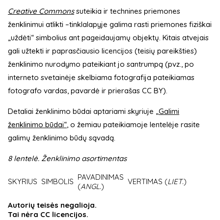
Creative Commons
suteikia ir technines priemones
ženklinimui atlikti –tinklalapyje galima rasti priemones fiziškai
„uždėti“ simbolius ant pageidaujamų objektų. Kitais atvejais
gali užtekti ir paprasčiausio licencijos (teisių pareikšties)
ženklinimo nurodymo pateikiant jo santrumpą (pvz., po
interneto svetainėje skelbiama fotografija pateikiamas
fotografo vardas, pavardė ir prierašas CC BY).
Detaliai ženklinimo būdai aptariami skyriuje
„Galimi
ženklinimo būdai“
, o žemiau pateikiamoje lentelėje rasite
galimų ženklinimo būdų sąvadą.
8 lentelė. Ženklinimo asortimentas
PAVADINIMAS
SKYRIUS
SIMBOLIS
VERTIMAS (
LIET
.)
(
ANGL
.)
Autorių teisės negalioja.
Tai nėra CC licencijos.