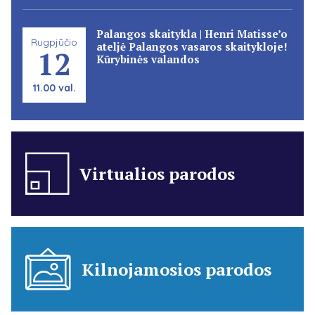
Palangos skaitykla | Henri Matisse’o
Rugpjūčio
ateljė Palangos vasaros skaitykloje!
12
Kūrybinės valandos
11.00 val.
Virtualios parodos
Kilnojamosios parodos