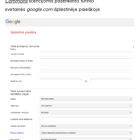
Commons
licencijomis paženklinto turinio
svetainės
google.com
išplėstinėje paieškoje.