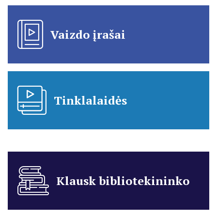
Vaizdo įrašai
Tinklalaidės
Klausk bibliotekininko