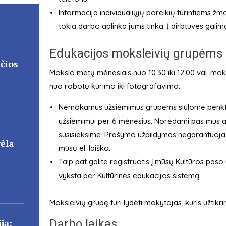
Informacija individualiųjų poreikių turintiems žmo
tokia darbo aplinka jums tinka. Į dirbtuves galim
Edukacijos moksleivių grupėms
čios
Mokslo metų mėnesiais nuo 10.30 iki 12.00 val. moks
nuo robotų kūrimo iki fotografavimo.
Nemokamus užsiėmimus grupėms siūlome penktadie
užsiėmimui per 6 mėnesius. Norėdami pas mus aps
susisieksime. Prašymo užpildymas negarantuoja re
gėla
mūsų el. laiško.
Taip pat galite registruotis į mūsų Kultūros paso u
vyksta per
Kultūrinės edukacijos sistemą
.
Moksleivių grupę turi lydėti mokytojas, kuris užtikr
ją:
Darbo laikas