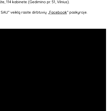
te, 114 kabinete (Gedimino pr. 51, Vilnius).
SAU“ veiklą rasite dirbtuvių „
Facebook
“ paskyroje.