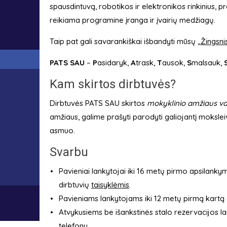
spausdintuvą, robotikos ir elektronikos rinkinius, 
reikiama programine įranga ir įvairių medžiagų.
Taip pat gali savarankiškai išbandyti mūsų
„Žingsni
PATS SAU
–
P
asidaryk,
A
trask,
T
ausok,
S
malsauk,
Kam skirtos dirbtuvės?
Dirbtuvės PATS SAU skirtos
mokyklinio amžiaus va
amžiaus, galime prašyti parodyti galiojantį moksle
asmuo.
Svarbu
Pavieniai lankytojai iki 16 metų pirmo apsilanky
dirbtuvių
taisyklėmis
.
Pavieniams lankytojams iki 12 metų pirmą kartą d
Atvykusiems be išankstinės stalo rezervacijos la
telefonu.