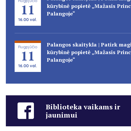
Rugpjūčio
11
kūrybinė popietė „Mažasis Prin
Palangoje“
16.00 val.
Palangos skaitykla | Patirk magi
Rugpjūčio
11
kūrybinė popietė „Mažasis Prin
Palangoje“
16.00 val.
Biblioteka vaikams ir
jaunimui