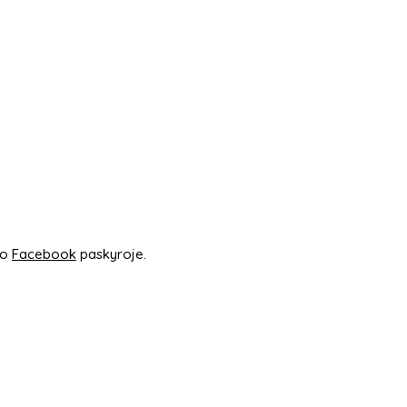
vo
Facebook
paskyroje.