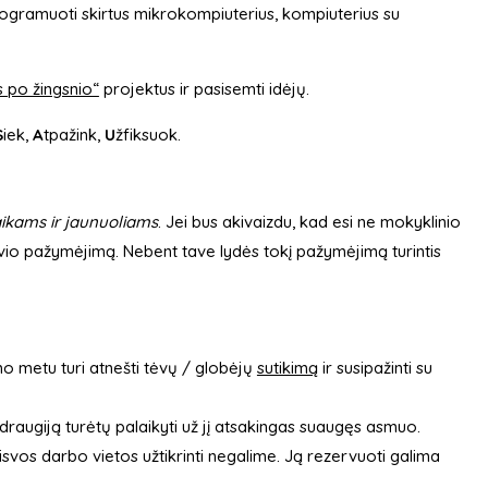
programuoti skirtus mikrokompiuterius, kompiuterius su
s po žingsnio“
projektus ir pasisemti idėjų.
S
iek,
A
tpažink,
U
žfiksuok.
ikams ir jaunuoliams
. Jei bus akivaizdu, kad esi ne mokyklinio
ivio pažymėjimą. Nebent tave lydės tokį pažymėjimą turintis
mo metu turi atnešti tėvų / globėjų
sutikimą
ir susipažinti su
raugiją turėtų palaikyti už jį atsakingas suaugęs asmuo.
isvos darbo vietos užtikrinti negalime. Ją rezervuoti galima