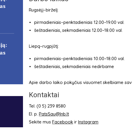
cas
Rugsėjį–birželį:
pirmadieniais–penktadieniais 12.00–19.00 val.
šeštadieniais, sekmadieniais 12.00–18.00 val.
ją:
Liepą–rugpjūtį:
cas
pirmadieniais–penktadieniais 10.00–18.00 val.
šeštadieniais, sekmadieniais nedirbame
Apie darbo laiko pokyčius visuomet skelbiame sa
Kontaktai
Tel. (0 5) 239 8580
El. p.
PatsSau@lnb.lt
Sekite mus
Facebook
ir
Instagram