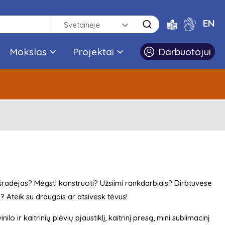
EN
Svetainėje
Mokslas
Projektai
Darbuotojui
radėjas? Mėgsti konstruoti? Užsiimi rankdarbiais? Dirbtuvėse
? Ateik su draugais ar atsivesk tėvus!
lo ir kaitrinių plėvių pjaustiklį, kaitrinį presą, mini sublimacinį