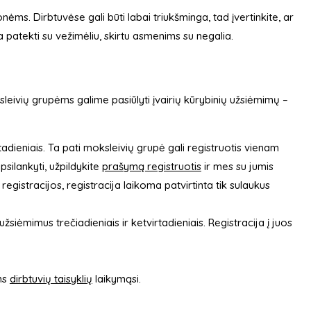
nėms. Dirbtuvėse gali būti labai triukšminga, tad įvertinkite, ar
a patekti su vežimėliu, skirtu asmenims su negalia.
leivių grupėms galime pasiūlyti įvairių kūrybinių užsiėmimų –
niais. Ta pati moksleivių grupė gali registruotis vienam
ilankyti, užpildykite
prašymą registruotis
ir mes su jumis
gistracijos, registracija laikoma patvirtinta tik sulaukus
žsiėmimus trečiadieniais ir ketvirtadieniais. Registracija į juos
ins
dirbtuvių taisyklių
laikymąsi.