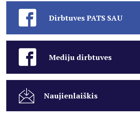
Dirbtuves PATS SAU
Mediju dirbtuves
Naujienlaiškis