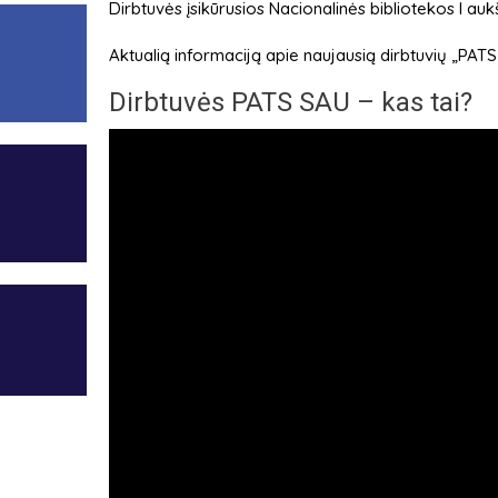
Dirbtuvės įsikūrusios Nacionalinės bibliotekos I aukš
Aktualią informaciją apie naujausią dirbtuvių „PATS 
Dirbtuvės PATS SAU – kas tai?