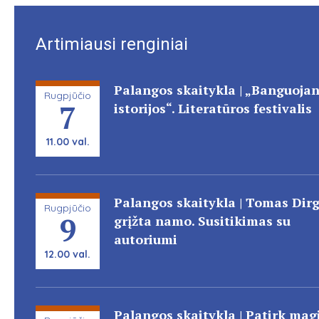
Artimiausi renginiai
Palangos skaitykla | „Banguojan
Rugpjūčio
7
istorijos“. Literatūros festivalis
11.00 val.
Palangos skaitykla | Tomas Dir
Rugpjūčio
9
grįžta namo. Susitikimas su
autoriumi
12.00 val.
Palangos skaitykla | Patirk magi