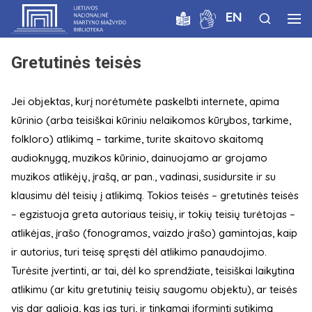
EN
Gretutinės teisės
Jei objektas, kurį norėtumėte paskelbti internete, apima
kūrinio (arba teisiškai kūriniu nelaikomos kūrybos, tarkime,
folkloro) atlikimą – tarkime, turite skaitovo skaitomą
audioknygą, muzikos kūrinio, dainuojamo ar grojamo
muzikos atlikėjų, įrašą, ar pan., vadinasi, susidursite ir su
klausimu dėl teisių į atlikimą. Tokios teisės – gretutinės teisės
– egzistuoja greta autoriaus teisių, ir tokių teisių turėtojas –
atlikėjas, įrašo (fonogramos, vaizdo įrašo) gamintojas, kaip
ir autorius, turi teisę spręsti dėl atlikimo panaudojimo.
Turėsite įvertinti, ar tai, dėl ko sprendžiate, teisiškai laikytina
atlikimu (ar kitu gretutinių teisių saugomu objektu), ar teisės
vis dar galioja, kas jas turi, ir tinkamai įforminti sutikimą