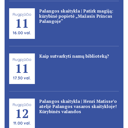
Palangos skaitykla | Patirk magiją:
Rugpjūčio
kūrybinė popietė „Mažasis Princas
11
Palangoje“
16.00 val.
Kaip sutvarkyti namų biblioteką?
Rugpjūčio
11
17.30 val.
Palangos skaitykla | Henri Matisse’o
Rugpjūčio
ateljė Palangos vasaros skaitykloje!
12
Kūrybinės valandos
11.00 val.