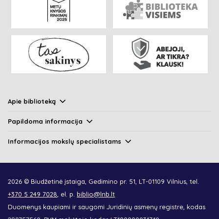
Apie biblioteką
Papildoma informacija
Informacijos mokslų specialistams
2026 © Biudžetinė įstaiga, Gedimino pr. 51, LT-01109 Vilnius, tel.
+370 5 249 7028
, el. p.
biblio@lnb.lt
Duomenys kaupiami ir saugomi Juridinių asmenų registre, kodas