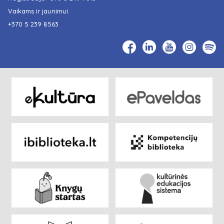
Vaikams ir jaunimui
+370 5 239 8563