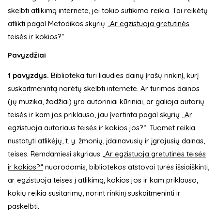
skelbti atlikimą internete, jei tokio sutikimo reikia. Tai reikėtų
atlikti pagal Metodikos skyrių
„Ar egzistuoja gretutinės
teisės ir kokios?“
.
Pavyzdžiai
1 pavyzdys.
Biblioteka turi liaudies dainų įrašų rinkinį, kurį
suskaitmenintą norėtų skelbti internete. Ar turimos dainos
(jų muzika, žodžiai) yra autoriniai kūriniai, ar galioja autorių
teisės ir kam jos priklauso, jau įvertinta pagal skyrių
„Ar
egzistuoja autoriaus teisės ir kokios jos?“
. Tuomet reikia
nustatyti atlikėjų, t. y. žmonių, įdainavusių ir įgrojusių dainas,
teises. Remdamiesi skyriaus
„Ar egzistuoja gretutinės teisės
ir kokios?“
nuorodomis, bibliotekos atstovai turės išsiaiškinti,
ar egzistuoja teisės į atlikimą, kokios jos ir kam priklauso,
kokių reikia susitarimų, norint rinkinį suskaitmeninti ir
paskelbti.