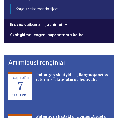
Knygų rekomendacijos
Erdvės vaikams ir jaunimui
Skaitykime lengvai suprantama kalba
Artimiausi renginiai
Palangos skaitykla | „Banguojančios
Rugpjūčio
istorijos“. Literatūros festivalis
7
11.00 val.
Palangos skaitykla | Tomas Dirgėla