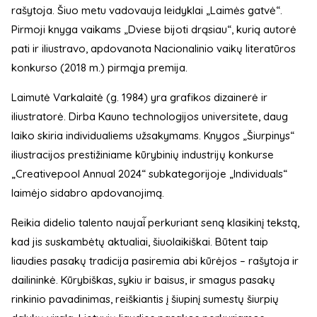
rašytoja. Šiuo metu vadovauja leidyklai „Laimės gatvė“.
Pirmoji knyga vaikams „Dviese bijoti drąsiau“, kurią autorė
pati ir iliustravo, apdovanota Nacionalinio vaikų literatūros
konkurso (2018 m.) pirmąja premija.
Laimutė Varkalaitė (g. 1984) yra grafikos dizainerė ir
iliustratorė. Dirba Kauno technologijos universitete, daug
laiko skiria individualiems užsakymams. Knygos „Šiurpinys“
iliustracijos prestižiniame kūrybinių industrijų konkurse
„Creativepool Annual 2024“ subkategorijoje „Individuals“
laimėjo sidabro apdovanojimą.
Reikia didelio talento naujai᷉ perkuriant seną klasikinį tekstą,
kad jis suskambėtų aktualiai, šiuolaikiškai. Būtent taip
liaudies pasakų tradicija pasiremia abi kūrėjos – rašytoja ir
dailininkė. Kūrybiškas, sykiu ir baisus, ir smagus pasakų
rinkinio pavadinimas, reiškiantis į šiupinį sumestų šiurpių