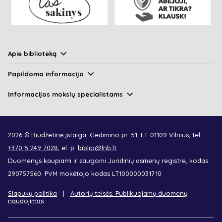
Apie biblioteką
Papildoma informacija
Informacijos mokslų specialistams
2026 © Biudžetinė įstaiga, Gedimino pr. 51, LT-01109 Vilnius, tel.
+370 5 249 7028
, el. p.
biblio@lnb.lt
Duomenys kaupiami ir saugomi Juridinių asmenų registre, kodas
290757560. PVM mokėtojo kodas LT100000031710
Slapukų politika
Autorių teisės. Publikuojamų duomenų
naudojimas