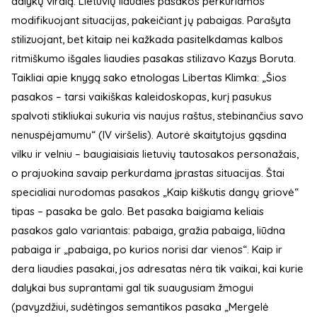
dalykų viralą. Lietuvių liaudies pasakos perkuriamos
modifikuojant situacijas, pakeičiant jų pabaigas. Parašyta
stilizuojant, bet kitaip nei kažkada pasitelkdamas kalbos
ritmiškumo išgales liaudies pasakas stilizavo Kazys Boruta.
Taikliai apie knygą sako etnologas Libertas Klimka: „Šios
pasakos – tarsi vaikiškas kaleidoskopas, kurį pasukus
spalvoti stikliukai sukuria vis naujus raštus, stebinančius savo
nenuspėjamumu“ (IV viršelis). Autorė skaitytojus gąsdina
vilku ir velniu – baugiaisiais lietuvių tautosakos personažais,
o prajuokina savaip perkurdama įprastas situacijas. Štai
specialiai nurodomas pasakos „Kaip kiškutis dangų griovė“
tipas – pasaka be galo. Bet pasaka baigiama keliais
pasakos galo variantais: pabaiga, gražia pabaiga, liūdna
pabaiga ir „pabaiga, po kurios norisi dar vienos“. Kaip ir
dera liaudies pasakai, jos adresatas nėra tik vaikai, kai kurie
dalykai bus suprantami gal tik suaugusiam žmogui
(pavyzdžiui, sudėtingos semantikos pasaka „Mergelė