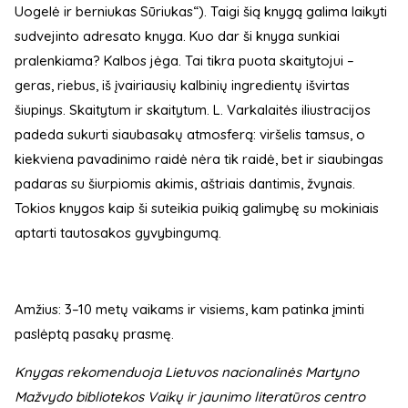
Uogelė ir berniukas Sūriukas“). Taigi šią knygą galima laikyti
sudvejinto adresato knyga. Kuo dar ši knyga sunkiai
pralenkiama? Kalbos jėga. Tai tikra puota skaitytojui –
geras, riebus, iš įvairiausių kalbinių ingredientų išvirtas
šiupinys. Skaitytum ir skaitytum. L. Varkalaitės iliustracijos
padeda sukurti siaubasakų atmosferą: viršelis tamsus, o
kiekviena pavadinimo raidė nėra tik raidė, bet ir siaubingas
padaras su šiurpiomis akimis, aštriais dantimis, žvynais.
Tokios knygos kaip ši suteikia puikią galimybę su mokiniais
aptarti tautosakos gyvybingumą.
Amžius: 3–10 metų vaikams ir visiems, kam patinka įminti
paslėptą pasakų prasmę.
Knygas rekomenduoja Lietuvos nacionalinės Martyno
Mažvydo bibliotekos Vaikų ir jaunimo literatūros centro