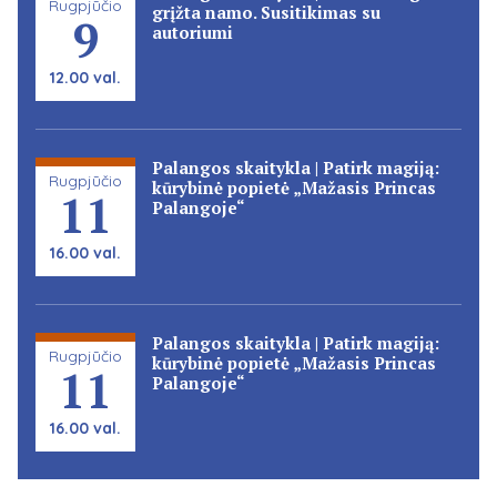
Rugpjūčio
grįžta namo. Susitikimas su
9
autoriumi
12.00 val.
Palangos skaitykla | Patirk magiją:
Rugpjūčio
kūrybinė popietė „Mažasis Princas
11
Palangoje“
16.00 val.
Palangos skaitykla | Patirk magiją:
Rugpjūčio
kūrybinė popietė „Mažasis Princas
11
Palangoje“
16.00 val.