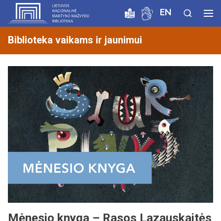
EN
Biblioteka vaikams ir jaunimui
Mėnesio knyga – Rasos Lazauskaitės