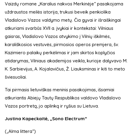
Vaizdų romane „Karalius nakvos Merkinėje“ pasakojama
uždraustos meilės istorija, trukusi beveik penkiolika
Vladislovo Vazos valdymo metų. Čia gyvai ir išraiškingai
atkuriami svarbūs XVII a. įvykiai ir kontekstai: Vilniaus
gaisras, Vladislovo Vazos atvykimo į Vilnių iškilmės,
karališkosios vestuvės, pirmosios operos premjera, šv.
Kazimiero palaikų perkėlimas ir jam skirtos koplyčios
atidarymas, Vilniaus akademijos veikla, kurioje dalyvavo M.
K. Sarbievijus, A. Kojalavičius, Ž. Liauksminas ir kiti to meto
šviesuoliai.
Tai pirmasis lietuviškas meninis pasakojimas, išsamiai
atkuriantis Abiejų Tautų Respublikos valdovo Vladislovo
Vazos portretą, jo aplinką ir ryšius su Lietuva.
Justina Kapeckaitė, „Sono Electrum“
(„Alma littera“)