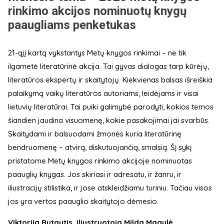
rinkimo akcijos nominuotų knygų
paaugliams penketukas
21-ąjį kartą vykstantys Metų knygos rinkimai – ne tik
ilgametė literatūrinė akcija. Tai gyvas dialogas tarp kūrėjų,
literatūros ekspertų ir skaitytojų. Kiekvienas balsas išreiškia
palaikymą vaikų literatūros autoriams, leidėjams ir visai
lietuvių literatūrai. Tai puiki galimybė parodyti, kokios temos
šiandien jaudina visuomenę, kokie pasakojimai jai svarbūs.
Skaitydami ir balsuodami žmonės kuria literatūrinę
bendruomenę – atvirą, diskutuojančią, smalsią. Šį sykį
pristatome Metų knygos rinkimo akcijoje nominuotas
paauglių knygas. Jos skiriasi ir adresatu, ir žanru, ir
iliustracijų stilistika, ir jose atskleidžiamu turiniu. Tačiau visos
jos yra vertos paauglio skaitytojo dėmesio.
Viktorija Butautis, iliustruotoja Milda Magylė,