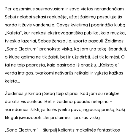
Per egzaminus susimovusiam ir savo vietos nerandančiam
Sebui nelabai sekasi realybėje, užtat žaidimų pasaulyje jis
nardo it žuvis vandenyje. Gavęs kvietimą į pogrindžio klubą
„Kalista“, kur renkasi ekstravagantiška publika, kala muzika,
tvieskia lazeriai, Sebas žengia į e. sporto pasaulį. Žaidimas
„Sono Electrum“ pranoksta viską, ką jam yra tekę išbandyti,
o klube galima ne tik žaisti, bet ir užsidirbti. Jei tik laimėsi. O
tai ne taip paprasta, kaip pasirodo iš pradžių. „Kalistoje“
verda intrigos, tvarkomi nešvarūs reikalai ir vyksta kažkas
keisto...
Žaidimas įsikimba į Sebą taip stipriai, kad jam su realybe
dorotis vis sunkiau. Bet ir žaidimo pasaulis nelepina –
norėdamas išlikti, jis turės įveikti pavojingiausią priešą, kokį
tik gali įsivaizduoti. Jei pralaimės... praras viską.
„Sono Electrum“
–
šiurpulį keliantis mokslinės fantastikos