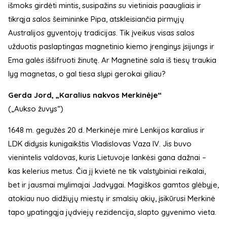
išmoks girdėti mintis, susipažins su vietiniais paaugliais ir
tikrąja salos šeimininke Pipa, atskleisiančia pirmųjų
Australijos gyventojų tradicijas. Tik įveikus visas salos
užduotis paslaptingas magnetinio kiemo įrenginys įsijungs ir
Ema galės
iššifruoti žinutę. Ar Magnetinė sala iš tiesų traukia
lyg magnetas, o gal tiesa slypi gerokai giliau?
Gerda Jord, „Karalius nakvos Merkinėje“
(„Aukso žuvys“)
1648 m. gegužės 20 d. Merkinėje mirė Lenkijos karalius ir
LDK didysis kunigaikštis Vladislovas Vaza IV. Jis buvo
vienintelis valdovas, kuris Lietuvoje lankėsi gana dažnai –
kas kelerius metus. Čia jį kvietė ne tik valstybiniai reikalai,
bet ir jausmai mylimajai Jadvygai. Magiškos gamtos glėbyje,
atokiau nuo didžiųjų miestų ir smalsių akių, įsikūrusi Merkinė
tapo ypatingąja jųdviejų rezidencija, slapto gyvenimo vieta.