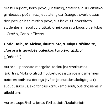
Miestui nyrant į karo pavojų ir tamsą, tirštesnę ir už Bazilisko
gimtuosius požemius, jiedu stengiasi išsaugoti svarbiausias
dorybes, gelbėti mirtino pavojaus ištiktus Universiteto
studentus ir nepaliauja atkakliai ieškoję svarbiausių vertybių
– Grožio, Gėrio ir Tiesos.
Goda Raibytė-Aleksa, iliustruotoja Julija Račiūnaitė,
„Aurora ir gyvybės paieškos tarp žvaigždžių“
(„Raštinė“)
Aurora – paprasta mergaitė, tačiau jos smalsumas –
išskirtinis. Mokslo atradimų, Lietuvos istorijos ir asmeninės
autorės patirties derinys įkvėps jaunuosius skaitytojus (ir
suaugusiuosius, skaitančius kartu) smalsauti, būti drąsiems ir
atkakliems.
Aurora supažindins jus su iškiliausiais šiuolaikiniais