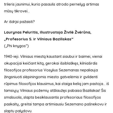
trileris jaunimui, kurio pasaulis atrodo pernelyg artimas
mūsų tikrovei...
Ar išdrįsi pažaisti?
Laurynas Peluritis, iliustruotoja Živilė Žvėrūna,
„Profesorius S. ir Vilniaus Baziliskas“
(„Phi knygos“)
1940-ieji. Vilniaus miestą kaustant siaubui ir baimei, vienai
okupacijai keičiant kitą, gerokai išsiblaškęs, kilniaširdis
filosofijos profesorius Vosylius Sezemanas nepaliauja
žingsniuoti slėpiningomis miesto gatvelėmis ir gvildenti
rūpimus filosofijos klausimus, kai staiga kelią jam pastoja... iš
tamsiųjų Vilniaus požemių atšliaužęs pabaisa Baziliskas! Šis
smalsuolis, slapta besiklausantis profesoriaus filosofijos
paskaitų, greitai tampa artimiausiu Sezemano pašnekovu ir
slaptu palydovu.