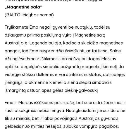
„Magnetinė sala“
(BALTO leidybos namai)
Trylikametė Ema negali gyventi be nuotykių, todėl su
džiaugsmu priima pasiūlymą vykti į Magnetinę salą
Australijoje. Legenda byloja, kad sala skleidžia magnetines
bangas, tad Ema nusprendžia išsiaiškinti, ar tai tiesa. Salos
džiunglėse Ema ir ištikimasis prancūzų buldogas Marsas
aptinka begalybės simboliu pažymėtą magnetinį kiemelį. Jo
viduryje stūkso dulkėmis ir voratinkliais nuklotas, aptrupėjęs
įrenginys, o akmeninė kiemelio siena slepia simboliais
išmargintą aštuonlapės gėlės piešinį-galvosūkį.
Ema ir Marsas iššūkiams pasiruošę, bet suprasti užuominas ir
rasti atsakymus nebus lengva. Nuotykiaudami jie susidurs ne
tik su mielais, bet ir labai pavojingais Australijos gyvūnais,
gelbėsis nuo mirties nešėjos, sulauks vampyro pagalbos,