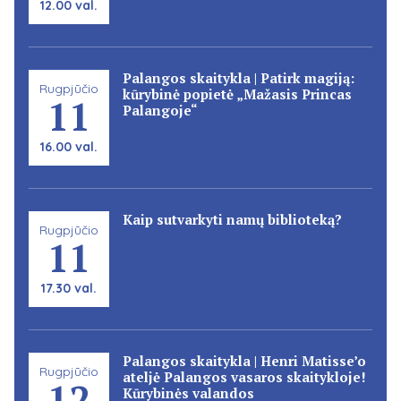
12.00 val.
Palangos skaitykla | Patirk magiją:
Rugpjūčio
kūrybinė popietė „Mažasis Princas
11
Palangoje“
16.00 val.
Kaip sutvarkyti namų biblioteką?
Rugpjūčio
11
17.30 val.
Palangos skaitykla | Henri Matisse’o
Rugpjūčio
ateljė Palangos vasaros skaitykloje!
12
Kūrybinės valandos