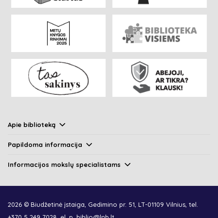
Apie biblioteką
Papildoma informacija
Informacijos mokslų specialistams
2026 © Biudžetinė įstaiga, Gedimino pr. 51, LT-01109 Vilnius, tel.
+370 5 249 7028
, el. p.
biblio@lnb.lt