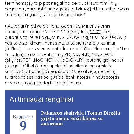
terminams; jų taip pat negalima perduoti sutartimi (t. y.
negalima „parduoti“ autorystės, atlikimo; jei įtrauksite tokias
sutarčių sąlygas į sutartį, jos negalios).
• Autoriai (ir atlikėjai) nenurodomi ženklinant šiomis
licencijomis (pareikštimis): CC0 (skyrius
„CC0“
), nes
autorius to nereikalauja; InC-EU-OW (skyrius
„InC-EU-OW“
),
nes taip ženklinami nenustatytų teisių turėtojų kūriniai
(tačiau jei nors vienas autorius ar atlikėjas žinomas, jį būtina
nurodyti). Taikant ženklinimą PD, NoC-ND, NoC-OKLG
(skyriai
„PD“
,
„NoC-NC“
ir
„NoC-OKLR“
) autorių gali nebūti
(tai gali būti objektai, apskritai nelaikomi autoriniais
kūriniais) arba jie gali egzistuoti (šiuo atveju, net jei jų
turtinės teisės pasibaigusios, ženklintojas ir naudotojas
privalo nurodyti autorius ar atlikėjus).
Artimiausi renginiai
Palangos skaitykla | Tomas Dirgėla
Rugpjūčio
grįžta namo. Susitikimas su
9
autoriumi