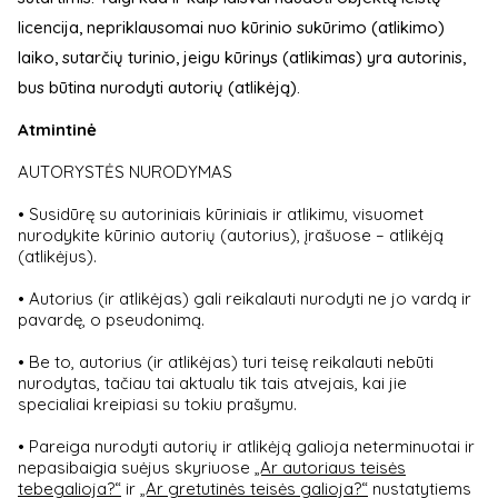
licencija, nepriklausomai nuo kūrinio sukūrimo (atlikimo)
laiko, sutarčių turinio, jeigu kūrinys (atlikimas) yra autorinis,
bus būtina nurodyti autorių (atlikėją).
Atmintinė
AUTORYSTĖS NURODYMAS
• Susidūrę su autoriniais kūriniais ir atlikimu, visuomet
nurodykite kūrinio autorių (autorius), įrašuose – atlikėją
(atlikėjus).
• Autorius (ir atlikėjas) gali reikalauti nurodyti ne jo vardą ir
pavardę, o pseudonimą.
• Be to, autorius (ir atlikėjas) turi teisę reikalauti nebūti
nurodytas, tačiau tai aktualu tik tais atvejais, kai jie
specialiai kreipiasi su tokiu prašymu.
• Pareiga nurodyti autorių ir atlikėją galioja neterminuotai ir
nepasibaigia suėjus skyriuose
„Ar autoriaus teisės
tebegalioja?“
ir
„Ar gretutinės teisės galioja?“
nustatytiems