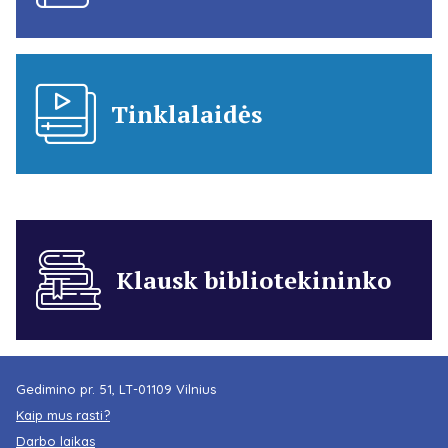
Tinklalaidės
Klausk bibliotekininko
Gedimino pr. 51, LT-01109 Vilnius
Kaip mus rasti?
Darbo laikas