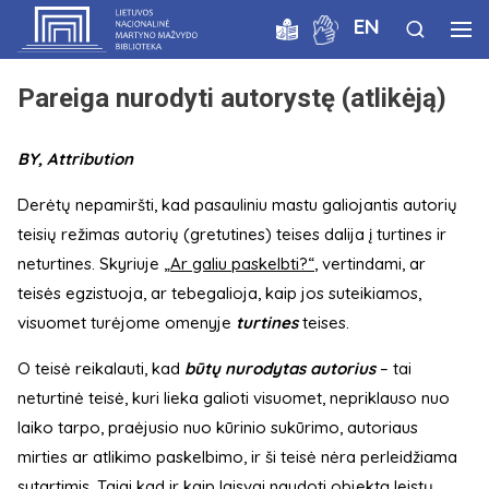
EN
Pareiga nurodyti autorystę (atlikėją)
BY, Attribution
Derėtų nepamiršti, kad pasauliniu mastu galiojantis autorių
teisių režimas autorių (gretutines) teises dalija į turtines ir
neturtines. Skyriuje
„Ar galiu paskelbti?“
, vertindami, ar
teisės egzistuoja, ar tebegalioja, kaip jos suteikiamos,
visuomet turėjome omenyje
turtines
teises.
O teisė reikalauti, kad
būtų nurodytas autorius
– tai
neturtinė teisė, kuri lieka galioti visuomet, nepriklauso nuo
laiko tarpo, praėjusio nuo kūrinio sukūrimo, autoriaus
mirties ar atlikimo paskelbimo, ir ši teisė nėra perleidžiama
sutartimis. Taigi kad ir kaip laisvai naudoti objektą leistų