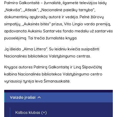
Palmira Galkontaitė – žurnalistė, ilgametė televizijos laidų
„Nakviša“, „Atleisk“, „Nacionalinė paieškų tarnyba“,
dokumentinių apybraižų autorė ir vedėja. Pelnė žiūrovų
simpatijų, „Auksinės bitės“ prizus, Vito Lingio vardo premiją,
apdovanota Auksiniu Santarvės fondo medaliu už santarvės
puoselėjimą. Tai trečia žurnalistės knyga.
Ją išleido „Alma Littera“. Su leidiniu kviečia susipažinti
Nacionalinės bibliotekos Valstybingumo centras.
Knygos autores Palmirą Galkontaitę ir Liną Šlipavičiūtę
kalbina Nacionalinės bibliotekos Valstybingumo centro
vyriausioji tyrėja Ieva Šimanauskaitė.
Vaizdo įrašai
Kalbos klubas (+)