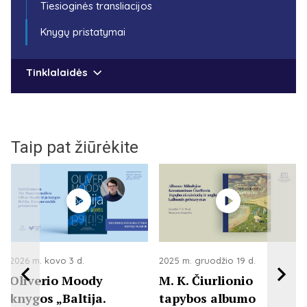
Tiesioginės transliacijos
Knygų pristatymai
Tinklalaidės
Taip pat žiūrėkite
2026 m. kovo 3 d.
2025 m. gruodžio 19 d.
Oliverio Moody
M. K. Čiurlionio
knygos „Baltija.
tapybos albumo