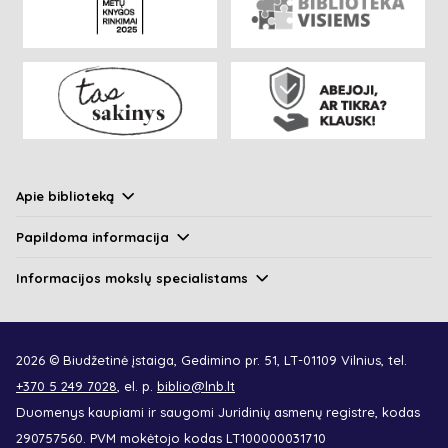
Apie biblioteką
Papildoma informacija
Informacijos mokslų specialistams
2026 © Biudžetinė įstaiga, Gedimino pr. 51, LT-01109 Vilnius, tel.
+370 5 249 7028
, el. p.
biblio@lnb.lt
Duomenys kaupiami ir saugomi Juridinių asmenų registre, kodas
290757560. PVM mokėtojo kodas LT100000031710