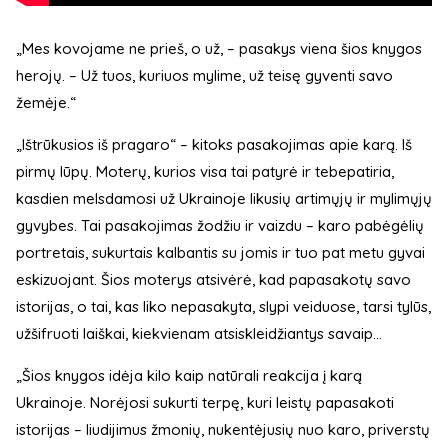
„Mes kovojame ne prieš, o už, – pasakys viena šios knygos
herojų. – Už tuos, kuriuos mylime, už teisę gyventi savo
žemėje.“
„Ištrūkusios iš pragaro“ – kitoks pasakojimas apie karą. Iš
pirmų lūpų. Moterų, kurios visa tai patyrė ir tebepatiria,
kasdien melsdamosi už Ukrainoje likusių artimųjų ir mylimųjų
gyvybes. Tai pasakojimas žodžiu ir vaizdu – karo pabėgėlių
portretais, sukurtais kalbantis su jomis ir tuo pat metu gyvai
eskizuojant. Šios moterys atsivėrė, kad papasakotų savo
istorijas, o tai, kas liko nepasakyta, slypi veiduose, tarsi tylūs,
užšifruoti laiškai, kiekvienam atsiskleidžiantys savaip...
„Šios knygos idėja kilo kaip natūrali reakcija į karą
Ukrainoje. Norėjosi sukurti terpę, kuri leistų papasakoti
istorijas – liudijimus žmonių, nukentėjusių nuo karo, priverstų