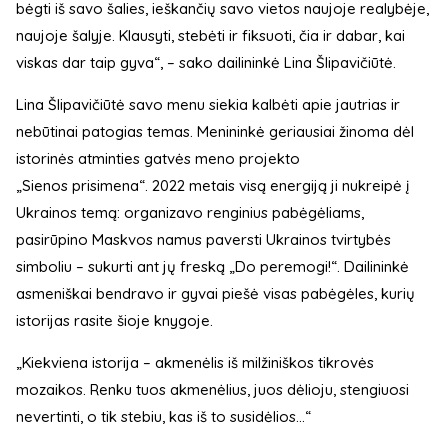
bėgti iš savo šalies, ieškančių savo vietos naujoje realybėje,
naujoje šalyje. Klausyti, stebėti ir fiksuoti, čia ir dabar, kai
viskas dar taip gyva“, – sako dailininkė Lina Šlipavičiūtė.
Lina Šlipavičiūtė savo menu siekia kalbėti apie jautrias ir
nebūtinai patogias temas. Menininkė geriausiai žinoma dėl
istorinės atminties gatvės meno projekto
„Sienos prisimena“. 2022 metais visą energiją ji nukreipė į
Ukrainos temą: organizavo renginius pabėgėliams,
pasirūpino Maskvos namus paversti Ukrainos tvirtybės
simboliu – sukurti ant jų freską „Do peremogi!“. Dailininkė
asmeniškai bendravo ir gyvai piešė visas pabėgėles, kurių
istorijas rasite šioje knygoje.
„Kiekviena istorija – akmenėlis iš milžiniškos tikrovės
mozaikos. Renku tuos akmenėlius, juos dėlioju, stengiuosi
nevertinti, o tik stebiu, kas iš to susidėlios...“