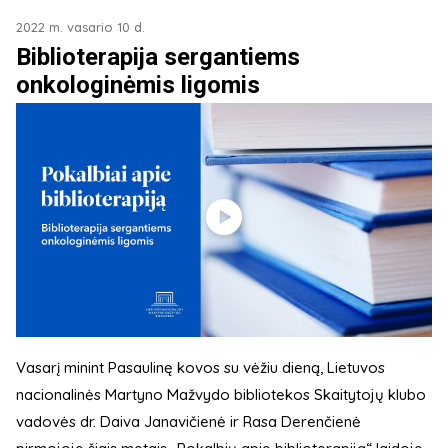
2022 m. vasario 10 d.
Biblioterapija sergantiems
onkologinėmis ligomis
Vasarį minint Pasaulinę kovos su vėžiu dieną, Lietuvos
nacionalinės Martyno Mažvydo bibliotekos Skaitytojų klubo
vadovės dr. Daiva Janavičienė ir Rasa Derenčienė