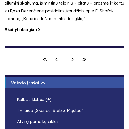
giluminį skaitymą, įsimintinų teiginių – citatų – prasmę ir kartu
su Rasa Derenčiene pasidalins įspūdžiais apie E. Shafak
romaną „Keturiasdešimt meilės taisyklių“.
Skaityti daugiau
Vaizdo įrašai
Kalbos klubas (+)
TV laida „Skaitau. Stebiu. Mąstau“
Atvirų pamokų ciklas