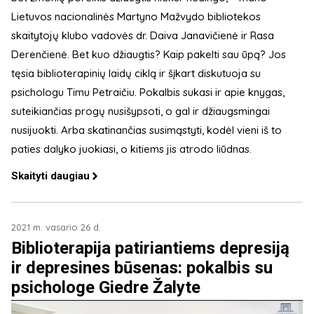
Lietuvos nacionalinės Martyno Mažvydo bibliotekos
skaitytojų klubo vadovės dr. Daiva Janavičienė ir Rasa
Derenčienė. Bet kuo džiaugtis? Kaip pakelti sau ūpą? Jos
tęsia biblioterapinių laidų ciklą ir šįkart diskutuoja su
psichologu Timu Petraičiu. Pokalbis sukasi ir apie knygas,
suteikiančias progų nusišypsoti, o gal ir džiaugsmingai
nusijuokti. Arba skatinančias susimąstyti, kodėl vieni iš to
paties dalyko juokiasi, o kitiems jis atrodo liūdnas.
Skaityti daugiau
2021 m. vasario 26 d.
Biblioterapija patiriantiems depresiją
ir depresines būsenas: pokalbis su
psichologe Giedre Žalyte