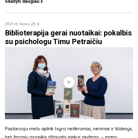
Skaityti daugiau
2021 m. kovo 23 d.
Biblioterapija gerai nuotaikai: pokalbis
su psichologu Timu Petraičiu
Pastaruoju metu aplink tvyro netikrumas, nerimas ir liūdesys,
bet žmonių poreikis džiaugtis niekur nedingo, – mano