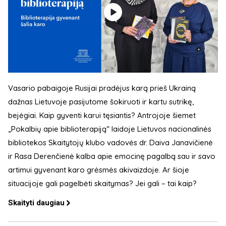
Vasario pabaigoje Rusijai pradėjus karą prieš Ukrainą
dažnas Lietuvoje pasijutome šokiruoti ir kartu sutrikę,
bejėgiai. Kaip gyventi karui tęsiantis? Antrojoje šiemet
„Pokalbių apie biblioterapiją“ laidoje Lietuvos nacionalinės
bibliotekos Skaitytojų klubo vadovės dr. Daiva Janavičienė
ir Rasa Derenčienė kalba apie emocinę pagalbą sau ir savo
artimui gyvenant karo grėsmės akivaizdoje. Ar šioje
situacijoje gali pagelbėti skaitymas? Jei gali – tai kaip?
Skaityti daugiau