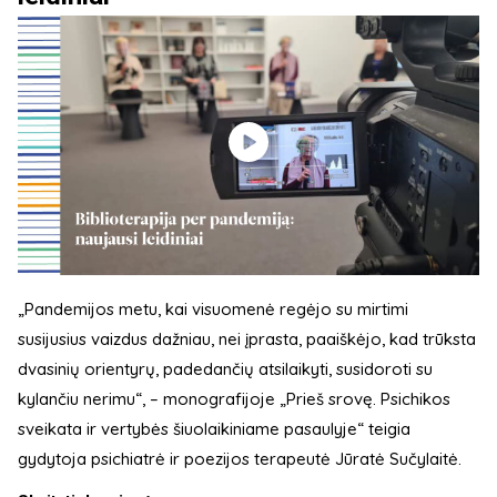
„Pandemijos metu, kai visuomenė regėjo su mirtimi
susijusius vaizdus dažniau, nei įprasta, paaiškėjo, kad trūksta
dvasinių orientyrų, padedančių atsilaikyti, susidoroti su
kylančiu nerimu“, – monografijoje „Prieš srovę. Psichikos
sveikata ir vertybės šiuolaikiniame pasaulyje“ teigia
gydytoja psichiatrė ir poezijos terapeutė Jūratė Sučylaitė.