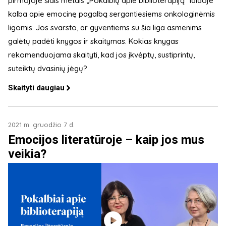
pirmojoje šiais metais „Pokalbių apie biblioterapiją“ laidoje
kalba apie emocinę pagalbą sergantiesiems onkologinėmis
ligomis. Jos svarsto, ar gyventiems su šia liga asmenims
galėtų padėti knygos ir skaitymas. Kokias knygas
rekomenduojama skaityti, kad jos įkvėptų, sustiprintų,
suteiktų dvasinių jėgų?
Skaityti daugiau
2021 m. gruodžio 7 d.
Emocijos literatūroje – kaip jos mus
veikia?