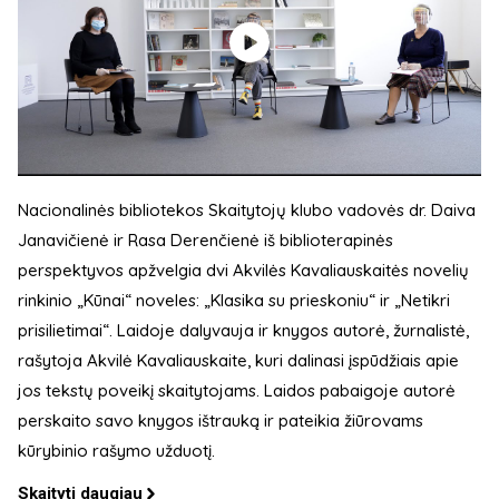
Nacionalinės bibliotekos Skaitytojų klubo vadovės dr. Daiva
Janavičienė ir Rasa Derenčienė iš biblioterapinės
perspektyvos apžvelgia dvi Akvilės Kavaliauskaitės novelių
rinkinio „Kūnai“ noveles: „Klasika su prieskoniu“ ir „Netikri
prisilietimai“. Laidoje dalyvauja ir knygos autorė, žurnalistė,
rašytoja Akvilė Kavaliauskaite, kuri dalinasi įspūdžiais apie
jos tekstų poveikį skaitytojams. Laidos pabaigoje autorė
perskaito savo knygos ištrauką ir pateikia žiūrovams
kūrybinio rašymo užduotį.
Skaityti daugiau