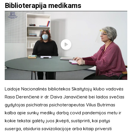
Biblioterapija medikams
Laidoje Nacionalinės bibliotekos Skaitytojų klubo vadovės
Rasa Derenčienė ir dr. Daiva Janavičienė bei laidos svečias
gydytojas psichiatras psichoterapeutas Vilius Butrimas
kalba apie sunkų medikų darbą covid pandemijos metu ir
kokie tekstai galėtų juos įkvėpti, sustiprinti, kai patys
suserga, atsiduria saviizoliacijoje arba kitaip priversti