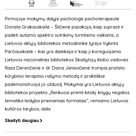
Pirmojoje mokymų dalyje psichologė psichoterapeutė
Donata Grakauskaitė – Šličienė pasakoja, kaip suprasti ir
padėti autizmo spektro sutrikimų turintiems vaikams, o
Lietuvos aklųjų bibliotekos metodininkė tyrėja Vykinta
Parčiauskaitė – kas yra disleksija ir kaip ji koreguojama.
Lietuvos nacionalinės bibliotekos Skaitytojų klubo vadovės
Rasa Derenčienė ir dr. Daiva Janavičienė trumpai pristato
kūrybinio terapinio rašymo metodą ir praktiškai
pademonstruoja jo užduotį. Mokymai yra Lietuvos aklųjų
bibliotekos projekto „Renkuosi priimti kitokį: knygų negalios
tematika leidyba prieinamais formatais“, remiamo Lietuvos
kultūros tarybos, dalis.
Skaityti daugiau