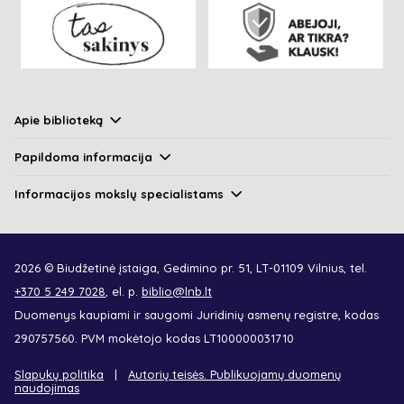
Apie biblioteką
Papildoma informacija
Informacijos mokslų specialistams
2026 © Biudžetinė įstaiga, Gedimino pr. 51, LT-01109 Vilnius, tel.
+370 5 249 7028
, el. p.
biblio@lnb.lt
Duomenys kaupiami ir saugomi Juridinių asmenų registre, kodas
290757560. PVM mokėtojo kodas LT100000031710
Slapukų politika
Autorių teisės. Publikuojamų duomenų
naudojimas