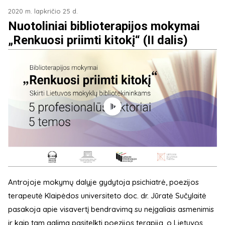
2020 m. lapkričio 25 d.
Nuotoliniai biblioterapijos mokymai
„Renkuosi priimti kitokį“ (II dalis)
Antrojoje mokymų dalyje gydytoja psichiatrė, poezijos
terapeutė Klaipėdos universiteto doc. dr. Jūratė Sučylaitė
pasakoja apie visavertį bendravimą su neįgaliais asmenimis
ir kaip tam galima pasitelkti poezijos terapiją, o Lietuvos