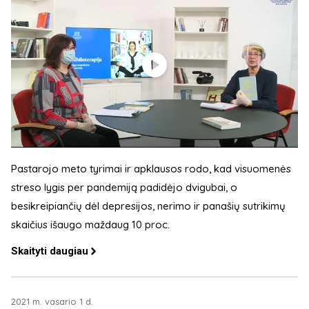
Pastarojo meto tyrimai ir apklausos rodo, kad visuomenės
streso lygis per pandemiją padidėjo dvigubai, o
besikreipiančių dėl depresijos, nerimo ir panašių sutrikimų
skaičius išaugo maždaug 10 proc.
Skaityti daugiau
2021 m. vasario 1 d.