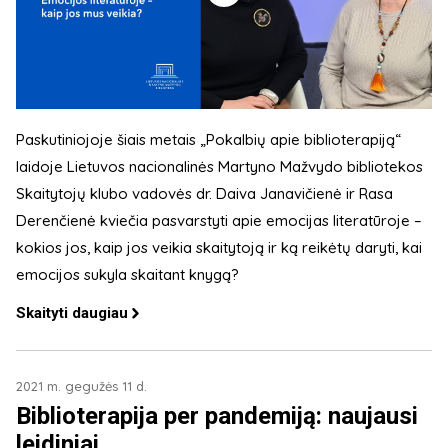
Paskutiniojoje šiais metais „Pokalbių apie biblioterapiją“
laidoje Lietuvos nacionalinės Martyno Mažvydo bibliotekos
Skaitytojų klubo vadovės dr. Daiva Janavičienė ir Rasa
Derenčienė kviečia pasvarstyti apie emocijas literatūroje –
kokios jos, kaip jos veikia skaitytoją ir ką reikėtų daryti, kai
emocijos sukyla skaitant knygą?
Skaityti daugiau
2021 m. gegužės 11 d.
Biblioterapija per pandemiją: naujausi
leidiniai