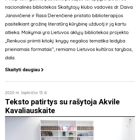
nacionalinės bibliotekos Skaitytojų klubo vadovės dr. Daiva
Janavičienė ir Rasa Derenčienė pristato biblioterapijos
pasitelkiant grožinę literatūrą kūrybinę užduotį ir ją kartu
atlieka. Mokymai yra Lietuvos aklųjų bibliotekos projekto
„Renkuosi priimti kitokį: knygų negalios tematika leidyba
prieinamais formatais“, remiamo Lietuvos kultūros tarybos,
dalis.
Skaityti daugiau
2020 m. lapkričio 13 d.
Teksto patirtys su rašytoja Akvile
Kavaliauskaite