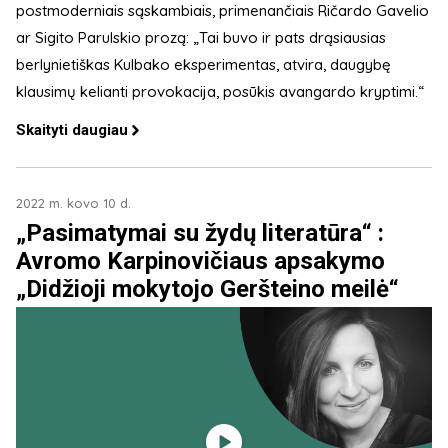
postmoderniais sąskambiais, primenančiais Ričardo Gavelio
ar Sigito Parulskio prozą: „Tai buvo ir pats drąsiausias
berlynietiškas Kulbako eksperimentas, atvira, daugybę
klausimų kelianti provokacija, posūkis avangardo kryptimi.“
Skaityti daugiau
2022 m. kovo 10 d.
„Pasimatymai su žydų literatūra“ :
Avromo Karpinovičiaus apsakymo
„Didžioji mokytojo Geršteino meilė“