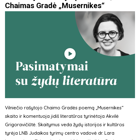
Chaimas Gradė „Musernikes“
Vilniečio rašytojo Chaimo Gradės poemą „Musernikes“
skaito ir komentuoja jidiš literatūros tyrinėtoja Akvilė
Grigoravičiūtė. Skaitymus veda žydų istorijos ir kultūros
tyrėja LNB Judaikos tyrimų centro vadovė dr. Lara