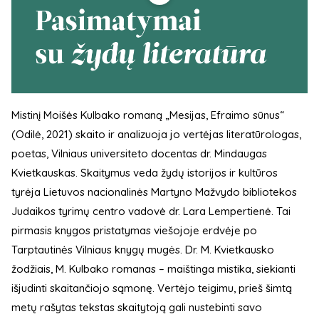
Mistinį Moišės Kulbako romaną „Mesijas, Efraimo sūnus“
(Odilė, 2021) skaito ir analizuoja jo vertėjas literatūrologas,
poetas, Vilniaus universiteto docentas dr. Mindaugas
Kvietkauskas. Skaitymus veda žydų istorijos ir kultūros
tyrėja Lietuvos nacionalinės Martyno Mažvydo bibliotekos
Judaikos tyrimų centro vadovė dr. Lara Lempertienė. Tai
pirmasis knygos pristatymas viešojoje erdvėje po
Tarptautinės Vilniaus knygų mugės. Dr. M. Kvietkausko
žodžiais, M. Kulbako romanas – maištinga mistika, siekianti
išjudinti skaitančiojo sąmonę. Vertėjo teigimu, prieš šimtą
metų rašytas tekstas skaitytoją gali nustebinti savo