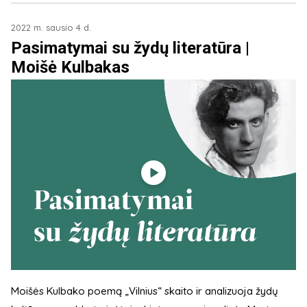
2022 m. sausio 4 d.
Pasimatymai su žydų literatūra |
Moišė Kulbakas
Moišės Kulbako poemą „Vilnius“ skaito ir analizuoja žydų