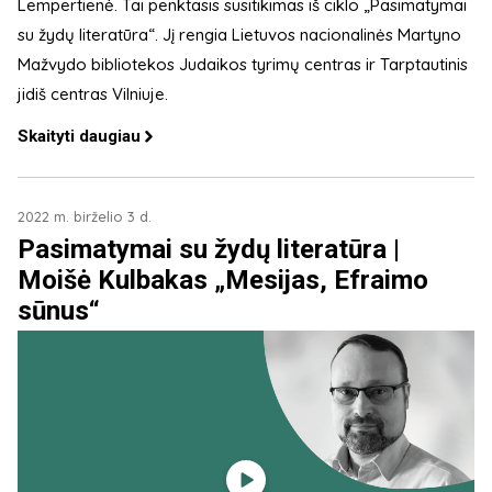
Lempertienė. Tai penktasis susitikimas iš ciklo „Pasimatymai
su žydų literatūra“. Jį rengia Lietuvos nacionalinės Martyno
Mažvydo bibliotekos Judaikos tyrimų centras ir Tarptautinis
jidiš centras Vilniuje.
Skaityti daugiau
2022 m. birželio 3 d.
Pasimatymai su žydų literatūra |
Moišė Kulbakas „Mesijas, Efraimo
sūnus“