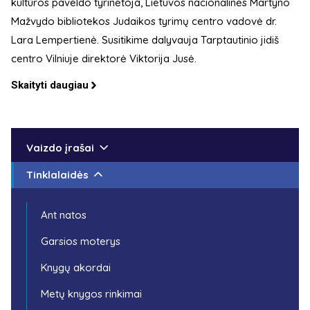
kultūros paveldo tyrinėtoja, Lietuvos nacionalinės Martyno
Mažvydo bibliotekos Judaikos tyrimų centro vadovė dr.
Lara Lempertienė. Susitikime dalyvauja Tarptautinio jidiš
centro Vilniuje direktorė Viktorija Jusė.
Skaityti daugiau
Vaizdo įrašai
Tinklalaidės
Ant natos
Garsios moterys
Knygų akordai
Metų knygos rinkimai