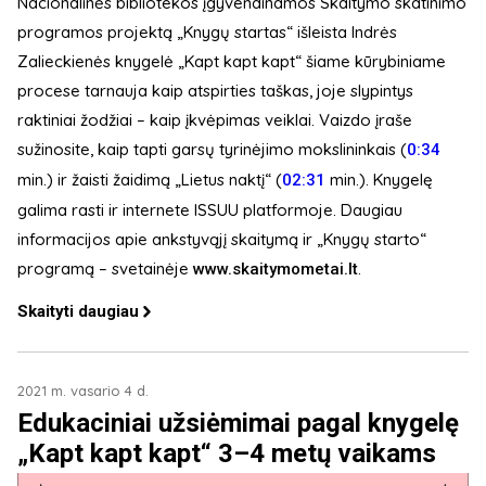
Nacionalinės bibliotekos įgyvendinamos Skaitymo skatinimo
programos projektą „Knygų startas“ išleista Indrės
Zalieckienės knygelė „Kapt kapt kapt“ šiame kūrybiniame
procese tarnauja kaip atspirties taškas, joje slypintys
raktiniai žodžiai – kaip įkvėpimas veiklai. Vaizdo įraše
sužinosite, kaip tapti garsų tyrinėjimo mokslininkais (
0:34
min.) ir žaisti žaidimą „Lietus naktį“ (
​ min.). Knygelę
02:31
galima rasti ir internete ISSUU platformoje. Daugiau
informacijos apie ankstyvąjį skaitymą ir „Knygų starto“
programą – svetainėje
.
www.skaitymometai.lt
Skaityti daugiau
2021 m. vasario 4 d.
Edukaciniai užsiėmimai pagal knygelę
„Kapt kapt kapt“ 3–4 metų vaikams