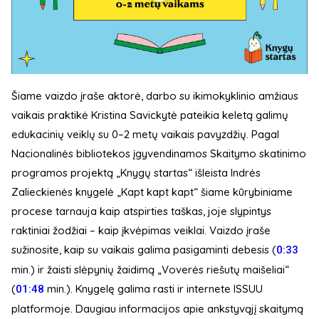
Šiame vaizdo įraše aktorė, darbo su ikimokyklinio amžiaus
vaikais praktikė Kristina Savickytė pateikia keletą galimų
edukacinių veiklų su 0–2 metų vaikais pavyzdžių. Pagal
Nacionalinės bibliotekos įgyvendinamos Skaitymo skatinimo
programos projektą „Knygų startas“ išleista Indrės
Zalieckienės knygelė „Kapt kapt kapt“ šiame kūrybiniame
procese tarnauja kaip atspirties taškas, joje slypintys
raktiniai žodžiai – kaip įkvėpimas veiklai. Vaizdo įraše
sužinosite, kaip su vaikais galima pasigaminti debesis (
0:33
min.) ir žaisti slėpynių žaidimą „Voverės riešutų maišeliai“
(
​ min.). Knygelę galima rasti ir internete ISSUU
01:48
platformoje. Daugiau informacijos apie ankstyvąjį skaitymą