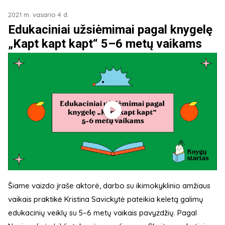
2021 m. vasario 4 d.
Edukaciniai užsiėmimai pagal knygelę
„Kapt kapt kapt“ 5–6 metų vaikams
Šiame vaizdo įraše aktorė, darbo su ikimokyklinio amžiaus
vaikais praktikė Kristina Savickytė pateikia keletą galimų
edukacinių veiklų su 5–6 metų vaikais pavyzdžių. Pagal