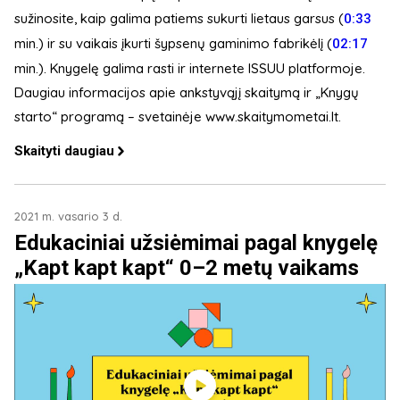
sužinosite, kaip galima patiems sukurti lietaus garsus (
0:33
min.) ir su vaikais įkurti šypsenų gaminimo fabrikėlį (
02:17
min.). Knygelę galima rasti ir internete ISSUU platformoje.
Daugiau informacijos apie ankstyvąjį skaitymą ir „Knygų
starto“ programą – svetainėje www.skaitymometai.lt.
Skaityti daugiau
2021 m. vasario 3 d.
Edukaciniai užsiėmimai pagal knygelę
„Kapt kapt kapt“ 0–2 metų vaikams