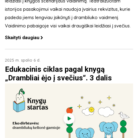
leidžiasi į knygos scenarijaus vaidinimą. Teatralizuotam
istorijos pasakojimui vaikai naudoja įvairius rekvizitus, kurie
padeda jiems lengviau įsikūnyti į drambliuko vaidmenį.
Vaidinimo pabaigoje visi vaikai draugiškai leidžiasi į svečius.
Skaityti daugiau
2025 m. spalio 6 d.
Edukacinis ciklas pagal knygą
„Drambliai ėjo į svečius“. 3 dalis