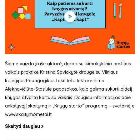
Šiame vaizdo įraše aktorė, darbo su ikimokyklinio amžiaus
vaikais praktikė Kristina Savickytė drauge su Vilniaus
kolegijos Pedagogikos fakulteto lektore Rima
Aleknavičiūte-Stasiule papasakos, kaip galima sukurti didelį
knygos atvartą kartu su vaikais. Daugiau informacijos apie
ankstyvąjį skaitymą ir „Knygų starto“ programą – svetainėje
www.skaitymometai.lt.
Skaityti daugiau