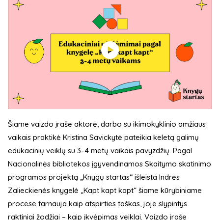
Šiame vaizdo įraše aktorė, darbo su ikimokyklinio amžiaus
vaikais praktikė Kristina Savickytė pateikia keletą galimų
edukacinių veiklų su 3–4 metų vaikais pavyzdžių. Pagal
Nacionalinės bibliotekos įgyvendinamos Skaitymo skatinimo
programos projektą „Knygų startas“ išleista Indrės
Zalieckienės knygelė „Kapt kapt kapt“ šiame kūrybiniame
procese tarnauja kaip atspirties taškas, joje slypintys
raktiniai žodžiai – kaip įkvėpimas veiklai. Vaizdo įraše