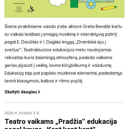
Šiame praktiniame vaizdo įraše aktorė Greta Bendžė kartu
su vaikais leidžiasi į smagią muzikinę ir interaktyvią patirtį
pagal E. Daciūtės ir I. Dagilės knygą „Drambliai ėjo į
svečius‘‘. Teatralizuotos edukacijos metu naudojamas
rekvizitas kuria žaismingą atmosferą, padeda vaikams
geriau įsijausti į veiklą, lavina kūrybiškumą ir vaizduotę.
Edukaciją taip pat papildo muzikiniai elementai, padedantys
lavinti klausymosi, kalbos ir ritmo pojūtį.
Skaityti daugiau
2026 m. birželio 3 d.
Teatro vaikams „Pradžia‘‘ edukacija