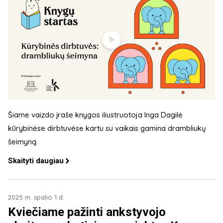
Šiame vaizdo įraše knygos iliustruotoja Inga Dagilė
kūrybinėse dirbtuvėse kartu su vaikais gamina drambliukų
šeimyną.
Skaityti daugiau
2025 m. spalio 1 d.
Kviečiame pažinti ankstyvojo