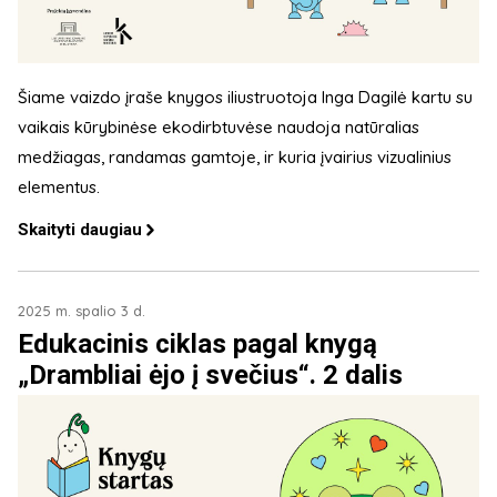
Šiame vaizdo įraše knygos iliustruotoja Inga Dagilė kartu su
vaikais kūrybinėse ekodirbtuvėse naudoja natūralias
medžiagas, randamas gamtoje, ir kuria įvairius vizualinius
elementus.
Skaityti daugiau
2025 m. spalio 3 d.
Edukacinis ciklas pagal knygą
„Drambliai ėjo į svečius“. 2 dalis