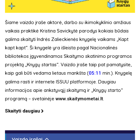
Šiame vaizdo įraše aktorė, darbo su ikimokyklinio amžiaus
vaikais praktikė Kristina Savickytė parodys kokiais būdais
galima skaityti Indrės Zalieckienės knygelę vaikams „Kapt
kapt kapt“. Ši knygelė yra išleista pagal Nacionalinės
bibliotekos įgyvendinamos Skaitymo skatinimo programos
projektą „Knygų startas“. Vaizdo įraše taip pat pamatysite,
kaip gali būti vedama lietaus mankšta (
​ min.). Knygelę
05:11
galima rasti ir internete ISSUU platformoje. Daugiau
informacijos apie ankstyvąjį skaitymą ir „Knygų starto“
programą – svetainėje
.
www.skaitymometai.lt
Skaityti daugiau
Vaizdo įrašai