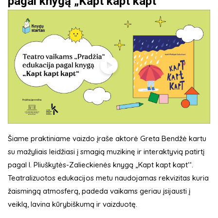
pagal knygą „Kapt kapt kapt‘‘
Šiame praktiniame vaizdo įraše aktorė Greta Bendžė kartu
su mažyliais leidžiasi į smagią muzikinę ir interaktyvią patirtį
pagal I. Pliuškytės-Zalieckienės knygą „Kapt kapt kapt‘‘.
Teatralizuotos edukacijos metu naudojamas rekvizitas kuria
žaismingą atmosferą, padeda vaikams geriau įsijausti į
veiklą, lavina kūrybiškumą ir vaizduotę.