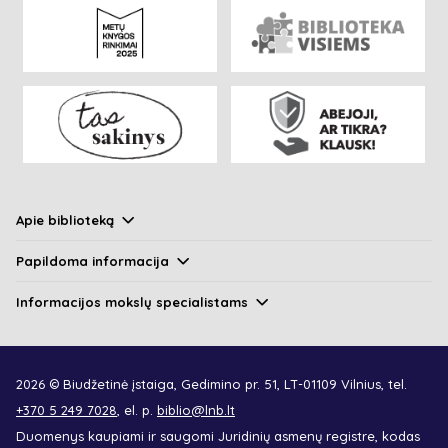
Apie biblioteką
Papildoma informacija
Informacijos mokslų specialistams
2026 © Biudžetinė įstaiga, Gedimino pr. 51, LT-01109 Vilnius, tel.
+370 5 249 7028
, el. p.
biblio@lnb.lt
Duomenys kaupiami ir saugomi Juridinių asmenų registre, kodas