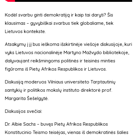
Kodėl svarbu ginti demokratiją ir kaip tai daryti? Šis
klausimas – gyvybiškai svarbus tiek globaliame, tiek
Lietuvos kontekste.
Atsakymų į jį bus ieškoma išskirtinėje viešoje diskusijoje, kuri
vyks Lietuvos nacionalinėje Martyno Mažvydo bibliotekoje,
dalyvaujant reikšmingoms politinės ir teisinės minties
figūroms iš Pietų Afrikos Respublikos ir Lietuvos.
Diskusiją moderuos Vilniaus universiteto Tarptautinių
santykių ir politikos mokslų instituto direktorė prof.
Margarita Šešelgytė.
Diskusijos svečiai:
Dr. Albie Sachs – buvęs Pietų Afrikos Respublikos
Konstitucinio Teismo teisėjas, vienas iš demokratinės šalies