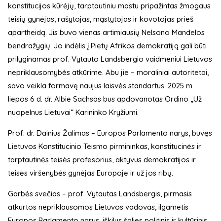
konstitucijos kūrėjų, tarptautiniu mastu pripažintas žmogaus
teisių gynėjas, rašytojas, mąstytojas ir kovotojas prieš
apartheidą. Jis buvo vienas artimiausių Nelsono Mandelos
bendražygių. Jo indėlis į Pietų Afrikos demokratiją gali būti
prilyginamas prof. Vytauto Landsbergio vaidmeniui Lietuvos
nepriklausomybės atkūrime. Abu jie – moraliniai autoritetai,
savo veikla formavę naujus laisvės standartus. 2025 m.
liepos 6 d. dr. Albie Sachsas bus apdovanotas Ordino „Už
nuopelnus Lietuvai“ Karininko Kryžiumi.
Prof. dr. Dainius Žalimas – Europos Parlamento narys, buvęs
Lietuvos Konstitucinio Teismo pirmininkas, konstitucinės ir
tarptautinės teisės profesorius, aktyvus demokratijos ir
teisės viršenybės gynėjas Europoje ir už jos ribų.
Garbės svečias – prof. Vytautas Landsbergis, pirmasis
atkurtos nepriklausomos Lietuvos vadovas, ilgametis
Europos Parlamento narys, iškilus šalies politinis ir kultūrinis