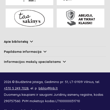
Apie biblioteką
Papildoma informacija
Informacijos mokslų specialistams
2026 © Biudžetinė įstaiga, Gedimino pr. 51, LT-01109 Vilnius, tel.
+370 5 249 7028
, el. p.
biblio@lnb.lt
Duomenys kaupiami ir saugomi Juridinių asmenų registre, kodas
290757560. PVM mokėtojo kodas LT100000031710