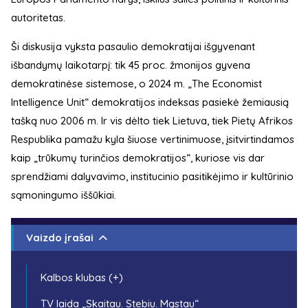
autoritetas.
Ši diskusija vyksta pasaulio demokratijai išgyvenant
išbandymų laikotarpį: tik 45 proc. žmonijos gyvena
demokratinėse sistemose, o 2024 m. „The Economist
Intelligence Unit“ demokratijos indeksas pasiekė žemiausią
tašką nuo 2006 m. Ir vis dėlto tiek Lietuva, tiek Pietų Afrikos
Respublika pamažu kyla šiuose vertinimuose, įsitvirtindamos
kaip „trūkumų turinčios demokratijos“, kuriose vis dar
sprendžiami dalyvavimo, institucinio pasitikėjimo ir kultūrinio
sąmoningumo iššūkiai.
Vaizdo įrašai
Kalbos klubas (+)
TV laida „Skaitau. Stebiu. Mąstau“