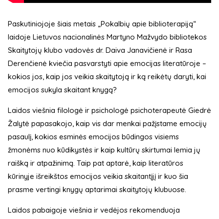
Paskutiniojoje šiais metais „Pokalbių apie biblioterapiją“
laidoje Lietuvos nacionalinės Martyno Mažvydo bibliotekos
Skaitytojų klubo vadovės dr. Daiva Janavičienė ir Rasa
Derenčienė kviečia pasvarstyti apie emocijas literatūroje –
kokios jos, kaip jos veikia skaitytoją ir ką reikėtų daryti, kai
emocijos sukyla skaitant knygą?
Laidos viešnia filologė ir psichologė psichoterapeutė Giedrė
Žalytė papasakojo, kaip vis dar menkai pažįstame emocijų
pasaulį, kokios esminės emocijos būdingos visiems
žmonėms nuo kūdikystės ir kaip kultūrų skirtumai lemia jų
raišką ir atpažinimą. Taip pat aptarė, kaip literatūros
kūrinyje išreikštos emocijos veikia skaitantįjį ir kuo šia
prasme vertingi knygų aptarimai skaitytojų klubuose.
Laidos pabaigoje viešnia ir vedėjos rekomenduoja