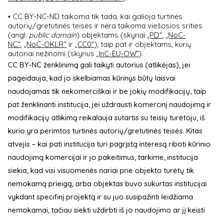
• CC BY-NC-ND taikoma tik tada, kai galioja turtinės
autorių/gretutinės teisės ir nėra taikoma viešosios srities
(angl.
public domain
) objektams (skyriai
„PD“
,
„NoC-
NC“
,
„NoC-OKLR“
ir
„CC0″
), taip pat ir objektams, kurių
autoriai nežinomi (skyrius
„InC-EU-OW”
).
CC BY-NC ženklinimą gali taikyti autorius (atlikėjas), jei
pageidauja, kad jo skelbiamas kūrinys būtų laisvai
naudojamas tik nekomerciškai ir be jokių modifikacijų, taip
pat ženklinanti institucija, jei uždrausti komercinį naudojimą ir
modifikacijų atlikimą reikalauja sutartis su teisių turėtoju, iš
kurio yra perimtos turtinės autorių/gretutinės teisės. Kitas
atvejis – kai pati institucija turi pagrįstą interesą riboti kūrinio
naudojimą komercijai ir jo pakeitimus, tarkime, institucija
siekia, kad visi visuomenės nariai prie objekto turėtų tik
nemokamą prieigą, arba objektas buvo sukurtas institucijai
vykdant specifinį projektą ir su juo susipažinti leidžiama
nemokamai, tačiau siekti uždirbti iš jo naudojimo ar jį keisti