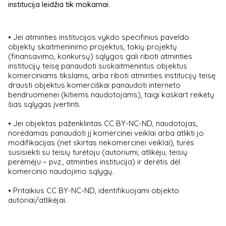
institucija leidžia tik mokamai.
• Jei atminties institucijos vykdo specifinius paveldo
objektų skaitmeninimo projektus, tokių projektų
(finansavimo, konkursų) sąlygos gali riboti atminties
institucijų teisę panaudoti suskaitmenintus objektus
komerciniams tikslams, arba riboti atminties institucijų teisę
drausti objektus komerciškai panaudoti interneto
bendruomenei (kitiems naudotojams), taigi kaskart reikėtų
šias sąlygas įvertinti.
• Jei objektas paženklintas CC BY-NC-ND, naudotojas,
norėdamas panaudoti jį komercinei veiklai arba atlikti jo
modifikacijas (net skirtas nekomercinei veiklai), turės
susisiekti su teisių turėtoju (autoriumi, atlikėju, teisių
perėmėju – pvz., atminties institucija) ir derėtis dėl
komercinio naudojimo sąlygų.
• Pritaikius CC BY-NC-ND, identifikuojami objekto
autoriai/atlikėjai.