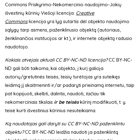
Commons Priskyrimo-Nekomercinio naudojimo-Jokių
išvestinių kūrinių Viešoji licencija.
Creative
Commons
licencija yra lyg sutartis dėl objekto naudojimo
sąlygų tarp asmens, paženklinusio objektą (autoriaus,
ženklinančios institucijos ar kt.), ir internete objektą radusio
naudotojo.
Kokiais atvejais aktuali CC BY-NC-ND licencija?
CC BY-NC-
ND gali būti taikoma, kai objekto, į kurį galioja
autorių/gretutinės teisės, teisių turėtojas yra suteikęs
leidimą jį skaitmeninti ir/ar padaryti prieinamą internetu, taip
pat kopijuoti, skelbti, dalintis, naudoti,
tačiau
tik
nekomerciniais tikslais
ir
be teisės
kūrinį modifikuoti, t. y.
teisė kurti išvestinius kūrinius nesuteikiama.
Ką naudotojas gali daryti su CC BY-NC-ND paženklintu
objektu?
CC BY-NC-ND leidžia naudoti ja paženklintą