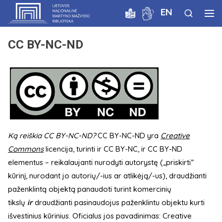
EN
CC BY-NC-ND
Ką reiškia CC BY-NC-ND?
CC BY-NC-ND yra
Creative
Commons
licencija, turinti ir CC BY-NC, ir CC BY-ND
elementus – reikalaujanti nurodyti autorystę („priskirti“
kūrinį, nurodant jo autorių/-ius ar atlikėją/-us), draudžianti
paženklintą objektą panaudoti turint komercinių
tikslų
ir
draudžianti pasinaudojus paženklintu objektu kurti
išvestinius kūrinius. Oficialus jos pavadinimas: Creative