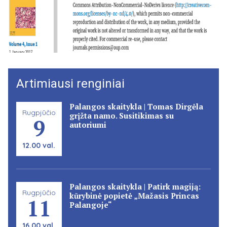
Artimiausi renginiai
Palangos skaitykla | Tomas Dirgėla
Rugpjūčio
grįžta namo. Susitikimas su
9
autoriumi
12.00 val.
Palangos skaitykla | Patirk magiją:
Rugpjūčio
kūrybinė popietė „Mažasis Princas
11
Palangoje“
16.00 val.