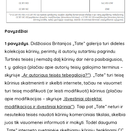
Pavyzdžiai
1 pavyzdys.
Didžiosios Britanijos „Tate“ galerija turi dideles
kolekcijas kūrinių, perimtų iš autorių sutartiniu pagrindu.
Turtinės teisės į nemažą dalį kūrinių dar nėra pasibaigusios,
t. y. galioja (plačiau apie autorių teisių galiojimo terminus –
skyriuje
„Ar autoriaus teisės tebegalioja?“
). „Tate“ turi teisę
kūrinius skaitmeninti ir skelbti internete, tačiau ne visuomet
turi teisę modifikuoti (ar leisti modifikuoti) kūrinius (plačiau
apie modifikacijas – skyriuje
„Išvestiniai objektai:
modifikacijos ir išvestiniai kūriniai“
). Taip pat „Tate“ neturi ir
nesuteikia teisės naudoti kūrinių komerciniais tikslais, skelbia
juos tik visuomenei informuoti ir mokyti. Todėl dauguma
„Tate“ interneto svetainėje skelbiamų kūrinių ženklinami CC