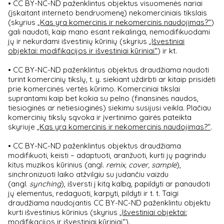
• CC BY-NC-ND paženklintus objektus visuomenės nariai
(įskaitant interneto bendruomenę) nekomerciniais tikslais
(skyrius
„Kas yra komercinis ir nekomercinis naudojimas?“
)
gali naudoti, kaip mano esant reikalinga, nemodifikuodami
jų ir nekurdami išvestinių kūrinių (skyrius
„Išvestiniai
objektai: modifikacijos ir išvestiniai kūriniai“
) ir kt.
• CC BY-NC-ND paženklintus objektus draudžiama naudoti
turint komercinių tikslų, t. y. siekiant uždirbti ar kitaip prisidėti
prie komercinės vertės kūrimo. Komerciniai tikslai
suprantami kaip bet kokia su pelno (finansinės naudos,
tiesioginės ar netiesioginės) siekimu susijusi veikla. Plačiau
komercinių tikslų sąvoka ir įvertinimo gairės pateikta
skyriuje
„Kas yra komercinis ir nekomercinis naudojimas?“
.
• CC BY-NC-ND paženklintus objektus draudžiama
modifikuoti, keisti – adaptuoti, aranžuoti, kurti jų pagrindu
kitus muzikos kūrinius (angl.
remix,
cover, sample
),
sinchronizuoti laiko atžvilgiu su judančiu vaizdu
(angl.
synching
), išversti į kitą kalbą, papildyti ar panaudoti
jų elementus, redaguoti, karpyti, pildyti ir t. t. Taigi
draudžiama naudojantis CC BY-NC-ND paženklintu objektu
kurti išvestinius kūrinius (skyrius
„Išvestiniai objektai:
modifikacijos ir išvestiniai kūriniai“
).