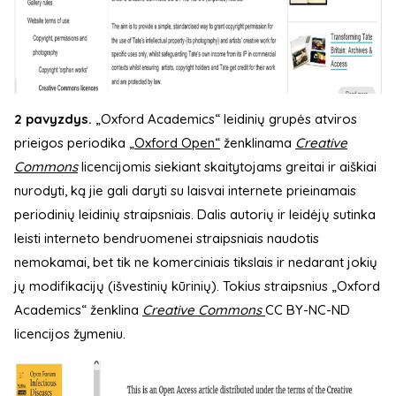
2 pavyzdys.
„Oxford Academics“ leidinių grupės atviros
prieigos periodika
„Oxford Open“
ženklinama
Creative
Commons
licencijomis siekiant skaitytojams greitai ir aiškiai
nurodyti, ką jie gali daryti su laisvai internete prieinamais
periodinių leidinių straipsniais. Dalis autorių ir leidėjų sutinka
leisti interneto bendruomenei straipsniais naudotis
nemokamai, bet tik ne komerciniais tikslais ir nedarant jokių
jų modifikacijų (išvestinių kūrinių). Tokius straipsnius „Oxford
Academics“ ženklina
Creative Commons
CC BY-NC-ND
licencijos žymeniu.