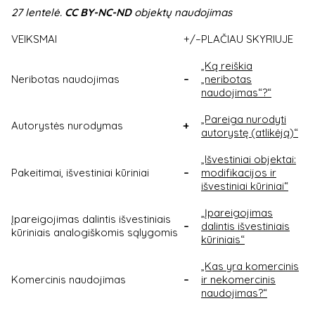
27 lentelė.
CC BY-NC-ND
objektų naudojimas
VEIKSMAI
+/–
PLAČIAU SKYRIUJE
„Ką reiškia
Neribotas naudojimas
–
„neribotas
naudojimas“?“
„Pareiga nurodyti
Autorystės nurodymas
+
autorystę (atlikėją)“
„Išvestiniai objektai:
Pakeitimai, išvestiniai kūriniai
–
modifikacijos ir
išvestiniai kūriniai“
„Įpareigojimas
Įpareigojimas dalintis išvestiniais
–
dalintis išvestiniais
kūriniais analogiškomis sąlygomis
kūriniais“
„Kas yra komercinis
Komercinis naudojimas
–
ir nekomercinis
naudojimas?“