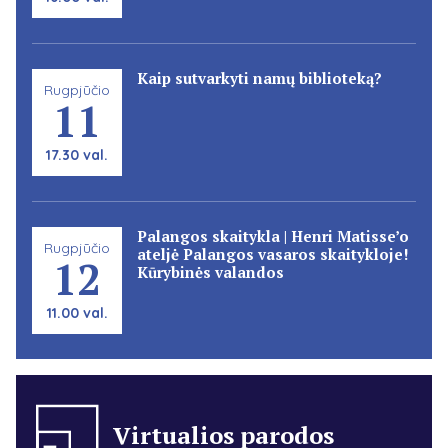
Kaip sutvarkyti namų biblioteką?
Rugpjūčio
11
17.30 val.
Palangos skaitykla | Henri Matisse’o
Rugpjūčio
ateljė Palangos vasaros skaitykloje!
12
Kūrybinės valandos
11.00 val.
Virtualios parodos