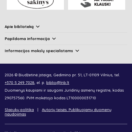
Apie biblioteką
Papildoma informacija
Informacijos mokslų specialistams
2026 © Biudžetinė įstaiga, Gedimino pr. 51, LT-01109 Vilnius, tel.
+370 5 249 7028
, el. p.
biblio@lnb.lt
Duomenys kaupiami ir saugomi Juridinių asmenų registre, kodas
290757560. PVM mokėtojo kodas LT100000031710
Slapukų politika
Autorių teisės. Publikuojamų duomenų
naudojimas