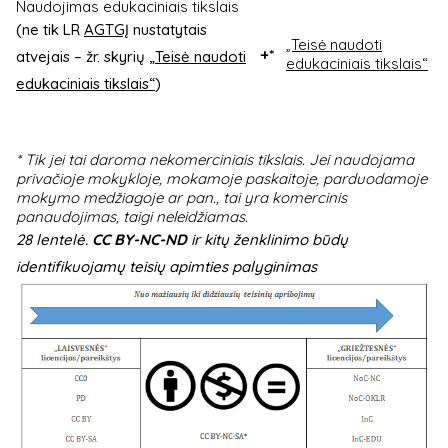
Naudojimas edukaciniais tikslais
(ne tik LR
AGTGĮ
nustatytais
„Teisė naudoti
+*
atvejais – žr. skyrių
„Teisė naudoti
edukaciniais tikslais“
edukaciniais tikslais“
)
* Tik jei tai daroma nekomerciniais tikslais. Jei naudojama
privačioje mokykloje, mokamoje paskaitoje, parduodamoje
mokymo medžiagoje ar pan., tai yra komercinis
panaudojimas, taigi neleidžiamas.
28 lentelė.
CC BY-NC-ND
ir kitų ženklinimo būdų
identifikuojamų teisių apimties palyginimas