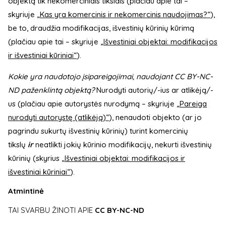
objektą tik nekomerciniais tikslais (plačiau apie tai –
skyriuje
„Kas yra komercinis ir nekomercinis naudojimas?“
),
be to, draudžia modifikacijas, išvestinių kūrinių kūrimą
(plačiau apie tai – skyriuje
„Išvestiniai objektai: modifikacijos
ir išvestiniai kūriniai“
).
Kokie yra naudotojo įsipareigojimai, naudojant CC BY-NC-
ND paženklintą objektą?
Nurodyti autorių/-ius ar atlikėją/-
us (plačiau apie autorystės nurodymą – skyriuje
„Pareiga
nurodyti autorystę (atlikėją)“
), nenaudoti objekto (ar jo
pagrindu sukurtų išvestinių kūrinių) turint komercinių
tikslų
ir
neatlikti jokių kūrinio modifikacijų, nekurti išvestinių
kūrinių (skyrius
„Išvestiniai objektai: modifikacijos ir
išvestiniai kūriniai“
).
Atmintinė
TAI SVARBU ŽINOTI APIE
CC BY-NC-ND